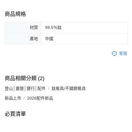
商品規格
材質
99.5％鈦
產地
中國
客服
商品相關分類 (2)
登山│露營│健行│配件
鈦餐具/不鏽鋼餐具
新品上市
2026配件新品
必買清單