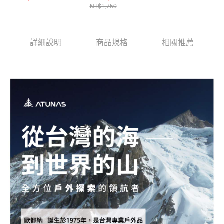
NT$1,750
輕量耐用/登山露營/戶
戶外餐具)
露營/野餐餐具/鈦
外餐具/鈦餐具)
詳細說明
商品規格
相關推薦