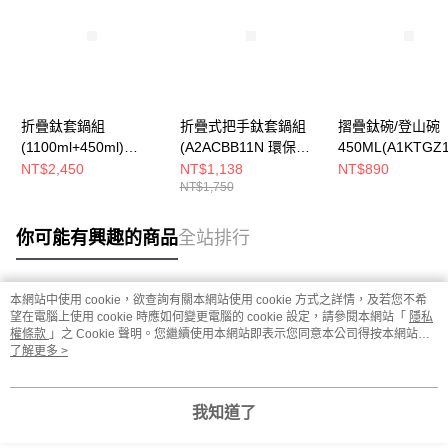
折疊鈦套鍋組
折疊式把手鈦套鍋組
摺疊鈦碗/登山碗
(1100ml+450ml)
(A2ACBB11N 環保無
450ML(A1KTGZ
(A1KTGZ20環保無毒/
毒/輕量耐用/登山露營/
保無毒/輕量耐用/
NT$2,450
NT$1,138
NT$890
NT$1,750
輕量耐用/登山露營/戶
戶外餐具)
露營/野餐餐具/鈦
外餐具/鈦餐具)
你可能有興趣的商品
全站排行
本網站中使用 cookie，欲查詢有關本網站使用 cookie 方式之詳情，及若您不希
熱門標籤
望在電腦上使用 cookie 時應如何變更電腦的 cookie 設定，請參閱本網站「
隱私
權條款
」之 Cookie 聲明。您繼續使用本網站即表示您同意本公司得按本網站使
用條款之 Cookie 聲明使用 cookie。
了解更多 >
我知道了