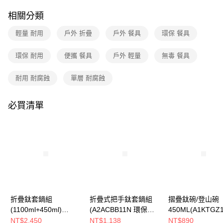
1.分期款項不併入電信帳單，「大哥付你分期」於每月結算日後寄送繳費提
澎湖金門
醒簡訊。
相關分類
2.透過簡訊連結打開帳單後，可選擇「超商條碼／台灣大直營門市／銀行轉
每筆NT$200
帳／街口支付／iPASS MONEY」等通路繳費。
輕量 耐用
戶外 折疊
戶外 餐具
環保 餐具
付款後門市自取
【注意事項】
環保 耐用
便攜 餐具
戶外 輕量
無毒 餐具
每筆NT$80，滿NT$790(含以上)免運費
1.本服務係由「台灣大哥大股份有限公司」（以下簡稱本公司）所提供，讓
用戶於交易時，得透過本服務購買商品或服務，並由商店將買賣／分期付款
買賣價金債權讓與本公司後，依約使用本公司帳單繳交帳款。
宅配貨到付款
耐用 耐腐蝕
單層 耐腐蝕
2.基於同意付款使用「大哥付你分期」之契約關係目的，商店將以您的個人
每筆NT$130，滿NT$2,000(含以上)免運費
資料（包含姓名、電話或地址）提供予台灣大哥大進項蒐集、處理及利用，
由本公司與您本人進行分期帳單所需資料之確認、核對及更正。
必買清單
3.完整用戶服務條款，請詳閱以下連結：
https://oppay.tw/userRule
折疊鈦套鍋組
折疊式把手鈦套鍋組
摺疊鈦碗/登山碗
(1100ml+450ml)
(A2ACBB11N 環保無
450ML(A1KTGZ
(A1KTGZ20環保無毒/
毒/輕量耐用/登山露營/
保無毒/輕量耐用/
NT$2,450
NT$1,138
NT$890