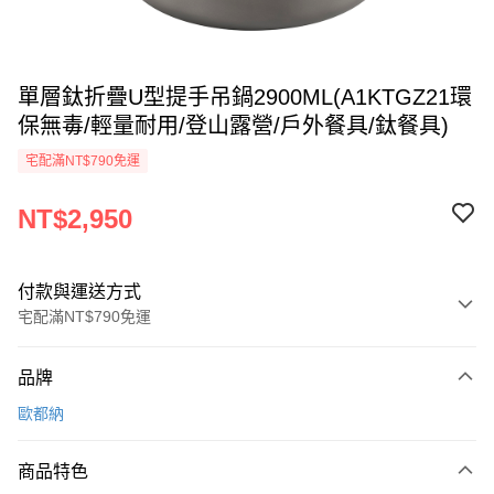
單層鈦折疊U型提手吊鍋2900ML(A1KTGZ21環
保無毒/輕量耐用/登山露營/戶外餐具/鈦餐具)
宅配滿NT$790免運
NT$2,950
付款與運送方式
宅配滿NT$790免運
付款方式
品牌
信用卡一次付款
歐都納
信用卡分期付款
3 期 0 利率 每期
NT$983
21家銀行
商品特色