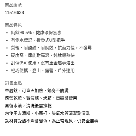
6 期 0 利率 每期
NT$491
21家銀行
合作金庫商業銀行
第一商業銀行
商品編號
華南商業銀行
彰化商業銀行
合作金庫商業銀行
第一商業銀行
11516638
LINE Pay
上海商業儲蓄銀行
台北富邦商業銀行
華南商業銀行
彰化商業銀行
國泰世華商業銀行
兆豐國際商業銀行
Apple Pay
上海商業儲蓄銀行
台北富邦商業銀行
商品特色
臺灣中小企業銀行
台中商業銀行
國泰世華商業銀行
兆豐國際商業銀行
純鈦99.5%，健康環保無毒
匯豐（台灣）商業銀行
華泰商業銀行
悠遊付
臺灣中小企業銀行
台中商業銀行
有側水標記、折疊式U型把手
聯邦商業銀行
遠東國際商業銀行
匯豐（台灣）商業銀行
華泰商業銀行
Google Pay
元大商業銀行
永豐商業銀行
質輕、耐酸鹼、耐腐蝕，抗菌力佳，不發霉
聯邦商業銀行
遠東國際商業銀行
玉山商業銀行
星展（台灣）商業銀行
硬度高，節能耐高溫，純鈦導熱快
元大商業銀行
永豐商業銀行
全盈+PAY
台新國際商業銀行
中國信託商業銀行
玉山商業銀行
星展（台灣）商業銀行
刮傷仍可使用，沒有重金屬毒溶出
台灣樂天信用卡公司
台新國際商業銀行
中國信託商業銀行
大哥付你分期
輕巧便攜，登山、露營、戶外適用
台灣樂天信用卡公司
相關說明
銷售重點
【大哥付你分期使用說明】
ATM付款
1.本服務由台灣大哥大提供，台灣大哥大用戶可立即使用無須另外申請。
單層鈦，可直火加熱，鍋身不防燙
2.付款方式選擇「大哥付你分期」，訂單成立後會自動跳轉到大哥付的交易
嚴禁乾燒、微波爐、烤箱、電磁爐使用
貨到付款
流程，驗證手機門號後，選擇欲分期的期數、繳款截止日，確認付款後即完
成交易。
易留水漬，清洗後需擦乾
3.實際核准額度、可分期數及費用金額請依後續交易確認頁面所載為準。
勿使用去漬粉、小蘇打、雙氧水等清潔劑清洗
運送方式
4.訂單成立30分鐘內，如未前往確認交易或遇審核未通過，訂單將自動取
鈦材質受熱不均會變色，為正常現象，仍安全無毒
消。如遇「轉專審核」未通過狀況，表示未達大哥付你分期系統評分，恕無
新竹貨運
法說明評估內容。
每筆NT$80，滿NT$790(含以上)免運費
【繳款方式說明】