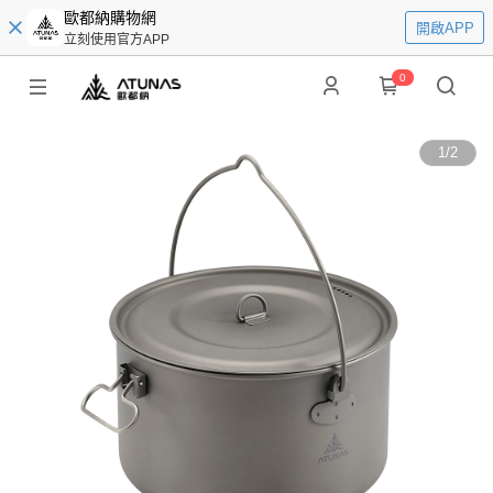
歐都納購物網
開啟APP
立刻使用官方APP
0
1
/
2