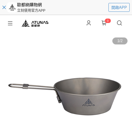
歐都納購物網
開啟APP
立刻使用官方APP
0
1
/
2