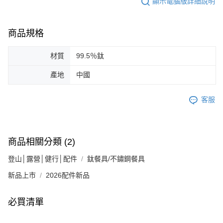
顯示電腦版詳細說明
商品規格
材質
99.5％鈦
產地
中國
客服
商品相關分類 (2)
登山│露營│健行│配件
鈦餐具/不鏽鋼餐具
新品上市
2026配件新品
必買清單