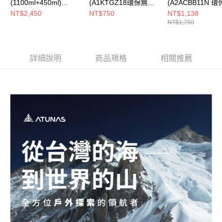
(1100ml+450ml)
(A1KTGZ18環保無毒/
(A2ACBB11N 
(A1KTGZ20環保無毒/
輕量耐用/登山露營/戶
毒/輕量耐用/登山
NT$2,450
NT$750
NT$1,138
NT$1,750
輕量耐用/登山露營/戶
外餐具)
戶外餐具)
外餐具/鈦餐具)
詳細說明
商品規格
相關推薦