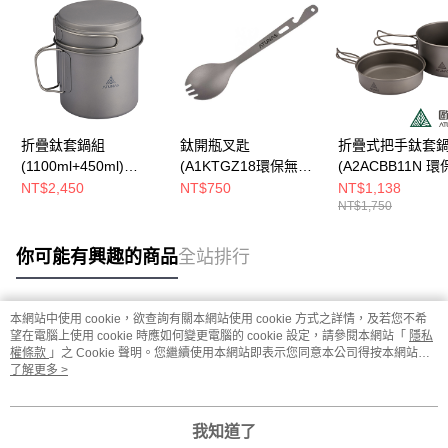
折疊鈦套鍋組
鈦開瓶叉匙
折疊式把手鈦套
(1100ml+450ml)
(A1KTGZ18環保無毒/
(A2ACBB11N 
(A1KTGZ20環保無毒/
輕量耐用/登山露營/戶
毒/輕量耐用/登山
NT$2,450
NT$750
NT$1,138
NT$1,750
輕量耐用/登山露營/戶
外餐具)
戶外餐具)
外餐具/鈦餐具)
你可能有興趣的商品
全站排行
本網站中使用 cookie，欲查詢有關本網站使用 cookie 方式之詳情，及若您不希
熱門標籤
望在電腦上使用 cookie 時應如何變更電腦的 cookie 設定，請參閱本網站「
隱私
權條款
」之 Cookie 聲明。您繼續使用本網站即表示您同意本公司得按本網站使
用條款之 Cookie 聲明使用 cookie。
了解更多 >
我知道了