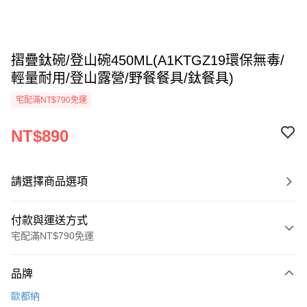
摺疊鈦碗/登山碗450ML(A1KTGZ19環保無毒/
輕量耐用/登山露營/野餐餐具/鈦餐具)
宅配滿NT$790免運
NT$890
請選擇商品選項
付款與運送方式
宅配滿NT$790免運
付款方式
品牌
信用卡一次付款
歐都納