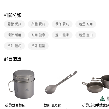
消。如遇「轉專審核」未通過狀況，表示未達大哥付你分期系統評分，恕無
新竹貨運
法說明評估內容。
每筆NT$80，滿NT$790(含以上)免運費
【繳款方式說明】
相關分類
1.分期款項不併入電信帳單，「大哥付你分期」於每月結算日後寄送繳費提
澎湖金門
醒簡訊。
露營 餐具
摺疊 餐具
環保 餐具
輕量 耐用
2.透過簡訊連結打開帳單後，可選擇「超商條碼／台灣大直營門市／銀行轉
每筆NT$200
帳／街口支付／iPASS MONEY」等通路繳費。
環保 耐用
耐用 健康
登山 健康
輕量 登山
付款後門市自取
【注意事項】
每筆NT$80，滿NT$790(含以上)免運費
1.本服務係由「台灣大哥大股份有限公司」（以下簡稱本公司）所提供，讓
戶外 輕巧
戶外 輕量
用戶於交易時，得透過本服務購買商品或服務，並由商店將買賣／分期付款
買賣價金債權讓與本公司後，依約使用本公司帳單繳交帳款。
宅配貨到付款
2.基於同意付款使用「大哥付你分期」之契約關係目的，商店將以您的個人
每筆NT$130，滿NT$2,000(含以上)免運費
必買清單
資料（包含姓名、電話或地址）提供予台灣大哥大進項蒐集、處理及利用，
由本公司與您本人進行分期帳單所需資料之確認、核對及更正。
3.完整用戶服務條款，請詳閱以下連結：
https://oppay.tw/userRule
折疊鈦套鍋組
鈦開瓶叉匙
折疊式把手鈦套