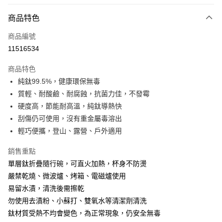
信用卡分期付款
3 期 0 利率 每期
NT$296
21家銀行
商品特色
6 期 0 利率 每期
NT$148
21家銀行
合作金庫商業銀行
第一商業銀行
商品編號
華南商業銀行
彰化商業銀行
合作金庫商業銀行
第一商業銀行
11516534
LINE Pay
上海商業儲蓄銀行
台北富邦商業銀行
華南商業銀行
彰化商業銀行
國泰世華商業銀行
兆豐國際商業銀行
Apple Pay
上海商業儲蓄銀行
台北富邦商業銀行
商品特色
臺灣中小企業銀行
台中商業銀行
國泰世華商業銀行
兆豐國際商業銀行
純鈦99.5%，健康環保無毒
匯豐（台灣）商業銀行
華泰商業銀行
悠遊付
臺灣中小企業銀行
台中商業銀行
質輕、耐酸鹼、耐腐蝕，抗菌力佳，不發霉
聯邦商業銀行
遠東國際商業銀行
匯豐（台灣）商業銀行
華泰商業銀行
Google Pay
元大商業銀行
永豐商業銀行
硬度高，節能耐高溫，純鈦導熱快
聯邦商業銀行
遠東國際商業銀行
玉山商業銀行
星展（台灣）商業銀行
刮傷仍可使用，沒有重金屬毒溶出
元大商業銀行
永豐商業銀行
全盈+PAY
台新國際商業銀行
中國信託商業銀行
玉山商業銀行
星展（台灣）商業銀行
輕巧便攜，登山、露營、戶外適用
台灣樂天信用卡公司
台新國際商業銀行
中國信託商業銀行
大哥付你分期
台灣樂天信用卡公司
銷售重點
相關說明
單層鈦折疊隨行碗，可直火加熱，杯身不防燙
【大哥付你分期使用說明】
ATM付款
1.本服務由台灣大哥大提供，台灣大哥大用戶可立即使用無須另外申請。
嚴禁乾燒、微波爐、烤箱、電磁爐使用
2.付款方式選擇「大哥付你分期」，訂單成立後會自動跳轉到大哥付的交易
易留水漬，清洗後需擦乾
貨到付款
流程，驗證手機門號後，選擇欲分期的期數、繳款截止日，確認付款後即完
成交易。
勿使用去漬粉、小蘇打、雙氧水等清潔劑清洗
3.實際核准額度、可分期數及費用金額請依後續交易確認頁面所載為準。
鈦材質受熱不均會變色，為正常現象，仍安全無毒
運送方式
4.訂單成立30分鐘內，如未前往確認交易或遇審核未通過，訂單將自動取