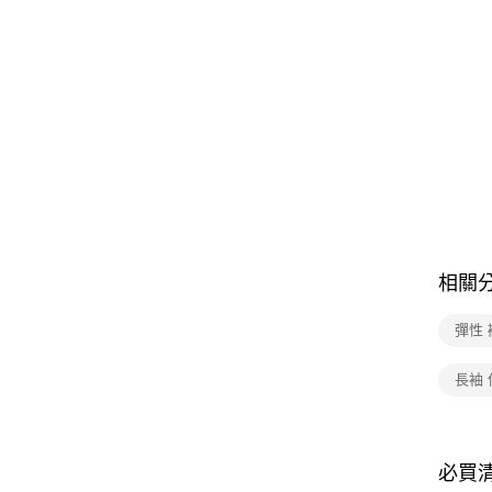
相關
彈性 
長袖 
必買