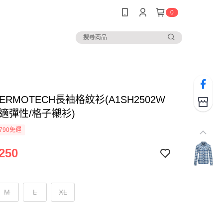
0
ERMOTECH長袖格紋衫(A1SH2502W
適彈性/格子襯衫)
790免運
250
M
L
XL