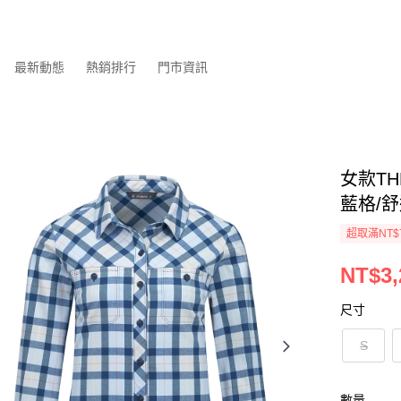
最新動態
熱銷排行
門市資訊
女款TH
藍格/舒
超取滿NT$
NT$3,
尺寸
S
數量