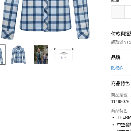
付款與運
超取滿NT$
付款方式
品牌
信用卡一
歐都納
信用卡分
商品特色
3 期 
商品編號
6 期 
合作金
11498076
華南商
合作金
超商取貨
上海商
商品特色
華南商
國泰世
THER
LINE Pay
上海商
臺灣中
中空發
國泰世
匯豐（
Apple Pay
臺灣中