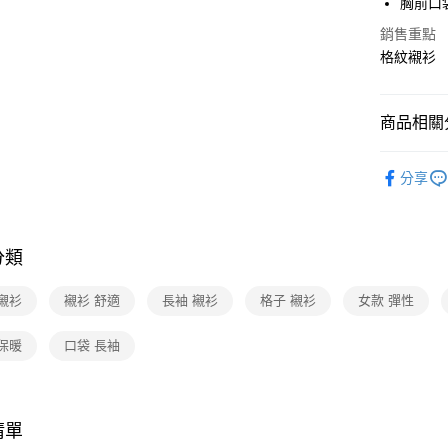
胸前口
聯邦商
匯豐（
悠遊付
元大商
銷售重點
聯邦商
玉山商
格紋襯衫
元大商
Google Pa
台新國
玉山商
台灣樂
台新國
全盈+PAY
商品相關分
台灣樂
大哥付你
女性服飾
相關說明
分享
【大哥付
新品上市
ATM付款
1.本服務
2.付款方
貨到付款
流程，驗
分類
完成交易
3.實際核
4.訂單成
襯衫
襯衫 舒適
長袖 襯衫
格子 襯衫
女款 彈性
運送方式
消。如遇
無法說明
全家取貨
保暖
口袋 長袖
【繳款方
每筆NT$8
1.分期款
醒簡訊。
2.透過簡
付款後全
帳／街口支
清單
每筆NT$8