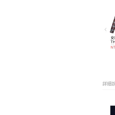
女
T
袖
NT
(
格
襯
詳細