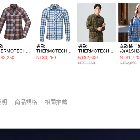
【注意事
萊爾富取
1.本服務
用戶於交
每筆NT$8
款買賣價
2.基於同
付款後萊
資料（包
每筆NT$8
用，由本
3.完整用
7-11取貨
款
男款
男款
女款格子
HERMOTECH長
THERMOTECH長
THERMOTECH長
衫(A1SH
每筆NT$8
格紋衫
袖格紋衫
袖格紋衫
格/防曬/
$3,250
NT$3,250
NT$2,600
NT$1,720
A1SH2502W紅藍
(A1SH2501M藍格/
(A1SH2405M橄綠
透氣/休閒
NT$3,250
NT$2,650
付款後7-1
/舒適彈性/格子
舒適彈性/格子襯
格/舒適彈性/格子
衫)
衫)
襯衫/燈心絨拼接)
每筆NT$8
新竹貨運
每筆NT$8
說明
商品規格
相關推薦
澎湖金門
每筆NT$2
付款後門
每筆NT$8