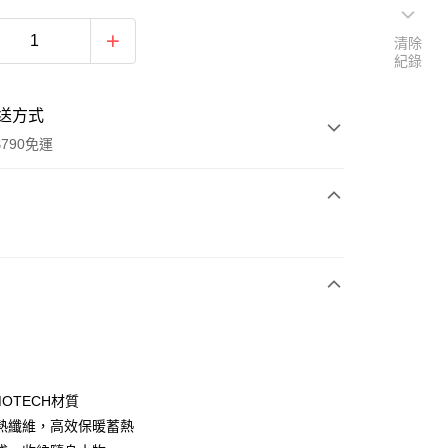
清除
紀錄
送方式
790免運
次付款
期付款
0 利率 每期
NT$1,083
21家銀行
0 利率 每期
NT$541
21家銀行
庫商業銀行
第一商業銀行
業銀行
彰化商業銀行
庫商業銀行
第一商業銀行
付款
業儲蓄銀行
台北富邦商業銀行
業銀行
彰化商業銀行
華商業銀行
兆豐國際商業銀行
MOTECH材質
業儲蓄銀行
台北富邦商業銀行
小企業銀行
台中商業銀行
熱纖維，高效保暖蓄熱
華商業銀行
兆豐國際商業銀行
台灣）商業銀行
華泰商業銀行
小企業銀行
台中商業銀行