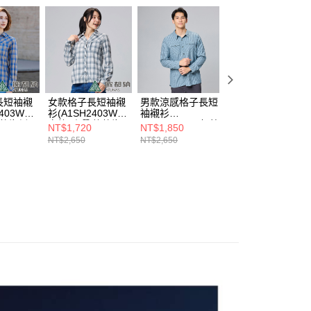
項】
貨付款
係由「台灣大哥大股份有限公司」（以下簡稱本公司）所提供，讓
易時，得透過本服務購買商品或服務，並由商店將買賣／分期付
0，滿NT$790(含以上)免運費
金債權讓與本公司後，依約使用本公司帳單繳交帳款。
意付款使用「大哥付你分期」之契約關係目的，商店將以您的個人
爾富取貨
含姓名、電話或地址）提供予台灣大哥大進項蒐集、處理及利
0，滿NT$790(含以上)免運費
公司與您本人進行分期帳單所需資料之確認、核對及更正。
戶服務條款，請詳閱以下連結：
https://oppay.tw/userRule
付款
長短袖襯
女款格子長短袖襯
男款涼感格子長短
男款涼感格子長短
2403W藍
衫(A1SH2403W灰
袖襯衫
袖襯衫
0，滿NT$790(含以上)免運費
格紋襯衫/
白格/防曬/格紋襯
(A1SH2402M灰藍
(A1SH2402M夜
NT$1,720
NT$1,850
NT$1,850
)
衫/透氣/休閒)
格/舒適彈性/排汗
格/舒適彈性/排汗
NT$2,650
NT$2,650
NT$2,650
1取貨
透氣/抗夏涼感)
透氣/抗夏涼感)
0，滿NT$790(含以上)免運費
0，滿NT$790(含以上)免運費
00
市自取
0，滿NT$790(含以上)免運費