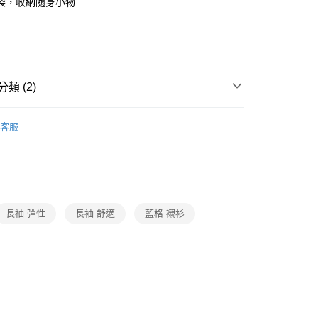
袋，收納隨身小物
業銀行
遠東國際商業銀行
台灣）商業銀行
華泰商業銀行
業銀行
永豐商業銀行
業銀行
遠東國際商業銀行
業銀行
星展（台灣）商業銀行
業銀行
永豐商業銀行
y
際商業銀行
中國信託商業銀行
業銀行
星展（台灣）商業銀行
天信用卡公司
際商業銀行
中國信託商業銀行
類 (2)
天信用卡公司
分期
襯衫
客服
你分期使用說明】
2025秋冬新品
由台灣大哥大提供，台灣大哥大用戶可立即使用無須另外申請。
式選擇「大哥付你分期」，訂單成立後會自動跳轉到大哥付的交易
證手機門號後，選擇欲分期的期數、繳款截止日，確認付款後即
。
准額度、可分期數及費用金額請依後續交易確認頁面所載為準。
立30分鐘內，如未前往確認交易或遇審核未通過，訂單將自動取
長袖 彈性
長袖 舒適
藍格 襯衫
「轉專審核」未通過狀況，表示未達大哥付你分期系統評分，恕
評估內容。
付款
式說明】
0，滿NT$790(含以上)免運費
項不併入電信帳單，「大哥付你分期」於每月結算日後寄送繳費提
訊連結打開帳單後，可選擇「超商條碼／台灣大直營門市／銀行轉
家取貨
付／iPASS MONEY」等通路繳費。
0，滿NT$790(含以上)免運費