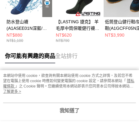
防水登山襪
【LASTING 捷克】 羊
低筒登山健行鞋/
(A1ASEE01N深藍/吸
毛厚中筒保暖健行襪
鞋(A1GCFF05N
濕排汗/防水)
(LT-TRX黑/美麗諾羊毛
防水/透氣/耐磨)
NT$880
NT$620
NT$3,990
NT$1,100
NT$790
襪/健行襪/登山襪)
你可能有興趣的商品
全站排行
本網站中使用 cookie，欲查詢有關本網站使用 cookie 方式之詳情，及若您不希
熱門標籤
望在電腦上使用 cookie 時應如何變更電腦的 cookie 設定，請參閱本網站「
隱私
權條款
」之 Cookie 聲明。您繼續使用本網站即表示您同意本公司得按本網站使
用條款之 Cookie 聲明使用 cookie。
了解更多 >
我知道了