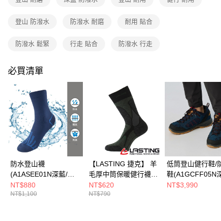
3.實際核准額度、可分期數及費用金額請依後續交易確認頁面所載為準。
運送方式
4.訂單成立30分鐘內，如未前往確認交易或遇審核未通過，訂單將自動取
登山 防潑水
防潑水 耐磨
耐用 貼合
消。如遇「轉專審核」未通過狀況，表示未達大哥付你分期系統評分，恕無
全家取貨付款
法說明評估內容。
每筆NT$80，滿NT$790(含以上)免運費
【繳款方式說明】
防潑水 鬆緊
行走 貼合
防潑水 行走
1.分期款項不併入電信帳單，「大哥付你分期」於每月結算日後寄送繳費提
付款後全家取貨
醒簡訊。
2.透過簡訊連結打開帳單後，可選擇「超商條碼／台灣大直營門市／銀行轉
必買清單
每筆NT$80，滿NT$790(含以上)免運費
帳／街口支付／iPASS MONEY」等通路繳費。
萊爾富取貨付款
【注意事項】
每筆NT$80，滿NT$790(含以上)免運費
1.本服務係由「台灣大哥大股份有限公司」（以下簡稱本公司）所提供，讓
用戶於交易時，得透過本服務購買商品或服務，並由商店將買賣／分期付款
買賣價金債權讓與本公司後，依約使用本公司帳單繳交帳款。
付款後萊爾富取貨
2.基於同意付款使用「大哥付你分期」之契約關係目的，商店將以您的個人
每筆NT$80，滿NT$790(含以上)免運費
資料（包含姓名、電話或地址）提供予台灣大哥大進項蒐集、處理及利用，
由本公司與您本人進行分期帳單所需資料之確認、核對及更正。
7-11取貨付款
3.完整用戶服務條款，請詳閱以下連結：
https://oppay.tw/userRule
防水登山襪
【LASTING 捷克】 羊
低筒登山健行鞋/
每筆NT$80，滿NT$790(含以上)免運費
(A1ASEE01N深藍/吸
毛厚中筒保暖健行襪
鞋(A1GCFF05N
濕排汗/防水)
(LT-TRX黑/美麗諾羊毛
防水/透氣/耐磨)
付款後7-11取貨
NT$880
NT$620
NT$3,990
NT$1,100
NT$790
襪/健行襪/登山襪)
每筆NT$80，滿NT$790(含以上)免運費
新竹貨運