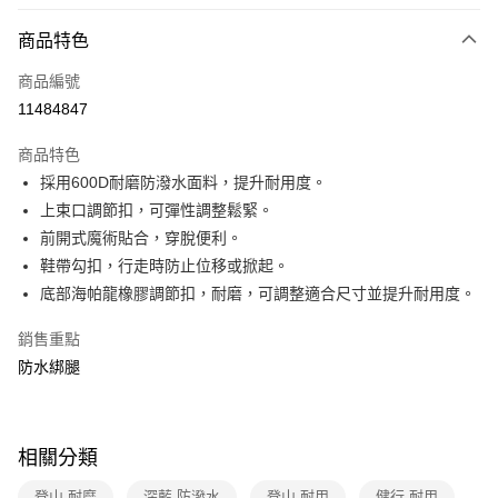
信用卡分期付款
3 期 0 利率 每期
NT$330
21家銀行
商品特色
6 期 0 利率 每期
NT$165
21家銀行
合作金庫商業銀行
第一商業銀行
商品編號
華南商業銀行
彰化商業銀行
合作金庫商業銀行
第一商業銀行
11484847
超商取貨付款
上海商業儲蓄銀行
台北富邦商業銀行
華南商業銀行
彰化商業銀行
國泰世華商業銀行
兆豐國際商業銀行
LINE Pay
上海商業儲蓄銀行
台北富邦商業銀行
商品特色
臺灣中小企業銀行
台中商業銀行
國泰世華商業銀行
兆豐國際商業銀行
採用600D耐磨防潑水面料，提升耐用度。
匯豐（台灣）商業銀行
華泰商業銀行
Apple Pay
臺灣中小企業銀行
台中商業銀行
上束口調節扣，可彈性調整鬆緊。
聯邦商業銀行
遠東國際商業銀行
匯豐（台灣）商業銀行
華泰商業銀行
悠遊付
元大商業銀行
永豐商業銀行
前開式魔術貼合，穿脫便利。
聯邦商業銀行
遠東國際商業銀行
玉山商業銀行
星展（台灣）商業銀行
鞋帶勾扣，行走時防止位移或掀起。
元大商業銀行
永豐商業銀行
Google Pay
台新國際商業銀行
中國信託商業銀行
玉山商業銀行
星展（台灣）商業銀行
底部海帕龍橡膠調節扣，耐磨，可調整適合尺寸並提升耐用度。
台灣樂天信用卡公司
台新國際商業銀行
中國信託商業銀行
全盈+PAY
台灣樂天信用卡公司
銷售重點
大哥付你分期
防水綁腿
相關說明
【大哥付你分期使用說明】
ATM付款
1.本服務由台灣大哥大提供，台灣大哥大用戶可立即使用無須另外申請。
2.付款方式選擇「大哥付你分期」，訂單成立後會自動跳轉到大哥付的交易
相關分類
貨到付款
流程，驗證手機門號後，選擇欲分期的期數、繳款截止日，確認付款後即完
成交易。
登山 耐磨
深藍 防潑水
登山 耐用
健行 耐用