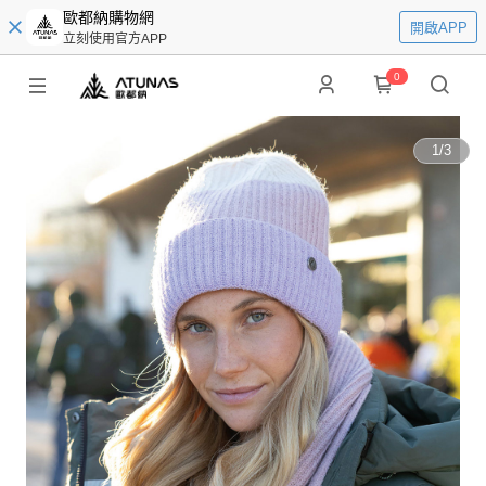
歐都納購物網
開啟APP
立刻使用官方APP
0
1
/
3