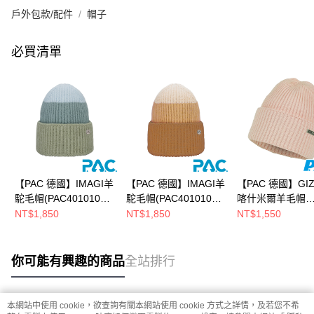
戶外包款/配件
帽子
必買清單
【PAC 德國】IMAGI羊
【PAC 德國】IMAGI羊
【PAC 德國】GI
駝毛帽(PAC40101010
駝毛帽(PAC40101010
喀什米爾羊毛帽
湖藍綠/透氣/保暖/針織
漸層橘/透氣/保暖/針織
(PAC30101012
NT$1,850
NT$1,850
NT$1,550
帽)
帽)
透氣/保暖/針織帽
你可能有興趣的商品
全站排行
本網站中使用 cookie，欲查詢有關本網站使用 cookie 方式之詳情，及若您不希