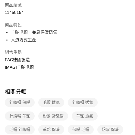
6 期 0 利率 每期
NT$308
21家銀行
合作金庫商業銀行
第一商業銀行
商品編號
華南商業銀行
彰化商業銀行
合作金庫商業銀行
第一商業銀行
11458154
超商取貨付款
上海商業儲蓄銀行
台北富邦商業銀行
華南商業銀行
彰化商業銀行
國泰世華商業銀行
兆豐國際商業銀行
LINE Pay
上海商業儲蓄銀行
台北富邦商業銀行
商品特色
臺灣中小企業銀行
台中商業銀行
國泰世華商業銀行
兆豐國際商業銀行
羊駝毛帽，兼具保暖透氣
匯豐（台灣）商業銀行
華泰商業銀行
Apple Pay
臺灣中小企業銀行
台中商業銀行
人道方式生產
聯邦商業銀行
遠東國際商業銀行
匯豐（台灣）商業銀行
華泰商業銀行
悠遊付
元大商業銀行
永豐商業銀行
聯邦商業銀行
遠東國際商業銀行
銷售重點
玉山商業銀行
星展（台灣）商業銀行
元大商業銀行
永豐商業銀行
Google Pay
台新國際商業銀行
中國信託商業銀行
PAC德國製造
玉山商業銀行
星展（台灣）商業銀行
台灣樂天信用卡公司
IMAGI羊駝毛帽
台新國際商業銀行
中國信託商業銀行
全盈+PAY
台灣樂天信用卡公司
大哥付你分期
相關說明
相關分類
【大哥付你分期使用說明】
ATM付款
1.本服務由台灣大哥大提供，台灣大哥大用戶可立即使用無須另外申請。
針織帽 保暖
毛帽 透氣
針織帽 透氣
2.付款方式選擇「大哥付你分期」，訂單成立後會自動跳轉到大哥付的交易
貨到付款
流程，驗證手機門號後，選擇欲分期的期數、繳款截止日，確認付款後即完
成交易。
針織帽 羊駝
粉紫 針織帽
羊駝 透氣
3.實際核准額度、可分期數及費用金額請依後續交易確認頁面所載為準。
運送方式
4.訂單成立30分鐘內，如未前往確認交易或遇審核未通過，訂單將自動取
毛帽 針織帽
羊駝 保暖
保暖 毛帽
粉紫 保暖
消。如遇「轉專審核」未通過狀況，表示未達大哥付你分期系統評分，恕無
全家取貨付款