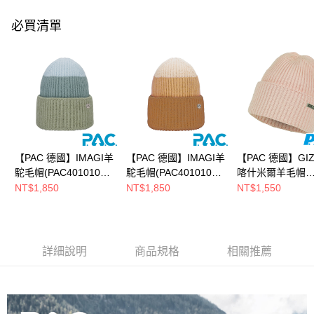
法說明評估內容。
每筆NT$80，滿NT$790(含以上)免運費
【繳款方式說明】
必買清單
1.分期款項不併入電信帳單，「大哥付你分期」於每月結算日後寄送繳費提
付款後全家取貨
醒簡訊。
2.透過簡訊連結打開帳單後，可選擇「超商條碼／台灣大直營門市／銀行轉
每筆NT$80，滿NT$790(含以上)免運費
帳／街口支付／iPASS MONEY」等通路繳費。
萊爾富取貨付款
【注意事項】
每筆NT$80，滿NT$790(含以上)免運費
1.本服務係由「台灣大哥大股份有限公司」（以下簡稱本公司）所提供，讓
用戶於交易時，得透過本服務購買商品或服務，並由商店將買賣／分期付款
買賣價金債權讓與本公司後，依約使用本公司帳單繳交帳款。
付款後萊爾富取貨
2.基於同意付款使用「大哥付你分期」之契約關係目的，商店將以您的個人
每筆NT$80，滿NT$790(含以上)免運費
資料（包含姓名、電話或地址）提供予台灣大哥大進項蒐集、處理及利用，
【PAC 德國】IMAGI羊
【PAC 德國】IMAGI羊
【PAC 德國】GI
由本公司與您本人進行分期帳單所需資料之確認、核對及更正。
駝毛帽(PAC40101010
駝毛帽(PAC40101010
喀什米爾羊毛帽
7-11取貨付款
3.完整用戶服務條款，請詳閱以下連結：
https://oppay.tw/userRule
湖藍綠/透氣/保暖/針織
漸層橘/透氣/保暖/針織
(PAC30101012
NT$1,850
NT$1,850
NT$1,550
每筆NT$80，滿NT$790(含以上)免運費
帽)
帽)
透氣/保暖/針織帽
付款後7-11取貨
每筆NT$80，滿NT$790(含以上)免運費
詳細說明
商品規格
相關推薦
新竹貨運
每筆NT$80，滿NT$790(含以上)免運費
澎湖金門