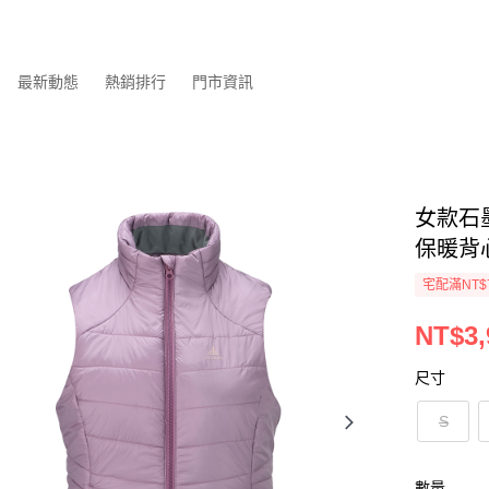
最新動態
熱銷排行
門市資訊
女款石墨
保暖背
宅配滿NT$
NT$3,
尺寸
S
數量