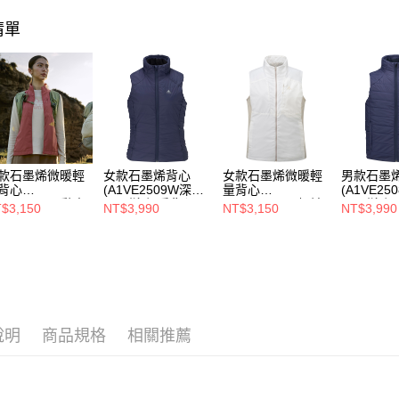
用戶於交
每筆NT$8
款買賣價
清單
2.基於同
宅配貨到
資料（包
每筆NT$1
用，由本
3.完整用
款石墨烯微暖輕
女款石墨烯背心
女款石墨烯微暖輕
男款石墨
背心
(A1VE2509W深藍/
量背心
(A1VE25
A1VE2504W黏土
石墨烯/保暖背心/
(A1VE2504W奶油
石墨烯/保
$3,150
NT$3,990
NT$3,150
NT$3,990
/石墨烯/保暖背
樂遊戶外/保暖舒
白/石墨烯/保暖背
樂遊戶外/
/樂遊戶外/保暖
適)
心/樂遊戶外/保暖
適)
適)
舒適)
說明
商品規格
相關推薦