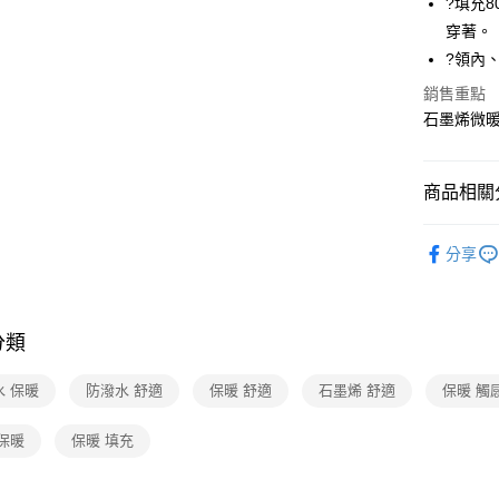
?填充
聯邦商
匯豐（
穿著。
Google Pa
元大商
聯邦商
?領內
玉山商
元大商
全盈+PAY
台新國
玉山商
銷售重點
台灣樂
台新國
大哥付你
石墨烯微
台灣樂
相關說明
【大哥付
ATM付款
1.本服務
商品相關分
2.付款方
貨到付款
流程，驗
女性服飾
完成交易
分享
3.實際核
活動商品
4.訂單成
運送方式
消。如遇
機能推薦
無法說明
新竹貨運
分類
女性服飾
【繳款方
每筆NT$8
1.分期款
新品上市
醒簡訊。
水 保暖
防潑水 舒適
保暖 舒適
石墨烯 舒適
保暖 觸
2.透過簡
澎湖金門
帳／街口支
每筆NT$2
保暖
保暖 填充
【注意事
付款後門
1.本服務