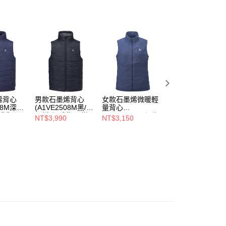
易時，得透過本服務購買商品或服務，並由商店將買賣／分期付
0，滿NT$790(含以上)免運費
金債權讓與本公司後，依約使用本公司帳單繳交帳款。
意付款使用「大哥付你分期」之契約關係目的，商店將以您的個人
付款
含姓名、電話或地址）提供予台灣大哥大進項蒐集、處理及利
30，滿NT$2,000(含以上)免運費
公司與您本人進行分期帳單所需資料之確認、核對及更正。
戶服務條款，請詳閱以下連結：
https://oppay.tw/userRule
烯背心
男款石墨烯背心
女款石墨烯微暖輕
男款石墨烯微暖輕
08M深藍/
(A1VE2508M黑/石
量背心
量背心
暖背心/
墨烯/保暖背心/樂
(A1VE2504W深海
(A1VE2503M橄綠
NT$3,990
NT$3,150
NT$3,150
保暖舒
遊戶外/保暖舒適)
藍/石墨烯/保暖背
石墨烯/保暖背心/
心/樂遊戶外/保暖
樂遊戶外/保暖舒
舒適)
適)