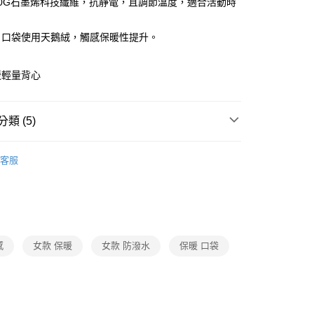
80G石墨烯科技纖維，抗靜電，且調節溫度，適合活動時
業銀行
遠東國際商業銀行
台灣）商業銀行
華泰商業銀行
y
業銀行
永豐商業銀行
業銀行
遠東國際商業銀行
、口袋使用天鵝絨，觸感保暖性提升。
業銀行
星展（台灣）商業銀行
業銀行
永豐商業銀行
際商業銀行
中國信託商業銀行
業銀行
星展（台灣）商業銀行
天信用卡公司
際商業銀行
中國信託商業銀行
分期
暖輕量背心
天信用卡公司
你分期使用說明】
由台灣大哥大提供，台灣大哥大用戶可立即使用無須另外申請。
類 (5)
式選擇「大哥付你分期」，訂單成立後會自動跳轉到大哥付的交易
證手機門號後，選擇欲分期的期數、繳款截止日，確認付款後即
多功能/保暖背心
。
客服
准額度、可分期數及費用金額請依後續交易確認頁面所載為準。
石墨烯系列商品
立30分鐘內，如未前往確認交易或遇審核未通過，訂單將自動取
「轉專審核」未通過狀況，表示未達大哥付你分期系統評分，恕
保暖石墨烯系列
評估內容。
石墨烯系列
式說明】
0，滿NT$790(含以上)免運費
項不併入電信帳單，「大哥付你分期」於每月結算日後寄送繳費提
2025秋冬新品
感
女款 保暖
女款 防潑水
保暖 口袋
訊連結打開帳單後，可選擇「超商條碼／台灣大直營門市／銀行轉
付／iPASS MONEY」等通路繳費。
00
項】
市自取
係由「台灣大哥大股份有限公司」（以下簡稱本公司）所提供，讓