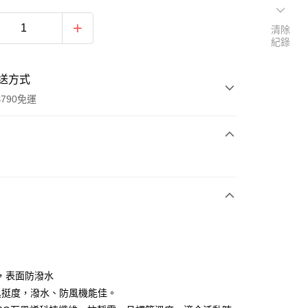
清除
紀錄
送方式
790免運
次付款
期付款
0 利率 每期
NT$1,330
21家銀行
0 利率 每期
NT$665
21家銀行
庫商業銀行
第一商業銀行
業銀行
彰化商業銀行
庫商業銀行
第一商業銀行
業儲蓄銀行
台北富邦商業銀行
業銀行
彰化商業銀行
華商業銀行
兆豐國際商業銀行
，表面防潑水
業儲蓄銀行
台北富邦商業銀行
小企業銀行
台中商業銀行
具挺度，潑水、防風機能佳。
華商業銀行
兆豐國際商業銀行
台灣）商業銀行
華泰商業銀行
小企業銀行
台中商業銀行