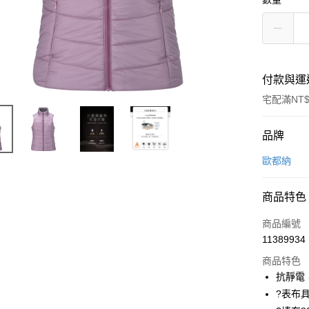
付款與運
宅配滿NT$
付款方式
品牌
信用卡一
歐都納
信用卡分
商品特色
3 期 
商品編號
6 期 
合作金
11389934
華南商
合作金
LINE Pay
上海商
商品特色
華南商
國泰世
抗靜電
Apple Pay
上海商
臺灣中
?表布
國泰世
匯豐（
悠遊付
臺灣中