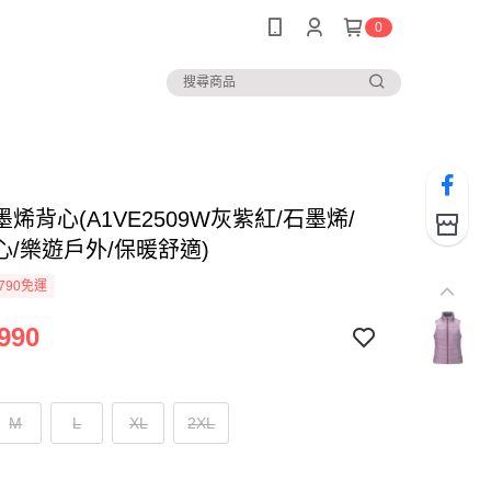
0
烯背心(A1VE2509W灰紫紅/石墨烯/
心/樂遊戶外/保暖舒適)
790免運
990
M
L
XL
2XL