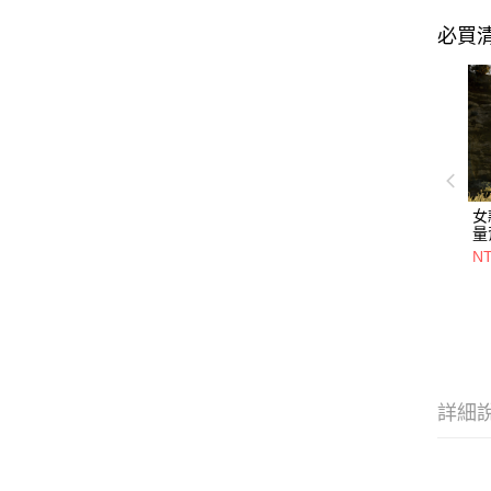
必買
女
量
(
NT
紅
心
舒
詳細