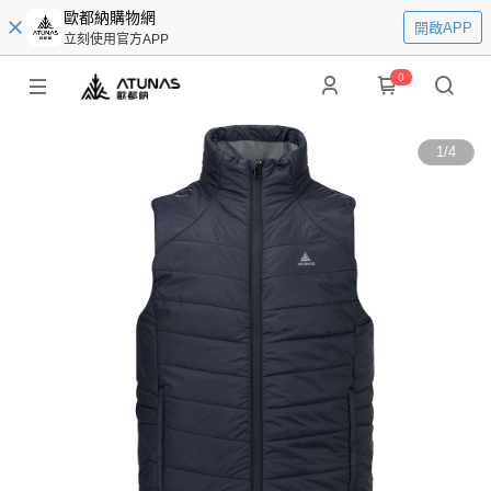
歐都納購物網
開啟APP
立刻使用官方APP
0
1
/
4