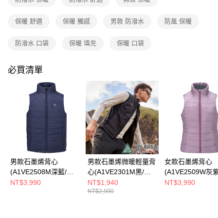
消。如遇「轉專審核」未通過狀況，表示未達大哥付你分期系統評分，恕無
新竹貨運
法說明評估內容。
每筆NT$80，滿NT$790(含以上)免運費
保暖 舒適
保暖 觸感
男款 防潑水
防風 保暖
【繳款方式說明】
1.分期款項不併入電信帳單，「大哥付你分期」於每月結算日後寄送繳費提
澎湖金門
醒簡訊。
防潑水 口袋
保暖 填充
保暖 口袋
2.透過簡訊連結打開帳單後，可選擇「超商條碼／台灣大直營門市／銀行轉
每筆NT$200
帳／街口支付／iPASS MONEY」等通路繳費。
必買清單
付款後門市自取
【注意事項】
每筆NT$80，滿NT$790(含以上)免運費
1.本服務係由「台灣大哥大股份有限公司」（以下簡稱本公司）所提供，讓
用戶於交易時，得透過本服務購買商品或服務，並由商店將買賣／分期付款
買賣價金債權讓與本公司後，依約使用本公司帳單繳交帳款。
宅配貨到付款
2.基於同意付款使用「大哥付你分期」之契約關係目的，商店將以您的個人
每筆NT$130，滿NT$2,000(含以上)免運費
資料（包含姓名、電話或地址）提供予台灣大哥大進項蒐集、處理及利用，
由本公司與您本人進行分期帳單所需資料之確認、核對及更正。
3.完整用戶服務條款，請詳閱以下連結：
https://oppay.tw/userRule
男款石墨烯背心
男款石墨烯微暖輕量背
女款石墨烯背心
(A1VE2508M深藍/石
心(A1VE2301M黑/石
(A1VE2509W灰
墨烯/保暖背心/樂遊戶
墨烯/保暖背心/休閒旅
石墨烯/保暖背心/
NT$3,990
NT$1,940
NT$3,990
NT$2,990
外/保暖舒適)
遊/保暖舒適)
戶外/保暖舒適)