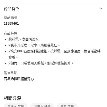
信用卡分期付款
3 期 0 利率 每期
NT$1,330
21家銀行
商品特色
6 期 0 利率 每期
NT$665
21家銀行
合作金庫商業銀行
第一商業銀行
商品編號
華南商業銀行
彰化商業銀行
合作金庫商業銀行
第一商業銀行
11389461
LINE Pay
上海商業儲蓄銀行
台北富邦商業銀行
華南商業銀行
彰化商業銀行
國泰世華商業銀行
兆豐國際商業銀行
Apple Pay
上海商業儲蓄銀行
台北富邦商業銀行
商品特色
臺灣中小企業銀行
台中商業銀行
國泰世華商業銀行
兆豐國際商業銀行
抗靜電，表面防潑水
匯豐（台灣）商業銀行
華泰商業銀行
悠遊付
臺灣中小企業銀行
台中商業銀行
?表布具挺度，潑水、防風機能佳。
聯邦商業銀行
遠東國際商業銀行
匯豐（台灣）商業銀行
華泰商業銀行
Google Pay
元大商業銀行
永豐商業銀行
?填充80G石墨烯科技纖維，抗靜電，且調節溫度，適合活動時
聯邦商業銀行
遠東國際商業銀行
玉山商業銀行
星展（台灣）商業銀行
穿著。
元大商業銀行
永豐商業銀行
全盈+PAY
台新國際商業銀行
中國信託商業銀行
玉山商業銀行
星展（台灣）商業銀行
?領內、口袋使用天鵝絨，觸感保暖性提升。
台灣樂天信用卡公司
台新國際商業銀行
中國信託商業銀行
大哥付你分期
台灣樂天信用卡公司
銷售重點
相關說明
石墨烯微暖輕量背心
【大哥付你分期使用說明】
ATM付款
1.本服務由台灣大哥大提供，台灣大哥大用戶可立即使用無須另外申請。
2.付款方式選擇「大哥付你分期」，訂單成立後會自動跳轉到大哥付的交易
貨到付款
流程，驗證手機門號後，選擇欲分期的期數、繳款截止日，確認付款後即完
成交易。
相關分類
3.實際核准額度、可分期數及費用金額請依後續交易確認頁面所載為準。
運送方式
4.訂單成立30分鐘內，如未前往確認交易或遇審核未通過，訂單將自動取
防潑水 保暖
防潑水 舒適
男款 保暖