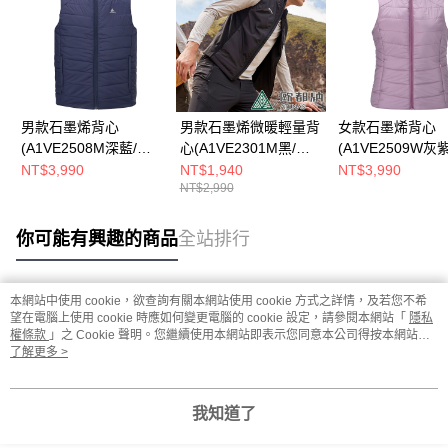
男款石墨烯背心
男款石墨烯微暖輕量背
女款石墨烯背心
(A1VE2508M深藍/石
心(A1VE2301M黑/石
(A1VE2509W灰
墨烯/保暖背心/樂遊戶
墨烯/保暖背心/休閒旅
石墨烯/保暖背心/
NT$3,990
NT$1,940
NT$3,990
NT$2,990
外/保暖舒適)
遊/保暖舒適)
戶外/保暖舒適)
你可能有興趣的商品
全站排行
本網站中使用 cookie，欲查詢有關本網站使用 cookie 方式之詳情，及若您不希
熱門標籤
望在電腦上使用 cookie 時應如何變更電腦的 cookie 設定，請參閱本網站「
隱私
權條款
」之 Cookie 聲明。您繼續使用本網站即表示您同意本公司得按本網站使
用條款之 Cookie 聲明使用 cookie。
了解更多 >
我知道了