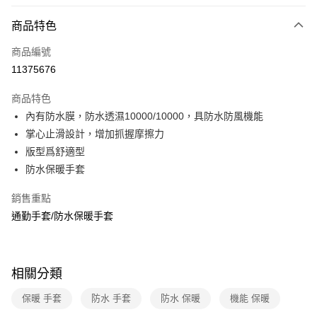
信用卡分期付款
3 期 0 利率 每期
NT$463
21家銀行
商品特色
6 期 0 利率 每期
NT$231
21家銀行
合作金庫商業銀行
第一商業銀行
商品編號
華南商業銀行
彰化商業銀行
合作金庫商業銀行
第一商業銀行
11375676
超商取貨付款
上海商業儲蓄銀行
台北富邦商業銀行
華南商業銀行
彰化商業銀行
國泰世華商業銀行
兆豐國際商業銀行
LINE Pay
上海商業儲蓄銀行
台北富邦商業銀行
商品特色
臺灣中小企業銀行
台中商業銀行
國泰世華商業銀行
兆豐國際商業銀行
內有防水膜，防水透濕10000/10000，具防水防風機能
匯豐（台灣）商業銀行
華泰商業銀行
Apple Pay
臺灣中小企業銀行
台中商業銀行
掌心止滑設計，增加抓握摩擦力
聯邦商業銀行
遠東國際商業銀行
匯豐（台灣）商業銀行
華泰商業銀行
悠遊付
元大商業銀行
永豐商業銀行
版型爲舒適型
聯邦商業銀行
遠東國際商業銀行
玉山商業銀行
星展（台灣）商業銀行
防水保暖手套
元大商業銀行
永豐商業銀行
Google Pay
台新國際商業銀行
中國信託商業銀行
玉山商業銀行
星展（台灣）商業銀行
台灣樂天信用卡公司
銷售重點
台新國際商業銀行
中國信託商業銀行
全盈+PAY
台灣樂天信用卡公司
通勤手套/防水保暖手套
大哥付你分期
相關說明
【大哥付你分期使用說明】
ATM付款
相關分類
1.本服務由台灣大哥大提供，台灣大哥大用戶可立即使用無須另外申請。
2.付款方式選擇「大哥付你分期」，訂單成立後會自動跳轉到大哥付的交易
貨到付款
保暖 手套
防水 手套
防水 保暖
機能 保暖
流程，驗證手機門號後，選擇欲分期的期數、繳款截止日，確認付款後即完
成交易。