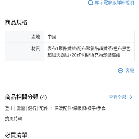
顯示電腦版詳細說明
商品規格
產地
中國
材質
表布1聚酯纖維/配布聚氨酯超纖革/裡布黑色
超細天鵝絨+20zPK棉/填充物聚酯纖維
客服
商品相關分類 (4)
查看全部
登山│露營│健行│配件
保暖配件/保暖帽/襪子/手套
抗風特輯
必買清單