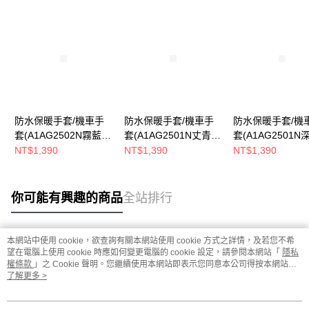
防水保暖手套/機車手
防水保暖手套/機車手
防水保暖手套/機
套(A1AG2502N霧藍/
套(A1AG2501N丈青/
套(A1AG2501N
防風/通勤手套/防水/保
防風/通勤手套/防水/保
防風/通勤手套/防
NT$1,390
NT$1,390
NT$1,390
暖)
暖)
暖)
你可能有興趣的商品
全站排行
本網站中使用 cookie，欲查詢有關本網站使用 cookie 方式之詳情，及若您不希
熱門標籤
望在電腦上使用 cookie 時應如何變更電腦的 cookie 設定，請參閱本網站「
隱私
權條款
」之 Cookie 聲明。您繼續使用本網站即表示您同意本公司得按本網站使
用條款之 Cookie 聲明使用 cookie。
了解更多 >