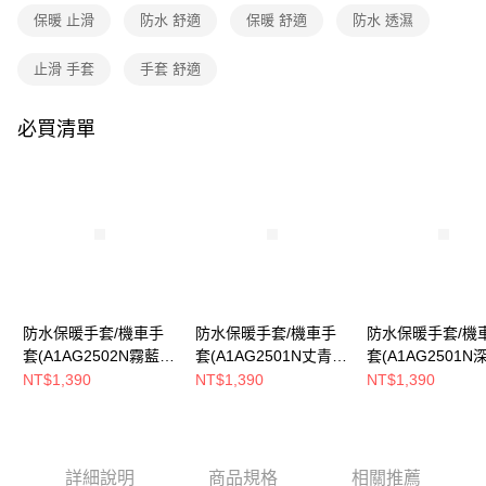
3.實際核准額度、可分期數及費用金額請依後續交易確認頁面所載為準。
保暖 止滑
防水 舒適
保暖 舒適
防水 透濕
運送方式
4.訂單成立30分鐘內，如未前往確認交易或遇審核未通過，訂單將自動取
消。如遇「轉專審核」未通過狀況，表示未達大哥付你分期系統評分，恕無
全家取貨付款
止滑 手套
手套 舒適
法說明評估內容。
每筆NT$80，滿NT$790(含以上)免運費
【繳款方式說明】
1.分期款項不併入電信帳單，「大哥付你分期」於每月結算日後寄送繳費提
必買清單
付款後全家取貨
醒簡訊。
2.透過簡訊連結打開帳單後，可選擇「超商條碼／台灣大直營門市／銀行轉
每筆NT$80，滿NT$790(含以上)免運費
帳／街口支付／iPASS MONEY」等通路繳費。
萊爾富取貨付款
【注意事項】
每筆NT$80，滿NT$790(含以上)免運費
1.本服務係由「台灣大哥大股份有限公司」（以下簡稱本公司）所提供，讓
用戶於交易時，得透過本服務購買商品或服務，並由商店將買賣／分期付款
買賣價金債權讓與本公司後，依約使用本公司帳單繳交帳款。
付款後萊爾富取貨
2.基於同意付款使用「大哥付你分期」之契約關係目的，商店將以您的個人
每筆NT$80，滿NT$790(含以上)免運費
資料（包含姓名、電話或地址）提供予台灣大哥大進項蒐集、處理及利用，
由本公司與您本人進行分期帳單所需資料之確認、核對及更正。
防水保暖手套/機車手
防水保暖手套/機車手
防水保暖手套/機
7-11取貨付款
3.完整用戶服務條款，請詳閱以下連結：
https://oppay.tw/userRule
套(A1AG2502N霧藍/
套(A1AG2501N丈青/
套(A1AG2501N
每筆NT$80，滿NT$790(含以上)免運費
防風/通勤手套/防水/保
防風/通勤手套/防水/保
防風/通勤手套/防
NT$1,390
NT$1,390
NT$1,390
暖)
暖)
暖)
付款後7-11取貨
每筆NT$80，滿NT$790(含以上)免運費
新竹貨運
詳細說明
商品規格
相關推薦