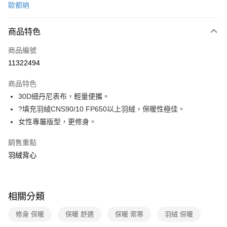
歐都納
信用卡分期付款
3 期 0 利率 每期
NT$1,330
21家銀行
商品特色
6 期 0 利率 每期
NT$665
21家銀行
合作金庫商業銀行
第一商業銀行
商品編號
華南商業銀行
彰化商業銀行
合作金庫商業銀行
第一商業銀行
11322494
LINE Pay
上海商業儲蓄銀行
台北富邦商業銀行
華南商業銀行
彰化商業銀行
國泰世華商業銀行
兆豐國際商業銀行
Apple Pay
上海商業儲蓄銀行
台北富邦商業銀行
商品特色
臺灣中小企業銀行
台中商業銀行
國泰世華商業銀行
兆豐國際商業銀行
30D細丹尼表布，輕量便攜。
匯豐（台灣）商業銀行
華泰商業銀行
悠遊付
臺灣中小企業銀行
台中商業銀行
?填充羽絨CNS90/10 FP650以上羽絨，保暖性極佳。
聯邦商業銀行
遠東國際商業銀行
匯豐（台灣）商業銀行
華泰商業銀行
Google Pay
元大商業銀行
永豐商業銀行
女性專屬版型，更修身。
聯邦商業銀行
遠東國際商業銀行
玉山商業銀行
星展（台灣）商業銀行
元大商業銀行
永豐商業銀行
全盈+PAY
台新國際商業銀行
中國信託商業銀行
銷售重點
玉山商業銀行
星展（台灣）商業銀行
台灣樂天信用卡公司
羽絨背心
台新國際商業銀行
中國信託商業銀行
大哥付你分期
台灣樂天信用卡公司
相關說明
【大哥付你分期使用說明】
ATM付款
1.本服務由台灣大哥大提供，台灣大哥大用戶可立即使用無須另外申請。
相關分類
2.付款方式選擇「大哥付你分期」，訂單成立後會自動跳轉到大哥付的交易
貨到付款
流程，驗證手機門號後，選擇欲分期的期數、繳款截止日，確認付款後即完
修身 保暖
保暖 舒適
保暖 禦寒
羽絨 保暖
成交易。
3.實際核准額度、可分期數及費用金額請依後續交易確認頁面所載為準。