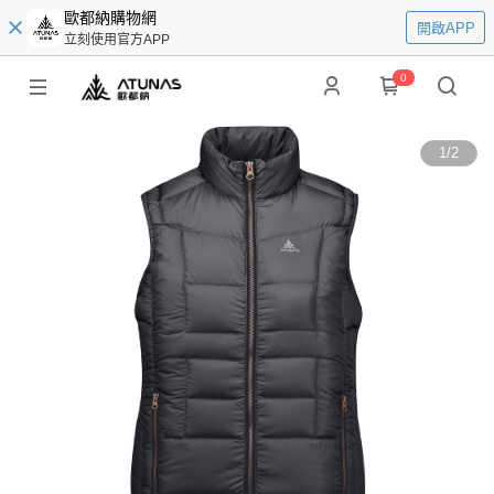
歐都納購物網
開啟APP
立刻使用官方APP
0
1
/
2