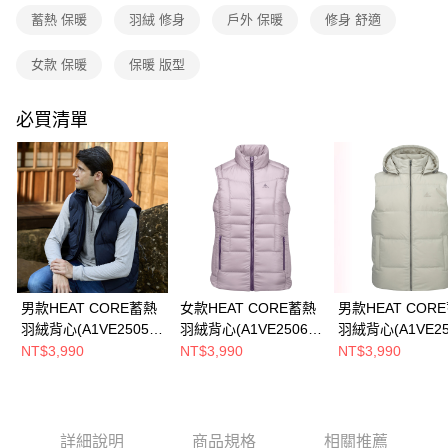
運送方式
4.訂單成立30分鐘內，如未前往確認交易或遇審核未通過，訂單將自動取
蓄熱 保暖
羽絨 修身
戶外 保暖
修身 舒適
消。如遇「轉專審核」未通過狀況，表示未達大哥付你分期系統評分，恕無
新竹貨運
法說明評估內容。
女款 保暖
保暖 版型
每筆NT$80，滿NT$790(含以上)免運費
【繳款方式說明】
1.分期款項不併入電信帳單，「大哥付你分期」於每月結算日後寄送繳費提
澎湖金門
醒簡訊。
必買清單
2.透過簡訊連結打開帳單後，可選擇「超商條碼／台灣大直營門市／銀行轉
每筆NT$200
帳／街口支付／iPASS MONEY」等通路繳費。
付款後門市自取
【注意事項】
每筆NT$80，滿NT$790(含以上)免運費
1.本服務係由「台灣大哥大股份有限公司」（以下簡稱本公司）所提供，讓
用戶於交易時，得透過本服務購買商品或服務，並由商店將買賣／分期付款
買賣價金債權讓與本公司後，依約使用本公司帳單繳交帳款。
宅配貨到付款
2.基於同意付款使用「大哥付你分期」之契約關係目的，商店將以您的個人
每筆NT$130，滿NT$2,000(含以上)免運費
資料（包含姓名、電話或地址）提供予台灣大哥大進項蒐集、處理及利用，
由本公司與您本人進行分期帳單所需資料之確認、核對及更正。
3.完整用戶服務條款，請詳閱以下連結：
https://oppay.tw/userRule
男款HEAT CORE蓄熱
女款HEAT CORE蓄熱
男款HEAT COR
羽絨背心(A1VE2505M
羽絨背心(A1VE2506W
羽絨背心(A1VE25
黑/羽絨保暖/保暖背心/
灰粉/羽絨保暖/保暖背
米卡/羽絨保暖/保
NT$3,990
NT$3,990
NT$3,990
樂遊戶外/保暖舒適/禦
心/樂遊戶外/保暖舒適/
心/樂遊戶外/保暖
寒商品/蓬蓬款)
禦寒商品)
禦寒商品/蓬蓬款)
詳細說明
商品規格
相關推薦