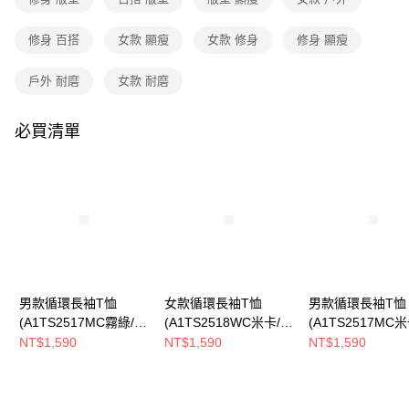
3.實際核准額度、可分期數及費用金額請依後續交易確認頁面所載為準。
運送方式
4.訂單成立30分鐘內，如未前往確認交易或遇審核未通過，訂單將自動取
修身 百搭
女款 顯瘦
女款 修身
修身 顯瘦
消。如遇「轉專審核」未通過狀況，表示未達大哥付你分期系統評分，恕無
全家取貨付款
法說明評估內容。
每筆NT$80，滿NT$790(含以上)免運費
【繳款方式說明】
戶外 耐磨
女款 耐磨
1.分期款項不併入電信帳單，「大哥付你分期」於每月結算日後寄送繳費提
付款後全家取貨
醒簡訊。
2.透過簡訊連結打開帳單後，可選擇「超商條碼／台灣大直營門市／銀行轉
必買清單
每筆NT$80，滿NT$790(含以上)免運費
帳／街口支付／iPASS MONEY」等通路繳費。
萊爾富取貨付款
【注意事項】
每筆NT$80，滿NT$790(含以上)免運費
1.本服務係由「台灣大哥大股份有限公司」（以下簡稱本公司）所提供，讓
用戶於交易時，得透過本服務購買商品或服務，並由商店將買賣／分期付款
買賣價金債權讓與本公司後，依約使用本公司帳單繳交帳款。
付款後萊爾富取貨
2.基於同意付款使用「大哥付你分期」之契約關係目的，商店將以您的個人
每筆NT$80，滿NT$790(含以上)免運費
資料（包含姓名、電話或地址）提供予台灣大哥大進項蒐集、處理及利用，
由本公司與您本人進行分期帳單所需資料之確認、核對及更正。
7-11取貨付款
3.完整用戶服務條款，請詳閱以下連結：
https://oppay.tw/userRule
男款循環長袖T恤
女款循環長袖T恤
男款循環長袖T恤
每筆NT$80，滿NT$790(含以上)免運費
(A1TS2517MC霧綠/深
(A1TS2518WC米卡/南
(A1TS2517MC米
綠/撞色拼接/透氣排汗/
瓜橘/撞色拼接/透氣排
褐/撞色拼接/透氣
付款後7-11取貨
NT$1,590
NT$1,590
NT$1,590
專業登山)
汗/專業登山)
專業登山)
每筆NT$80，滿NT$790(含以上)免運費
新竹貨運