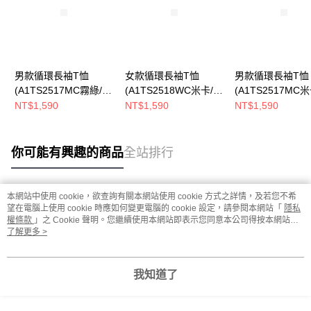
男款循環長袖T恤
女款循環長袖T恤
男款循環長袖T恤
(A1TS2517MC霧綠/深
(A1TS2518WC米卡/南
(A1TS2517MC米
綠/撞色拼接/透氣排汗/
瓜橘/撞色拼接/透氣排
褐/撞色拼接/透氣
NT$1,590
NT$1,590
NT$1,590
專業登山)
汗/專業登山)
專業登山)
你可能有興趣的商品
全站排行
本網站中使用 cookie，欲查詢有關本網站使用 cookie 方式之詳情，及若您不希
熱門標籤
望在電腦上使用 cookie 時應如何變更電腦的 cookie 設定，請參閱本網站「
隱私
權條款
」之 Cookie 聲明。您繼續使用本網站即表示您同意本公司得按本網站使
用條款之 Cookie 聲明使用 cookie。
了解更多 >
我知道了