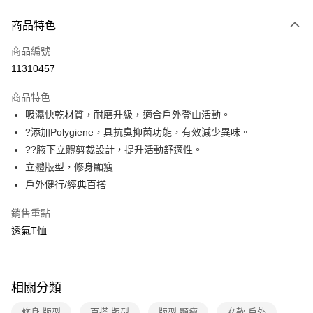
信用卡分期付款
3 期 0 利率 每期
NT$530
21家銀行
商品特色
6 期 0 利率 每期
NT$265
21家銀行
合作金庫商業銀行
第一商業銀行
商品編號
華南商業銀行
彰化商業銀行
合作金庫商業銀行
第一商業銀行
11310457
超商取貨付款
上海商業儲蓄銀行
台北富邦商業銀行
華南商業銀行
彰化商業銀行
國泰世華商業銀行
兆豐國際商業銀行
LINE Pay
上海商業儲蓄銀行
台北富邦商業銀行
商品特色
臺灣中小企業銀行
台中商業銀行
國泰世華商業銀行
兆豐國際商業銀行
吸濕快乾材質，耐磨升級，適合戶外登山活動。
匯豐（台灣）商業銀行
華泰商業銀行
Apple Pay
臺灣中小企業銀行
台中商業銀行
?添加Polygiene，具抗臭抑菌功能，有效減少異味。
聯邦商業銀行
遠東國際商業銀行
匯豐（台灣）商業銀行
華泰商業銀行
悠遊付
元大商業銀行
永豐商業銀行
??腋下立體剪裁設計，提升活動舒適性。
聯邦商業銀行
遠東國際商業銀行
玉山商業銀行
星展（台灣）商業銀行
立體版型，修身顯瘦
元大商業銀行
永豐商業銀行
Google Pay
台新國際商業銀行
中國信託商業銀行
玉山商業銀行
星展（台灣）商業銀行
戶外健行/經典百搭
台灣樂天信用卡公司
台新國際商業銀行
中國信託商業銀行
全盈+PAY
台灣樂天信用卡公司
銷售重點
大哥付你分期
透氣T恤
相關說明
【大哥付你分期使用說明】
ATM付款
1.本服務由台灣大哥大提供，台灣大哥大用戶可立即使用無須另外申請。
2.付款方式選擇「大哥付你分期」，訂單成立後會自動跳轉到大哥付的交易
相關分類
貨到付款
流程，驗證手機門號後，選擇欲分期的期數、繳款截止日，確認付款後即完
成交易。
修身 版型
百搭 版型
版型 顯瘦
女款 戶外