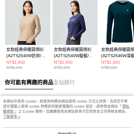
女款經典保暖圓領衫
女款經典保暖圓領衫
女款經典保暖圓
(A2TS2540W奶茶/刷
(A2TS2540W靛藍/刷
(A2TS2546W深
絨保暖/質感印花/圓領
絨保暖/質感印花/圓領
絨保暖/素面百搭/
NT$1,650
NT$1,650
NT$1,650
NT$2,550
NT$2,550
NT$2,550
保暖)
保暖)
保暖/中長版)
你可能有興趣的商品
全站排行
本網站中使用 cookie，欲查詢有關本網站使用 cookie 方式之詳情，及若您不希
熱門標籤
望在電腦上使用 cookie 時應如何變更電腦的 cookie 設定，請參閱本網站「
隱私
權條款
」之 Cookie 聲明。您繼續使用本網站即表示您同意本公司得按本網站使
用條款之 Cookie 聲明使用 cookie。
了解更多 >