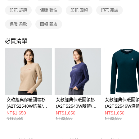
成交易。
3.實際核准額度、可分期數及費用金額請依後續交易確認頁面所載為準。
印花 舒適
保暖 彈性
印花 圓領
印花 親膚
運送方式
4.訂單成立30分鐘內，如未前往確認交易或遇審核未通過，訂單將自動取
消。如遇「轉專審核」未通過狀況，表示未達大哥付你分期系統評分，恕無
全家取貨付款
保暖 柔軟
圓領 親膚
法說明評估內容。
每筆NT$80，滿NT$790(含以上)免運費
【繳款方式說明】
1.分期款項不併入電信帳單，「大哥付你分期」於每月結算日後寄送繳費提
必買清單
付款後全家取貨
醒簡訊。
2.透過簡訊連結打開帳單後，可選擇「超商條碼／台灣大直營門市／銀行轉
每筆NT$80，滿NT$790(含以上)免運費
帳／街口支付／iPASS MONEY」等通路繳費。
萊爾富取貨付款
【注意事項】
每筆NT$80，滿NT$790(含以上)免運費
1.本服務係由「台灣大哥大股份有限公司」（以下簡稱本公司）所提供，讓
用戶於交易時，得透過本服務購買商品或服務，並由商店將買賣／分期付款
買賣價金債權讓與本公司後，依約使用本公司帳單繳交帳款。
付款後萊爾富取貨
2.基於同意付款使用「大哥付你分期」之契約關係目的，商店將以您的個人
每筆NT$80，滿NT$790(含以上)免運費
資料（包含姓名、電話或地址）提供予台灣大哥大進項蒐集、處理及利用，
由本公司與您本人進行分期帳單所需資料之確認、核對及更正。
女款經典保暖圓領衫
女款經典保暖圓領衫
女款經典保暖圓
7-11取貨付款
3.完整用戶服務條款，請詳閱以下連結：
https://oppay.tw/userRule
(A2TS2540W奶茶/刷
(A2TS2540W靛藍/刷
(A2TS2546W深
每筆NT$80，滿NT$790(含以上)免運費
絨保暖/質感印花/圓領
絨保暖/質感印花/圓領
絨保暖/素面百搭/
NT$1,650
NT$1,650
NT$1,650
NT$2,550
NT$2,550
NT$2,550
保暖)
保暖)
保暖/中長版)
付款後7-11取貨
每筆NT$80，滿NT$790(含以上)免運費