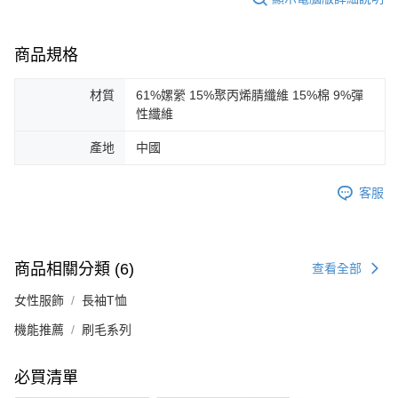
商品規格
材質
61%嫘縈 15%聚丙烯腈纖維 15%棉 9%彈
性纖維
產地
中國
客服
商品相關分類 (6)
查看全部
女性服飾
長袖T恤
機能推薦
刷毛系列
必買清單