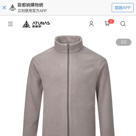
歐都納購物網
開啟APP
立刻使用官方APP
0
1
/
2