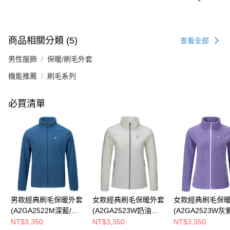
商品相關分類 (5)
查看全部
男性服飾
保暖/刷毛外套
機能推薦
刷毛系列
必買清單
男款經典刷毛保暖外套
女款經典刷毛保暖外套
女款經典刷毛保
(A2GA2522M深藍/刷
(A2GA2523W奶油白/
(A2GA2523W灰
毛外套/素面百搭款/親
刷毛外套/素面百搭款/
毛外套/素面百搭款
NT$3,350
NT$3,350
NT$3,350