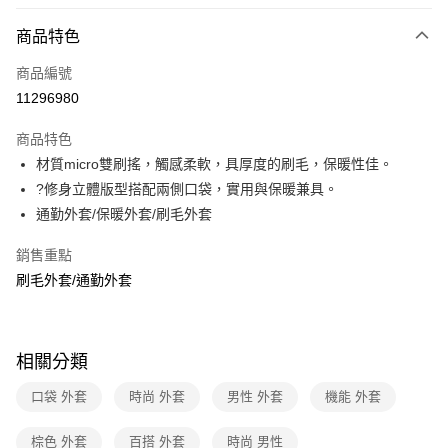
信用卡分期付款
3 期 0 利率 每期
NT$1,116
21家銀行
商品特色
6 期 0 利率 每期
NT$558
21家銀行
合作金庫商業銀行
第一商業銀行
商品編號
華南商業銀行
彰化商業銀行
合作金庫商業銀行
第一商業銀行
11296980
LINE Pay
上海商業儲蓄銀行
台北富邦商業銀行
華南商業銀行
彰化商業銀行
國泰世華商業銀行
兆豐國際商業銀行
Apple Pay
上海商業儲蓄銀行
台北富邦商業銀行
商品特色
臺灣中小企業銀行
台中商業銀行
國泰世華商業銀行
兆豐國際商業銀行
材質micro雙刷搖，觸感柔軟，具厚度的刷毛，保暖性佳。
匯豐（台灣）商業銀行
華泰商業銀行
悠遊付
臺灣中小企業銀行
台中商業銀行
?修身立體版型搭配兩側口袋，實用與保暖兼具。
聯邦商業銀行
遠東國際商業銀行
匯豐（台灣）商業銀行
華泰商業銀行
Google Pay
元大商業銀行
永豐商業銀行
通勤外套/保暖外套/刷毛外套
聯邦商業銀行
遠東國際商業銀行
玉山商業銀行
星展（台灣）商業銀行
元大商業銀行
永豐商業銀行
全盈+PAY
台新國際商業銀行
中國信託商業銀行
銷售重點
玉山商業銀行
星展（台灣）商業銀行
台灣樂天信用卡公司
刷毛外套/通勤外套
台新國際商業銀行
中國信託商業銀行
大哥付你分期
台灣樂天信用卡公司
相關說明
【大哥付你分期使用說明】
ATM付款
1.本服務由台灣大哥大提供，台灣大哥大用戶可立即使用無須另外申請。
相關分類
2.付款方式選擇「大哥付你分期」，訂單成立後會自動跳轉到大哥付的交易
貨到付款
流程，驗證手機門號後，選擇欲分期的期數、繳款截止日，確認付款後即完
口袋 外套
時尚 外套
男性 外套
機能 外套
成交易。
3.實際核准額度、可分期數及費用金額請依後續交易確認頁面所載為準。
運送方式
4.訂單成立30分鐘內，如未前往確認交易或遇審核未通過，訂單將自動取
棕色 外套
百搭 外套
時尚 男性