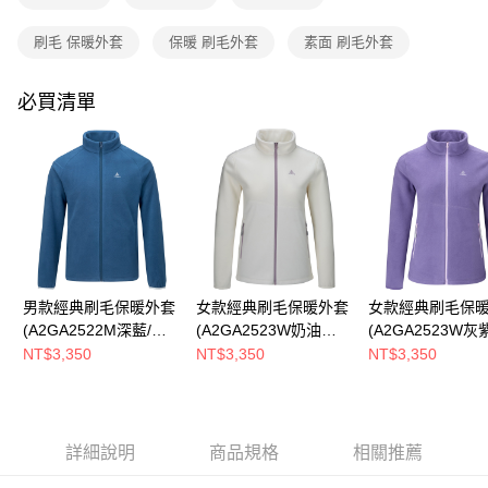
消。如遇「轉專審核」未通過狀況，表示未達大哥付你分期系統評分，恕無
新竹貨運
法說明評估內容。
刷毛 保暖外套
保暖 刷毛外套
素面 刷毛外套
每筆NT$80，滿NT$790(含以上)免運費
【繳款方式說明】
1.分期款項不併入電信帳單，「大哥付你分期」於每月結算日後寄送繳費提
澎湖金門
醒簡訊。
必買清單
2.透過簡訊連結打開帳單後，可選擇「超商條碼／台灣大直營門市／銀行轉
每筆NT$200
帳／街口支付／iPASS MONEY」等通路繳費。
付款後門市自取
【注意事項】
每筆NT$80，滿NT$790(含以上)免運費
1.本服務係由「台灣大哥大股份有限公司」（以下簡稱本公司）所提供，讓
用戶於交易時，得透過本服務購買商品或服務，並由商店將買賣／分期付款
買賣價金債權讓與本公司後，依約使用本公司帳單繳交帳款。
宅配貨到付款
2.基於同意付款使用「大哥付你分期」之契約關係目的，商店將以您的個人
每筆NT$130，滿NT$2,000(含以上)免運費
資料（包含姓名、電話或地址）提供予台灣大哥大進項蒐集、處理及利用，
由本公司與您本人進行分期帳單所需資料之確認、核對及更正。
3.完整用戶服務條款，請詳閱以下連結：
https://oppay.tw/userRule
男款經典刷毛保暖外套
女款經典刷毛保暖外套
女款經典刷毛保
(A2GA2522M深藍/刷
(A2GA2523W奶油白/
(A2GA2523W灰
毛外套/素面百搭款/親
刷毛外套/素面百搭款/
毛外套/素面百搭款
NT$3,350
NT$3,350
NT$3,350
膚柔軟)
親膚柔軟)
膚柔軟)
詳細說明
商品規格
相關推薦