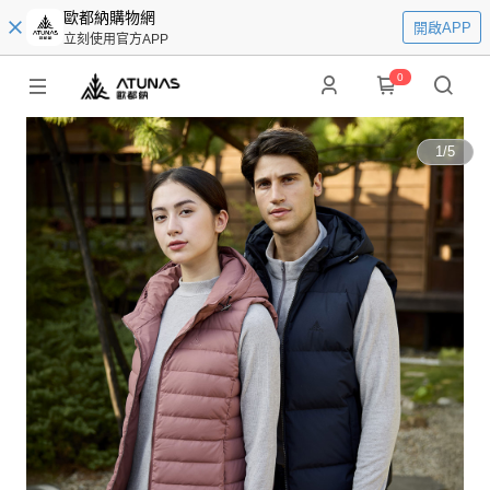
歐都納購物網
開啟APP
立刻使用官方APP
0
1
/
5