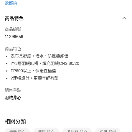
歐都納
信用卡分期付款
3 期 0 利率 每期
NT$1,330
21家銀行
商品特色
6 期 0 利率 每期
NT$665
21家銀行
合作金庫商業銀行
第一商業銀行
商品編號
華南商業銀行
彰化商業銀行
合作金庫商業銀行
第一商業銀行
11296656
LINE Pay
上海商業儲蓄銀行
台北富邦商業銀行
華南商業銀行
彰化商業銀行
國泰世華商業銀行
兆豐國際商業銀行
Apple Pay
上海商業儲蓄銀行
台北富邦商業銀行
商品特色
臺灣中小企業銀行
台中商業銀行
國泰世華商業銀行
兆豐國際商業銀行
表布具挺度，潑水、防風機能佳
匯豐（台灣）商業銀行
華泰商業銀行
悠遊付
臺灣中小企業銀行
台中商業銀行
??3層羽絨結構，填充羽絨CNS 80/20
聯邦商業銀行
遠東國際商業銀行
匯豐（台灣）商業銀行
華泰商業銀行
Google Pay
元大商業銀行
永豐商業銀行
FP600以上，保暖性極佳
聯邦商業銀行
遠東國際商業銀行
玉山商業銀行
星展（台灣）商業銀行
?連帽設計，更顯年輕有型
元大商業銀行
永豐商業銀行
全盈+PAY
台新國際商業銀行
中國信託商業銀行
玉山商業銀行
星展（台灣）商業銀行
台灣樂天信用卡公司
銷售重點
台新國際商業銀行
中國信託商業銀行
大哥付你分期
台灣樂天信用卡公司
羽絨背心
相關說明
【大哥付你分期使用說明】
ATM付款
1.本服務由台灣大哥大提供，台灣大哥大用戶可立即使用無須另外申請。
2.付款方式選擇「大哥付你分期」，訂單成立後會自動跳轉到大哥付的交易
貨到付款
相關分類
流程，驗證手機門號後，選擇欲分期的期數、繳款截止日，確認付款後即完
成交易。
3.實際核准額度、可分期數及費用金額請依後續交易確認頁面所載為準。
機能 背心
連帽 背心
多功能 背心
防風 羽絨