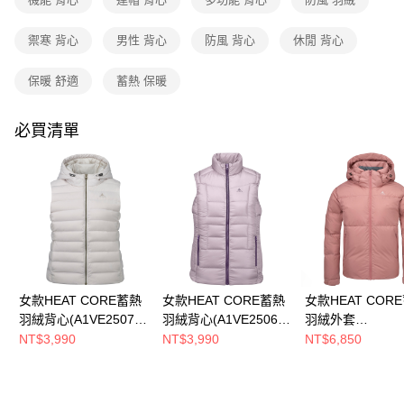
運送方式
4.訂單成立30分鐘內，如未前往確認交易或遇審核未通過，訂單將自動取
消。如遇「轉專審核」未通過狀況，表示未達大哥付你分期系統評分，恕無
新竹貨運
禦寒 背心
男性 背心
防風 背心
休閒 背心
法說明評估內容。
每筆NT$80，滿NT$790(含以上)免運費
【繳款方式說明】
1.分期款項不併入電信帳單，「大哥付你分期」於每月結算日後寄送繳費提
保暖 舒適
蓄熱 保暖
澎湖金門
醒簡訊。
2.透過簡訊連結打開帳單後，可選擇「超商條碼／台灣大直營門市／銀行轉
每筆NT$200
必買清單
帳／街口支付／iPASS MONEY」等通路繳費。
付款後門市自取
【注意事項】
每筆NT$80，滿NT$790(含以上)免運費
1.本服務係由「台灣大哥大股份有限公司」（以下簡稱本公司）所提供，讓
用戶於交易時，得透過本服務購買商品或服務，並由商店將買賣／分期付款
買賣價金債權讓與本公司後，依約使用本公司帳單繳交帳款。
宅配貨到付款
2.基於同意付款使用「大哥付你分期」之契約關係目的，商店將以您的個人
每筆NT$130，滿NT$2,000(含以上)免運費
資料（包含姓名、電話或地址）提供予台灣大哥大進項蒐集、處理及利用，
由本公司與您本人進行分期帳單所需資料之確認、核對及更正。
3.完整用戶服務條款，請詳閱以下連結：
https://oppay.tw/userRule
女款HEAT CORE蓄熱
女款HEAT CORE蓄熱
女款HEAT COR
羽絨背心(A1VE2507W
羽絨背心(A1VE2506W
羽絨外套
米卡/羽絨保暖/保暖背
灰粉/羽絨保暖/保暖背
(A1GA2528W霧
NT$3,990
NT$3,990
NT$6,850
心/都會休閒/保暖舒適/
心/樂遊戶外/保暖舒適/
暖羽絨/保暖/抗潑
禦寒商品)
禦寒商品)
會休閒)