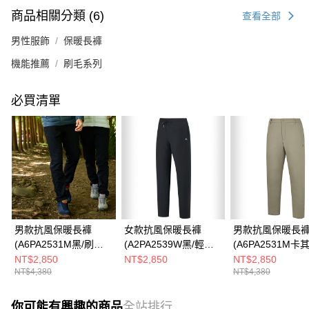
商品相關分類 (6)
查看全部
男性服飾
保暖長褲
機能推薦
刷毛系列
必買清單
男款抗風保暖長褲
女款抗風保暖長褲
男款抗風保暖長
(A6PA2531M黑/刷毛/
(A2PA2539W黑/輕刷
(A6PA2531M卡
抗風保暖/商務休閒)
毛/抗風保暖/商務休閒)
刷毛/抗風保暖/商
NT$2,850
NT$2,850
NT$2,850
NT$4,380
NT$4,380
閒)
你可能有興趣的商品
全站排行