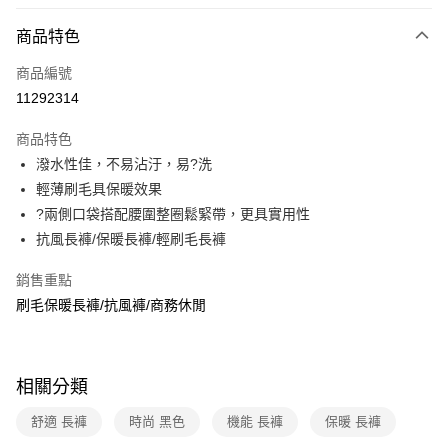
信用卡分期付款
3 期 0 利率 每期
NT$950
21家銀行
商品特色
6 期 0 利率 每期
NT$475
21家銀行
合作金庫商業銀行
第一商業銀行
商品編號
華南商業銀行
彰化商業銀行
合作金庫商業銀行
第一商業銀行
11292314
超商取貨付款
上海商業儲蓄銀行
台北富邦商業銀行
華南商業銀行
彰化商業銀行
國泰世華商業銀行
兆豐國際商業銀行
LINE Pay
上海商業儲蓄銀行
台北富邦商業銀行
商品特色
臺灣中小企業銀行
台中商業銀行
國泰世華商業銀行
兆豐國際商業銀行
潑水性佳，不易沾汙，易?洗
匯豐（台灣）商業銀行
華泰商業銀行
Apple Pay
臺灣中小企業銀行
台中商業銀行
輕薄刷毛具保暖效果
聯邦商業銀行
遠東國際商業銀行
匯豐（台灣）商業銀行
華泰商業銀行
悠遊付
元大商業銀行
永豐商業銀行
?兩側口袋搭配腰圍整圈鬆緊帶，更具實用性
聯邦商業銀行
遠東國際商業銀行
玉山商業銀行
星展（台灣）商業銀行
抗風長褲/保暖長褲/輕刷毛長褲
元大商業銀行
永豐商業銀行
Google Pay
台新國際商業銀行
中國信託商業銀行
玉山商業銀行
星展（台灣）商業銀行
台灣樂天信用卡公司
銷售重點
台新國際商業銀行
中國信託商業銀行
全盈+PAY
台灣樂天信用卡公司
刷毛保暖長褲/抗風褲/商務休閒
大哥付你分期
相關說明
【大哥付你分期使用說明】
ATM付款
相關分類
1.本服務由台灣大哥大提供，台灣大哥大用戶可立即使用無須另外申請。
2.付款方式選擇「大哥付你分期」，訂單成立後會自動跳轉到大哥付的交易
貨到付款
舒適 長褲
時尚 黑色
機能 長褲
保暖 長褲
流程，驗證手機門號後，選擇欲分期的期數、繳款截止日，確認付款後即完
成交易。