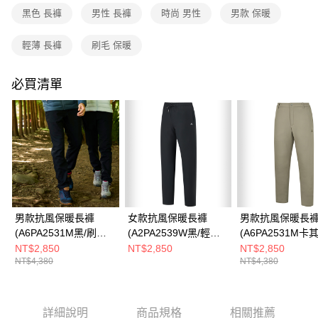
3.實際核准額度、可分期數及費用金額請依後續交易確認頁面所載為準。
黑色 長褲
男性 長褲
時尚 男性
男款 保暖
運送方式
4.訂單成立30分鐘內，如未前往確認交易或遇審核未通過，訂單將自動取
消。如遇「轉專審核」未通過狀況，表示未達大哥付你分期系統評分，恕無
全家取貨付款
輕薄 長褲
刷毛 保暖
法說明評估內容。
每筆NT$80，滿NT$790(含以上)免運費
【繳款方式說明】
1.分期款項不併入電信帳單，「大哥付你分期」於每月結算日後寄送繳費提
必買清單
付款後全家取貨
醒簡訊。
2.透過簡訊連結打開帳單後，可選擇「超商條碼／台灣大直營門市／銀行轉
每筆NT$80，滿NT$790(含以上)免運費
帳／街口支付／iPASS MONEY」等通路繳費。
萊爾富取貨付款
【注意事項】
每筆NT$80，滿NT$790(含以上)免運費
1.本服務係由「台灣大哥大股份有限公司」（以下簡稱本公司）所提供，讓
用戶於交易時，得透過本服務購買商品或服務，並由商店將買賣／分期付款
買賣價金債權讓與本公司後，依約使用本公司帳單繳交帳款。
付款後萊爾富取貨
2.基於同意付款使用「大哥付你分期」之契約關係目的，商店將以您的個人
每筆NT$80，滿NT$790(含以上)免運費
資料（包含姓名、電話或地址）提供予台灣大哥大進項蒐集、處理及利用，
由本公司與您本人進行分期帳單所需資料之確認、核對及更正。
男款抗風保暖長褲
女款抗風保暖長褲
男款抗風保暖長
7-11取貨付款
3.完整用戶服務條款，請詳閱以下連結：
https://oppay.tw/userRule
(A6PA2531M黑/刷毛/
(A2PA2539W黑/輕刷
(A6PA2531M卡
每筆NT$80，滿NT$790(含以上)免運費
抗風保暖/商務休閒)
毛/抗風保暖/商務休閒)
刷毛/抗風保暖/商
NT$2,850
NT$2,850
NT$2,850
NT$4,380
NT$4,380
閒)
付款後7-11取貨
每筆NT$80，滿NT$790(含以上)免運費
新竹貨運
詳細說明
商品規格
相關推薦