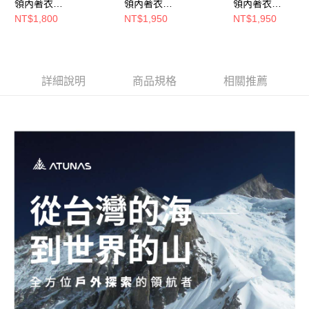
領內著衣
領內著衣
領內著衣
每筆NT$80，滿NT$790(含以上)免運費
(A1UCGZ04M黑/保暖
(A1UCGZ06M淺灰/保
(A1UCGZ07W黑
NT$1,800
NT$1,950
NT$1,950
內著/石墨烯內著/登山
暖內著/石墨烯內著/登
內著/石墨烯內著/
澎湖金門
健行/日常保暖)
山健行/日常保暖)
健行/日常保暖)
每筆NT$200
詳細說明
商品規格
相關推薦
付款後門市自取
每筆NT$80，滿NT$790(含以上)免運費
宅配貨到付款
每筆NT$130，滿NT$2,000(含以上)免運費