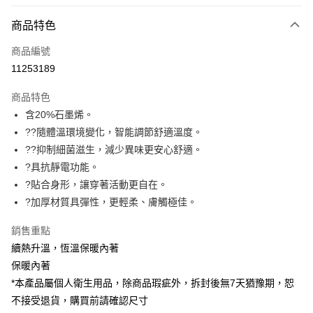
信用卡分期付款
3 期 0 利率 每期
NT$650
21家銀行
商品特色
6 期 0 利率 每期
NT$325
21家銀行
合作金庫商業銀行
第一商業銀行
商品編號
華南商業銀行
彰化商業銀行
合作金庫商業銀行
第一商業銀行
11253189
超商取貨付款
上海商業儲蓄銀行
台北富邦商業銀行
華南商業銀行
彰化商業銀行
國泰世華商業銀行
兆豐國際商業銀行
LINE Pay
上海商業儲蓄銀行
台北富邦商業銀行
商品特色
臺灣中小企業銀行
台中商業銀行
國泰世華商業銀行
兆豐國際商業銀行
含20%石墨烯。
匯豐（台灣）商業銀行
華泰商業銀行
Apple Pay
臺灣中小企業銀行
台中商業銀行
??隨體溫環境變化，智能調節舒適溫度。
聯邦商業銀行
遠東國際商業銀行
匯豐（台灣）商業銀行
華泰商業銀行
悠遊付
元大商業銀行
永豐商業銀行
??抑制細菌滋生，減少異味更安心舒適。
聯邦商業銀行
遠東國際商業銀行
玉山商業銀行
星展（台灣）商業銀行
?具抗靜電功能。
元大商業銀行
永豐商業銀行
Google Pay
台新國際商業銀行
中國信託商業銀行
玉山商業銀行
星展（台灣）商業銀行
?貼合身形，讓穿著活動更自在。
台灣樂天信用卡公司
台新國際商業銀行
中國信託商業銀行
全盈+PAY
?加厚材質具彈性，更輕柔、膚觸極佳。
台灣樂天信用卡公司
大哥付你分期
銷售重點
相關說明
續熱升溫，恆溫保暖內著
【大哥付你分期使用說明】
保暖內著
ATM付款
1.本服務由台灣大哥大提供，台灣大哥大用戶可立即使用無須另外申請。
*本產品屬個人衛生用品，除商品瑕疵外，拆封後無7天猶豫期，恕
2.付款方式選擇「大哥付你分期」，訂單成立後會自動跳轉到大哥付的交易
貨到付款
流程，驗證手機門號後，選擇欲分期的期數、繳款截止日，確認付款後即完
不接受退貨，購買前請確認尺寸
成交易。