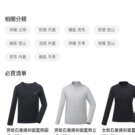
3.實際核准額度、可分期數及費用金額請依後續交易確認頁面所載為準。
運送方式
4.訂單成立30分鐘內，如未前往確認交易或遇審核未通過，訂單將自動取
消。如遇「轉專審核」未通過狀況，表示未達大哥付你分期系統評分，恕無
全家取貨付款
相關分類
法說明評估內容。
每筆NT$80，滿NT$790(含以上)免運費
【繳款方式說明】
保暖 立領
舒適 內著
機能 男性
舒適 登山
1.分期款項不併入電信帳單，「大哥付你分期」於每月結算日後寄送繳費提
付款後全家取貨
醒簡訊。
2.透過簡訊連結打開帳單後，可選擇「超商條碼／台灣大直營門市／銀行轉
機能 登山
涼感 內著
保暖 冬季
保暖 登山
每筆NT$80，滿NT$790(含以上)免運費
帳／街口支付／iPASS MONEY」等通路繳費。
萊爾富取貨付款
男性 內著
機能 冬季
【注意事項】
每筆NT$80，滿NT$790(含以上)免運費
1.本服務係由「台灣大哥大股份有限公司」（以下簡稱本公司）所提供，讓
用戶於交易時，得透過本服務購買商品或服務，並由商店將買賣／分期付款
必買清單
買賣價金債權讓與本公司後，依約使用本公司帳單繳交帳款。
付款後萊爾富取貨
2.基於同意付款使用「大哥付你分期」之契約關係目的，商店將以您的個人
每筆NT$80，滿NT$790(含以上)免運費
資料（包含姓名、電話或地址）提供予台灣大哥大進項蒐集、處理及利用，
由本公司與您本人進行分期帳單所需資料之確認、核對及更正。
7-11取貨付款
3.完整用戶服務條款，請詳閱以下連結：
https://oppay.tw/userRule
每筆NT$80，滿NT$790(含以上)免運費
付款後7-11取貨
每筆NT$80，滿NT$790(含以上)免運費
男款石墨烯抑菌蓄熱圓
男款石墨烯抑菌蓄熱立
女款石墨烯抑菌
新竹貨運