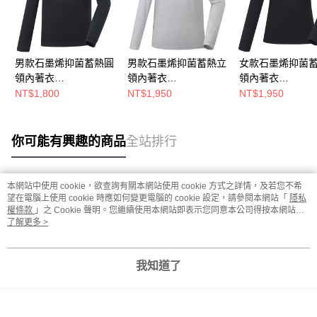
男款石墨烯抑菌蓄熱圓
男款石墨烯抑菌蓄熱立
女款石墨烯抑菌
領內著衣
領內著衣
領內著衣
(A1UCGZ04M黑/保暖
(A1UCGZ06M淺灰/保
(A1UCGZ07W黑
NT$1,800
NT$1,950
NT$1,950
內著/石墨烯內著/登山
暖內著/石墨烯內著/登
內著/石墨烯內著/
健行/日常保暖)
山健行/日常保暖)
健行/日常保暖)
你可能有興趣的商品
全站排行
本網站中使用 cookie，欲查詢有關本網站使用 cookie 方式之詳情，及若您不希
熱門標籤
望在電腦上使用 cookie 時應如何變更電腦的 cookie 設定，請參閱本網站「
隱私
權條款
」之 Cookie 聲明。您繼續使用本網站即表示您同意本公司得按本網站使
用條款之 Cookie 聲明使用 cookie。
了解更多 >
我知道了