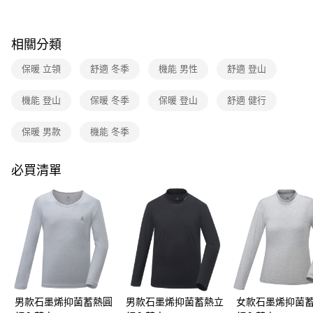
3.實際核准額度、可分期數及費用金額請依後續交易確認頁面所載為準。
運送方式
4.訂單成立30分鐘內，如未前往確認交易或遇審核未通過，訂單將自動取
消。如遇「轉專審核」未通過狀況，表示未達大哥付你分期系統評分，恕無
全家取貨付款
相關分類
法說明評估內容。
每筆NT$80，滿NT$790(含以上)免運費
【繳款方式說明】
保暖 立領
舒適 冬季
機能 男性
舒適 登山
1.分期款項不併入電信帳單，「大哥付你分期」於每月結算日後寄送繳費提
付款後全家取貨
醒簡訊。
2.透過簡訊連結打開帳單後，可選擇「超商條碼／台灣大直營門市／銀行轉
機能 登山
保暖 冬季
保暖 登山
舒適 健行
每筆NT$80，滿NT$790(含以上)免運費
帳／街口支付／iPASS MONEY」等通路繳費。
萊爾富取貨付款
保暖 男款
機能 冬季
【注意事項】
每筆NT$80，滿NT$790(含以上)免運費
1.本服務係由「台灣大哥大股份有限公司」（以下簡稱本公司）所提供，讓
用戶於交易時，得透過本服務購買商品或服務，並由商店將買賣／分期付款
必買清單
買賣價金債權讓與本公司後，依約使用本公司帳單繳交帳款。
付款後萊爾富取貨
2.基於同意付款使用「大哥付你分期」之契約關係目的，商店將以您的個人
每筆NT$80，滿NT$790(含以上)免運費
資料（包含姓名、電話或地址）提供予台灣大哥大進項蒐集、處理及利用，
由本公司與您本人進行分期帳單所需資料之確認、核對及更正。
7-11取貨付款
3.完整用戶服務條款，請詳閱以下連結：
https://oppay.tw/userRule
每筆NT$80，滿NT$790(含以上)免運費
付款後7-11取貨
每筆NT$80，滿NT$790(含以上)免運費
男款石墨烯抑菌蓄熱圓
男款石墨烯抑菌蓄熱立
女款石墨烯抑菌
新竹貨運