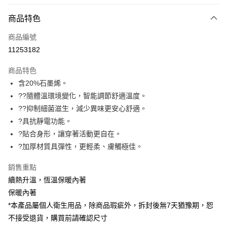
信用卡分期付款
3 期 0 利率 每期
NT$650
21家銀行
商品特色
6 期 0 利率 每期
NT$325
21家銀行
合作金庫商業銀行
第一商業銀行
商品編號
華南商業銀行
彰化商業銀行
合作金庫商業銀行
第一商業銀行
11253182
超商取貨付款
上海商業儲蓄銀行
台北富邦商業銀行
華南商業銀行
彰化商業銀行
國泰世華商業銀行
兆豐國際商業銀行
LINE Pay
上海商業儲蓄銀行
台北富邦商業銀行
商品特色
臺灣中小企業銀行
台中商業銀行
國泰世華商業銀行
兆豐國際商業銀行
含20%石墨烯。
匯豐（台灣）商業銀行
華泰商業銀行
Apple Pay
臺灣中小企業銀行
台中商業銀行
??隨體溫環境變化，智能調節舒適溫度。
聯邦商業銀行
遠東國際商業銀行
匯豐（台灣）商業銀行
華泰商業銀行
悠遊付
元大商業銀行
永豐商業銀行
??抑制細菌滋生，減少異味更安心舒適。
聯邦商業銀行
遠東國際商業銀行
玉山商業銀行
星展（台灣）商業銀行
?具抗靜電功能。
元大商業銀行
永豐商業銀行
Google Pay
台新國際商業銀行
中國信託商業銀行
玉山商業銀行
星展（台灣）商業銀行
?貼合身形，讓穿著活動更自在。
台灣樂天信用卡公司
台新國際商業銀行
中國信託商業銀行
全盈+PAY
?加厚材質具彈性，更輕柔、膚觸極佳。
台灣樂天信用卡公司
大哥付你分期
銷售重點
相關說明
續熱升溫，恆溫保暖內著
【大哥付你分期使用說明】
保暖內著
ATM付款
1.本服務由台灣大哥大提供，台灣大哥大用戶可立即使用無須另外申請。
*本產品屬個人衛生用品，除商品瑕疵外，拆封後無7天猶豫期，恕
2.付款方式選擇「大哥付你分期」，訂單成立後會自動跳轉到大哥付的交易
貨到付款
流程，驗證手機門號後，選擇欲分期的期數、繳款截止日，確認付款後即完
不接受退貨，購買前請確認尺寸
成交易。