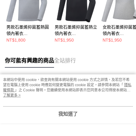
男款石墨烯抑菌蓄熱圓
男款石墨烯抑菌蓄熱立
女款石墨烯抑菌
領內著衣
領內著衣
領內著衣
(A1UCGZ04M灰/保暖
(A1UCGZ06M黑/保暖
(A1UCGZ07W淺
NT$1,800
NT$1,950
NT$1,950
內著/石墨烯內著/登山
內著/石墨烯內著/登山
暖內著/石墨烯內著
健行/日常保暖)
健行/日常保暖)
山健行/日常保暖)
你可能有興趣的商品
全站排行
本網站中使用 cookie，欲查詢有關本網站使用 cookie 方式之詳情，及若您不希
熱門標籤
望在電腦上使用 cookie 時應如何變更電腦的 cookie 設定，請參閱本網站「
隱私
權條款
」之 Cookie 聲明。您繼續使用本網站即表示您同意本公司得按本網站使
用條款之 Cookie 聲明使用 cookie。
了解更多 >
我知道了