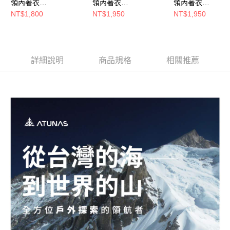
領內著衣
領內著衣
領內著衣
每筆NT$80，滿NT$790(含以上)免運費
(A1UCGZ04M灰/保暖
(A1UCGZ06M黑/保暖
(A1UCGZ07W淺
NT$1,800
NT$1,950
NT$1,950
內著/石墨烯內著/登山
內著/石墨烯內著/登山
暖內著/石墨烯內著
澎湖金門
健行/日常保暖)
健行/日常保暖)
山健行/日常保暖)
每筆NT$200
詳細說明
商品規格
相關推薦
付款後門市自取
每筆NT$80，滿NT$790(含以上)免運費
宅配貨到付款
每筆NT$130，滿NT$2,000(含以上)免運費