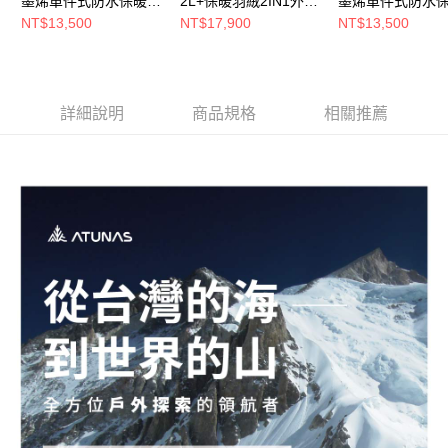
墨烯單件式防水保暖外
2L+保暖羽絨2IN1外套
墨烯單件式防水
套(A1GT2512W奶茶/
(A1GT2511M深卡其/
套A1GT2512W白
NT$13,500
NT$17,900
NT$13,500
防水/防風/透氣/旅遊/微
防水/防風/透氣/風衣外
水/防風/透氣/旅遊
暖/風衣外套)
套/禦寒/都會休閒)
暖/風衣外套)
詳細說明
商品規格
相關推薦