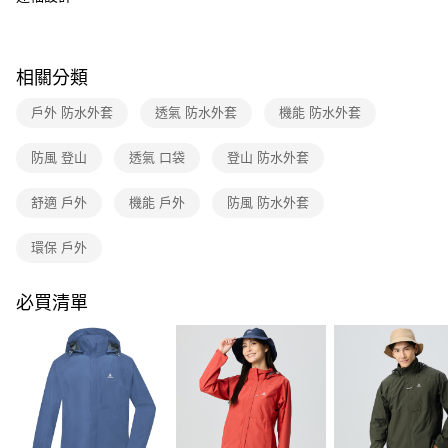
4.訂單成立30分鐘內，如未前往確認交易或遇審核未通過，訂單將自動取
消。如遇「轉專審核」未通過狀況，表示未達大哥付你分期系統評分，恕無
新竹貨運
法說明評估內容。
每筆NT$80，滿NT$790(含以上)免運費
【繳款方式說明】
相關分類
1.分期款項不併入電信帳單，「大哥付你分期」於每月結算日後寄送繳費提
澎湖金門
醒簡訊。
戶外 防水外套
透氣 防水外套
機能 防水外套
2.透過簡訊連結打開帳單後，可選擇「超商條碼／台灣大直營門市／銀行轉
每筆NT$200
帳／街口支付／iPASS MONEY」等通路繳費。
防風 登山
透氣 口袋
登山 防水外套
付款後門市自取
【注意事項】
每筆NT$80，滿NT$790(含以上)免運費
1.本服務係由「台灣大哥大股份有限公司」（以下簡稱本公司）所提供，讓
舒適 戶外
機能 戶外
防風 防水外套
用戶於交易時，得透過本服務購買商品或服務，並由商店將買賣／分期付款
買賣價金債權讓與本公司後，依約使用本公司帳單繳交帳款。
宅配貨到付款
2.基於同意付款使用「大哥付你分期」之契約關係目的，商店將以您的個人
環保 戶外
每筆NT$130，滿NT$2,000(含以上)免運費
資料（包含姓名、電話或地址）提供予台灣大哥大進項蒐集、處理及利用，
由本公司與您本人進行分期帳單所需資料之確認、核對及更正。
3.完整用戶服務條款，請詳閱以下連結：
https://oppay.tw/userRule
必買清單