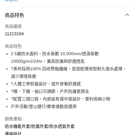
信用卡分期付款
3 期 0 利率 每期
NT$1,326
21家銀行
商品特色
6 期 0 利率 每期
NT$663
21家銀行
合作金庫商業銀行
第一商業銀行
商品編號
華南商業銀行
彰化商業銀行
合作金庫商業銀行
第一商業銀行
11213194
LINE Pay
上海商業儲蓄銀行
台北富邦商業銀行
華南商業銀行
彰化商業銀行
國泰世華商業銀行
兆豐國際商業銀行
Apple Pay
上海商業儲蓄銀行
台北富邦商業銀行
商品特色
臺灣中小企業銀行
台中商業銀行
國泰世華商業銀行
兆豐國際商業銀行
2.5層防水面料，防水係數 10,000mm/透濕係數
匯豐（台灣）商業銀行
華泰商業銀行
悠遊付
臺灣中小企業銀行
台中商業銀行
10000g/m2/24hr，兼具防護與舒適透氣
聯邦商業銀行
遠東國際商業銀行
匯豐（台灣）商業銀行
華泰商業銀行
Google Pay
元大商業銀行
永豐商業銀行
?表布採用100% 回收聚酯纖維，並搭配環保型耐久撥水處理，
聯邦商業銀行
遠東國際商業銀行
玉山商業銀行
星展（台灣）商業銀行
減少環境負擔
元大商業銀行
永豐商業銀行
全盈+PAY
台新國際商業銀行
中國信託商業銀行
玉山商業銀行
星展（台灣）商業銀行
?人體工學剪裁設計，提升穿著舒適感
台灣樂天信用卡公司
台新國際商業銀行
中國信託商業銀行
大哥付你分期
?帽、下擺、袖口可調節，戶外防護更周全
台灣樂天信用卡公司
相關說明
?配置三個口袋，內部設有袋中袋設計，便利收納小物
【大哥付你分期使用說明】
戶外活動/登山健行/都會通勤皆適用
ATM付款
1.本服務由台灣大哥大提供，台灣大哥大用戶可立即使用無須另外申請。
2.付款方式選擇「大哥付你分期」，訂單成立後會自動跳轉到大哥付的交易
銷售重點
貨到付款
流程，驗證手機門號後，選擇欲分期的期數、繳款截止日，確認付款後即完
成交易。
防水機能外套/防風外套/防水透氣外套
3.實際核准額度、可分期數及費用金額請依後續交易確認頁面所載為準。
連袖設計
運送方式