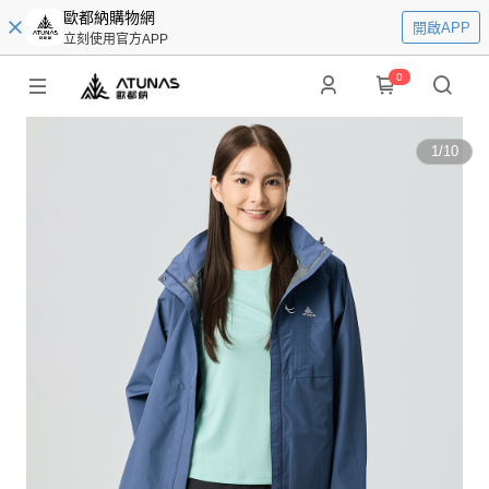
歐都納購物網
開啟APP
立刻使用官方APP
0
1
/
10