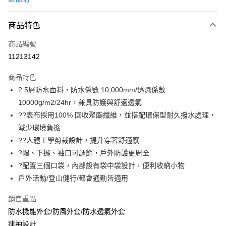
信用卡分期付款
3 期 0 利率 每期
NT$1,326
21家銀行
商品特色
6 期 0 利率 每期
NT$663
21家銀行
合作金庫商業銀行
第一商業銀行
商品編號
華南商業銀行
彰化商業銀行
合作金庫商業銀行
第一商業銀行
11213142
LINE Pay
上海商業儲蓄銀行
台北富邦商業銀行
華南商業銀行
彰化商業銀行
國泰世華商業銀行
兆豐國際商業銀行
Apple Pay
上海商業儲蓄銀行
台北富邦商業銀行
商品特色
臺灣中小企業銀行
台中商業銀行
國泰世華商業銀行
兆豐國際商業銀行
2.5層防水面料，防水係數 10,000mm/透濕係數
匯豐（台灣）商業銀行
華泰商業銀行
悠遊付
臺灣中小企業銀行
台中商業銀行
10000g/m2/24hr，兼具防護與舒適透氣
聯邦商業銀行
遠東國際商業銀行
匯豐（台灣）商業銀行
華泰商業銀行
Google Pay
元大商業銀行
永豐商業銀行
??表布採用100% 回收聚酯纖維，並搭配環保型耐久撥水處理，
聯邦商業銀行
遠東國際商業銀行
玉山商業銀行
星展（台灣）商業銀行
減少環境負擔
元大商業銀行
永豐商業銀行
全盈+PAY
台新國際商業銀行
中國信託商業銀行
玉山商業銀行
星展（台灣）商業銀行
??人體工學剪裁設計，提升穿著舒適感
台灣樂天信用卡公司
台新國際商業銀行
中國信託商業銀行
大哥付你分期
?帽、下擺、袖口可調節，戶外防護更周全
台灣樂天信用卡公司
相關說明
?配置三個口袋，內部設有袋中袋設計，便利收納小物
【大哥付你分期使用說明】
戶外活動/登山健行/都會通勤皆適用
ATM付款
1.本服務由台灣大哥大提供，台灣大哥大用戶可立即使用無須另外申請。
2.付款方式選擇「大哥付你分期」，訂單成立後會自動跳轉到大哥付的交易
銷售重點
貨到付款
流程，驗證手機門號後，選擇欲分期的期數、繳款截止日，確認付款後即完
成交易。
防水機能外套/防風外套/防水透氣外套
3.實際核准額度、可分期數及費用金額請依後續交易確認頁面所載為準。
連袖設計
運送方式