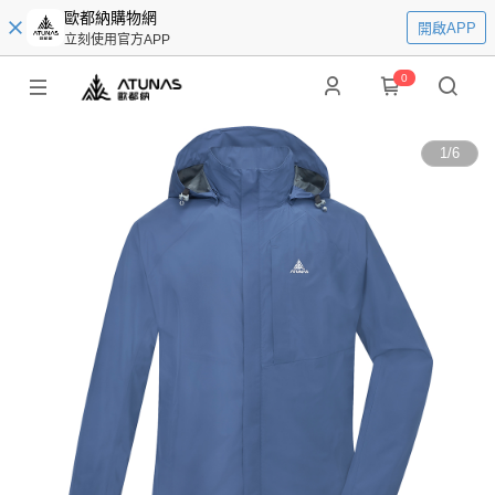
歐都納購物網
開啟APP
立刻使用官方APP
0
1
/
6