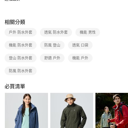
4.訂單成立30分鐘內，如未前往確認交易或遇審核未通過，訂單將自動取
消。如遇「轉專審核」未通過狀況，表示未達大哥付你分期系統評分，恕無
新竹貨運
法說明評估內容。
每筆NT$80，滿NT$790(含以上)免運費
【繳款方式說明】
相關分類
1.分期款項不併入電信帳單，「大哥付你分期」於每月結算日後寄送繳費提
澎湖金門
醒簡訊。
戶外 防水外套
透氣 防水外套
機能 男性
2.透過簡訊連結打開帳單後，可選擇「超商條碼／台灣大直營門市／銀行轉
每筆NT$200
帳／街口支付／iPASS MONEY」等通路繳費。
機能 防水外套
防風 登山
透氣 口袋
付款後門市自取
【注意事項】
每筆NT$80，滿NT$790(含以上)免運費
1.本服務係由「台灣大哥大股份有限公司」（以下簡稱本公司）所提供，讓
登山 防水外套
舒適 戶外
機能 戶外
用戶於交易時，得透過本服務購買商品或服務，並由商店將買賣／分期付款
買賣價金債權讓與本公司後，依約使用本公司帳單繳交帳款。
宅配貨到付款
2.基於同意付款使用「大哥付你分期」之契約關係目的，商店將以您的個人
防風 防水外套
每筆NT$130，滿NT$2,000(含以上)免運費
資料（包含姓名、電話或地址）提供予台灣大哥大進項蒐集、處理及利用，
由本公司與您本人進行分期帳單所需資料之確認、核對及更正。
3.完整用戶服務條款，請詳閱以下連結：
https://oppay.tw/userRule
必買清單