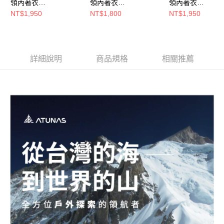
領內著衣
領內著衣
領內著衣
每筆NT$80，滿NT$790(含以上)免運費
(A1UCGZ06M淺灰/保
(A1UCGZ04M黑/保暖
(A1UCGZ06M黑
NT$1,950
NT$1,800
NT$1,950
暖內著/石墨烯內著/登
內著/石墨烯內著/登山
內著/石墨烯內著/
澎湖金門
山健行/日常保暖)
健行/日常保暖)
健行/日常保暖)
每筆NT$200
詳細說明
商品規格
相關推薦
付款後門市自取
每筆NT$80，滿NT$790(含以上)免運費
宅配貨到付款
每筆NT$130，滿NT$2,000(含以上)免運費