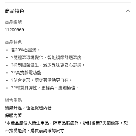
信用卡分期付款
3 期 0 利率 每期
NT$600
21家銀行
商品特色
6 期 0 利率 每期
NT$300
21家銀行
合作金庫商業銀行
第一商業銀行
商品編號
華南商業銀行
彰化商業銀行
合作金庫商業銀行
第一商業銀行
11200969
超商取貨付款
上海商業儲蓄銀行
台北富邦商業銀行
華南商業銀行
彰化商業銀行
國泰世華商業銀行
兆豐國際商業銀行
LINE Pay
上海商業儲蓄銀行
台北富邦商業銀行
商品特色
臺灣中小企業銀行
台中商業銀行
國泰世華商業銀行
兆豐國際商業銀行
含20%石墨烯。
匯豐（台灣）商業銀行
華泰商業銀行
Apple Pay
臺灣中小企業銀行
台中商業銀行
?隨體溫環境變化，智能調節舒適溫度。
聯邦商業銀行
遠東國際商業銀行
匯豐（台灣）商業銀行
華泰商業銀行
悠遊付
元大商業銀行
永豐商業銀行
?抑制細菌滋生，減少異味更安心舒適。
聯邦商業銀行
遠東國際商業銀行
玉山商業銀行
星展（台灣）商業銀行
??具抗靜電功能。
元大商業銀行
永豐商業銀行
Google Pay
台新國際商業銀行
中國信託商業銀行
玉山商業銀行
星展（台灣）商業銀行
?貼合身形，讓穿著活動更自在。
台灣樂天信用卡公司
台新國際商業銀行
中國信託商業銀行
全盈+PAY
??材質具彈性，更輕柔、膚觸極佳。
台灣樂天信用卡公司
大哥付你分期
銷售重點
相關說明
續熱升溫，恆溫保暖內著
【大哥付你分期使用說明】
保暖內著
ATM付款
1.本服務由台灣大哥大提供，台灣大哥大用戶可立即使用無須另外申請。
*本產品屬個人衛生用品，除商品瑕疵外，拆封後無7天猶豫期，恕
2.付款方式選擇「大哥付你分期」，訂單成立後會自動跳轉到大哥付的交易
貨到付款
流程，驗證手機門號後，選擇欲分期的期數、繳款截止日，確認付款後即完
不接受退貨，購買前請確認尺寸
成交易。