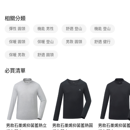
3.實際核准額度、可分期數及費用金額請依後續交易確認頁面所載為準。
運送方式
4.訂單成立30分鐘內，如未前往確認交易或遇審核未通過，訂單將自動取
消。如遇「轉專審核」未通過狀況，表示未達大哥付你分期系統評分，恕無
全家取貨付款
相關分類
法說明評估內容。
每筆NT$80，滿NT$790(含以上)免運費
【繳款方式說明】
彈性 圓領
機能 男性
舒適 登山
機能 登山
1.分期款項不併入電信帳單，「大哥付你分期」於每月結算日後寄送繳費提
付款後全家取貨
醒簡訊。
2.透過簡訊連結打開帳單後，可選擇「超商條碼／台灣大直營門市／銀行轉
保暖 圓領
保暖 登山
男款 圓領
舒適 健行
每筆NT$80，滿NT$790(含以上)免運費
帳／街口支付／iPASS MONEY」等通路繳費。
萊爾富取貨付款
保暖 男款
舒適 圓領
【注意事項】
每筆NT$80，滿NT$790(含以上)免運費
1.本服務係由「台灣大哥大股份有限公司」（以下簡稱本公司）所提供，讓
用戶於交易時，得透過本服務購買商品或服務，並由商店將買賣／分期付款
必買清單
買賣價金債權讓與本公司後，依約使用本公司帳單繳交帳款。
付款後萊爾富取貨
2.基於同意付款使用「大哥付你分期」之契約關係目的，商店將以您的個人
每筆NT$80，滿NT$790(含以上)免運費
資料（包含姓名、電話或地址）提供予台灣大哥大進項蒐集、處理及利用，
由本公司與您本人進行分期帳單所需資料之確認、核對及更正。
7-11取貨付款
3.完整用戶服務條款，請詳閱以下連結：
https://oppay.tw/userRule
每筆NT$80，滿NT$790(含以上)免運費
付款後7-11取貨
每筆NT$80，滿NT$790(含以上)免運費
男款石墨烯抑菌蓄熱立
男款石墨烯抑菌蓄熱圓
男款石墨烯抑菌
新竹貨運