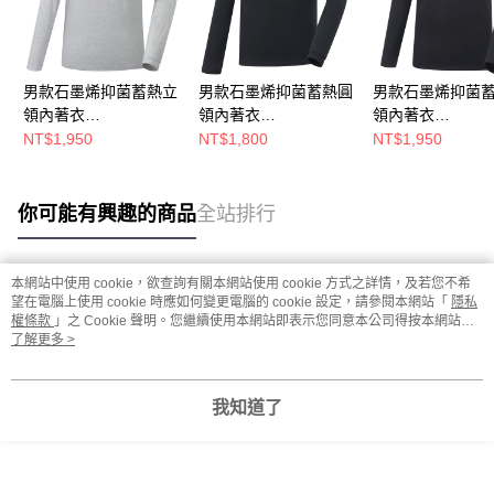
男款石墨烯抑菌蓄熱立
男款石墨烯抑菌蓄熱圓
男款石墨烯抑菌
領內著衣
領內著衣
領內著衣
(A1UCGZ06M淺灰/保
(A1UCGZ04M黑/保暖
(A1UCGZ06M黑
NT$1,950
NT$1,800
NT$1,950
暖內著/石墨烯內著/登
內著/石墨烯內著/登山
內著/石墨烯內著/
山健行/日常保暖)
健行/日常保暖)
健行/日常保暖)
你可能有興趣的商品
全站排行
本網站中使用 cookie，欲查詢有關本網站使用 cookie 方式之詳情，及若您不希
熱門標籤
望在電腦上使用 cookie 時應如何變更電腦的 cookie 設定，請參閱本網站「
隱私
權條款
」之 Cookie 聲明。您繼續使用本網站即表示您同意本公司得按本網站使
用條款之 Cookie 聲明使用 cookie。
了解更多 >
我知道了