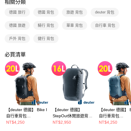
相關分類
1.分期款項不併入電信帳單，「大哥付你分期」於每月結算日後寄送繳費提
每筆NT$80，滿NT$790(含以上)免運費
醒簡訊。
德國 旅行
德國 背包
旅遊 背包
deuter 背包
2.透過簡訊連結打開帳單後，可選擇「超商條碼／台灣大直營門市／銀行轉
帳／街口支付／iPASS MONEY」等通路繳費。
德國 旅遊
騎行 背包
單車 背包
自行車 背包
【注意事項】
1.本服務係由「台灣大哥大股份有限公司」（以下簡稱本公司）所提供，讓
戶外 背包
健行 背包
用戶於交易時，得透過本服務購買商品或服務，並由商店將買賣／分期付款
買賣價金債權讓與本公司後，依約使用本公司帳單繳交帳款。
2.基於同意付款使用「大哥付你分期」之契約關係目的，商店將以您的個人
必買清單
資料（包含姓名、電話或地址）提供予台灣大哥大進項蒐集、處理及利用，
由本公司與您本人進行分期帳單所需資料之確認、核對及更正。
3.完整用戶服務條款，請詳閱以下連結：
https://oppay.tw/userRule
【deuter 德國】 Bike I
【deuter 德國】
【deuter 德國】 Bi
自行車背包
StepOut休閒旅遊背包
自行車背包
20L(3202125黑/休閒
16L(3815123黑/日用/
20L(3202125霧
NT$4,250
NT$2,950
NT$4,250
背包/旅遊背包)
休閒後背包)
閒背包/旅遊背包)