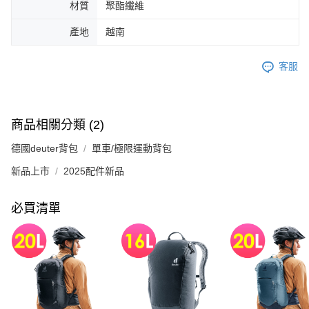
材質
聚酯纖維
產地
越南
客服
商品相關分類 (2)
德國deuter背包
單車/極限運動背包
新品上市
2025配件新品
必買清單