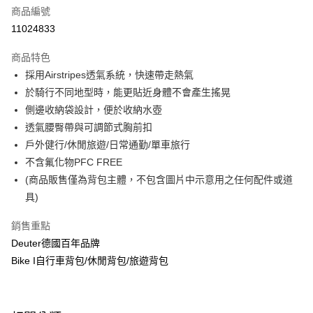
6 期 0 利率 每期
NT$641
21家銀行
合作金庫商業銀行
第一商業銀行
商品編號
華南商業銀行
彰化商業銀行
合作金庫商業銀行
第一商業銀行
11024833
LINE Pay
上海商業儲蓄銀行
台北富邦商業銀行
華南商業銀行
彰化商業銀行
國泰世華商業銀行
兆豐國際商業銀行
Apple Pay
上海商業儲蓄銀行
台北富邦商業銀行
商品特色
臺灣中小企業銀行
台中商業銀行
國泰世華商業銀行
兆豐國際商業銀行
採用Airstripes透氣系統，快速帶走熱氣
匯豐（台灣）商業銀行
華泰商業銀行
悠遊付
臺灣中小企業銀行
台中商業銀行
於騎行不同地型時，能更貼近身體不會產生搖晃
聯邦商業銀行
遠東國際商業銀行
匯豐（台灣）商業銀行
華泰商業銀行
Google Pay
元大商業銀行
永豐商業銀行
側邊收納袋設計，便於收納水壺
聯邦商業銀行
遠東國際商業銀行
玉山商業銀行
星展（台灣）商業銀行
透氣腰臀帶與可調節式胸前扣
元大商業銀行
永豐商業銀行
全盈+PAY
台新國際商業銀行
中國信託商業銀行
玉山商業銀行
星展（台灣）商業銀行
戶外健行/休閒旅遊/日常通勤/單車旅行
台灣樂天信用卡公司
台新國際商業銀行
中國信託商業銀行
大哥付你分期
不含氟化物PFC FREE
台灣樂天信用卡公司
相關說明
(商品販售僅為背包主體，不包含圖片中示意用之任何配件或道
【大哥付你分期使用說明】
具)
ATM付款
1.本服務由台灣大哥大提供，台灣大哥大用戶可立即使用無須另外申請。
2.付款方式選擇「大哥付你分期」，訂單成立後會自動跳轉到大哥付的交易
銷售重點
流程，驗證手機門號後，選擇欲分期的期數、繳款截止日，確認付款後即完
運送方式
成交易。
Deuter德國百年品牌
3.實際核准額度、可分期數及費用金額請依後續交易確認頁面所載為準。
新竹貨運
Bike I自行車背包/休閒背包/旅遊背包
4.訂單成立30分鐘內，如未前往確認交易或遇審核未通過，訂單將自動取
每筆NT$80，滿NT$790(含以上)免運費
消。如遇「轉專審核」未通過狀況，表示未達大哥付你分期系統評分，恕無
法說明評估內容。
付款後門市自取
【繳款方式說明】