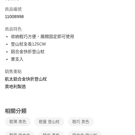
6 期 0 利率 每期
NT$337
21家銀行
合作金庫商業銀行
第一商業銀行
商品編號
華南商業銀行
彰化商業銀行
合作金庫商業銀行
第一商業銀行
11008998
LINE Pay
上海商業儲蓄銀行
台北富邦商業銀行
華南商業銀行
彰化商業銀行
國泰世華商業銀行
兆豐國際商業銀行
Apple Pay
上海商業儲蓄銀行
台北富邦商業銀行
商品特色
臺灣中小企業銀行
台中商業銀行
國泰世華商業銀行
兆豐國際商業銀行
收納輕巧方便，展開固定即可使用
匯豐（台灣）商業銀行
華泰商業銀行
悠遊付
臺灣中小企業銀行
台中商業銀行
登山杖全長125CM
聯邦商業銀行
遠東國際商業銀行
匯豐（台灣）商業銀行
華泰商業銀行
Google Pay
元大商業銀行
永豐商業銀行
鋁合金快折登山杖
聯邦商業銀行
遠東國際商業銀行
玉山商業銀行
星展（台灣）商業銀行
單支入
元大商業銀行
永豐商業銀行
全盈+PAY
台新國際商業銀行
中國信託商業銀行
玉山商業銀行
星展（台灣）商業銀行
台灣樂天信用卡公司
銷售重點
台新國際商業銀行
中國信託商業銀行
大哥付你分期
台灣樂天信用卡公司
航太鋁合金快折登山杖
相關說明
奧地利製造
【大哥付你分期使用說明】
ATM付款
1.本服務由台灣大哥大提供，台灣大哥大用戶可立即使用無須另外申請。
2.付款方式選擇「大哥付你分期」，訂單成立後會自動跳轉到大哥付的交易
貨到付款
流程，驗證手機門號後，選擇欲分期的期數、繳款截止日，確認付款後即完
成交易。
相關分類
3.實際核准額度、可分期數及費用金額請依後續交易確認頁面所載為準。
運送方式
4.訂單成立30分鐘內，如未前往確認交易或遇審核未通過，訂單將自動取
輕薄 黑色
輕量 登山杖
輕巧 黑色
消。如遇「轉專審核」未通過狀況，表示未達大哥付你分期系統評分，恕無
新竹貨運
法說明評估內容。