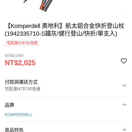
【Komperdell 奧地利】航太鋁合金快折登山杖
(1942335710-S鐵灰/健行登山/快折/單支入)
宅配滿NT$790免運
NT$2,250
NT$2,025
付款與運送方式
宅配滿NT$790免運
付款方式
品牌
信用卡一次付款
KOMPERDELL
信用卡分期付款
3 期 0 利率 每期
NT$675
21家銀行
商品特色