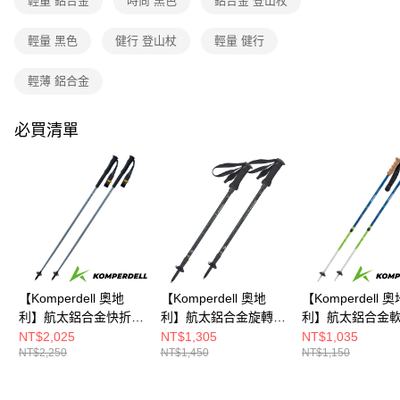
每筆NT$80，滿NT$790(含以上)免運費
輕量 鋁合金
時尚 黑色
鋁合金 登山杖
【繳款方式說明】
1.分期款項不併入電信帳單，「大哥付你分期」於每月結算日後寄送繳費提
付款後門市自取
醒簡訊。
輕量 黑色
健行 登山杖
輕量 健行
2.透過簡訊連結打開帳單後，可選擇「超商條碼／台灣大直營門市／銀行轉
每筆NT$80，滿NT$790(含以上)免運費
帳／街口支付／iPASS MONEY」等通路繳費。
輕薄 鋁合金
宅配貨到付款
【注意事項】
每筆NT$130，滿NT$2,000(含以上)免運費
1.本服務係由「台灣大哥大股份有限公司」（以下簡稱本公司）所提供，讓
必買清單
用戶於交易時，得透過本服務購買商品或服務，並由商店將買賣／分期付款
買賣價金債權讓與本公司後，依約使用本公司帳單繳交帳款。
2.基於同意付款使用「大哥付你分期」之契約關係目的，商店將以您的個人
資料（包含姓名、電話或地址）提供予台灣大哥大進項蒐集、處理及利用，
由本公司與您本人進行分期帳單所需資料之確認、核對及更正。
3.完整用戶服務條款，請詳閱以下連結：
https://oppay.tw/userRule
【Komperdell 奧地
【Komperdell 奧地
【Komperdell 奧
利】航太鋁合金快折登
利】航太鋁合金旋轉登
利】航太鋁合金
山杖(194237310-S銀/
山杖(1742331002-S
把登山杖(164231
NT$2,025
NT$1,305
NT$1,035
NT$2,250
NT$1,450
NT$1,150
健行登山/快折/單支入)
黑/健行登山/單支入/聯
S 黑/健行登山/
名款)
版/身型嬌小者適用
支入)