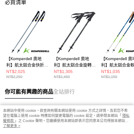
必買清單
【Komperdell 奧地
【Komperdell 奧地
【Komperdell 奧
利】航太鋁合金快折登
利】航太鋁合金旋轉登
利】航太鋁合金
山杖(194237310-S銀/
山杖(1742331002-S
把登山杖(164231
NT$2,025
NT$1,305
NT$1,035
NT$2,250
NT$1,450
NT$1,150
健行登山/快折/單支入)
黑/健行登山/單支入/聯
S 黑/健行登山/
名款)
版/身型嬌小者適用
支入)
你可能有興趣的商品
全站排行
本網站中使用 cookie，欲查詢有關本網站使用 cookie 方式之詳情，及若您不希
熱門標籤
望在電腦上使用 cookie 時應如何變更電腦的 cookie 設定，請參閱本網站「
隱私
權條款
」之 Cookie 聲明。您繼續使用本網站即表示您同意本公司得按本網站使
用條款之 Cookie 聲明使用 cookie。
了解更多 >