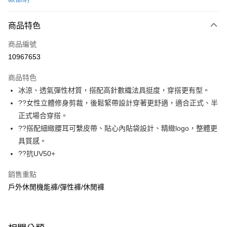
信用卡分期付款
3 期 0 利率 每期
NT$786
21家銀行
商品特色
6 期 0 利率 每期
NT$393
21家銀行
合作金庫商業銀行
第一商業銀行
商品編號
華南商業銀行
彰化商業銀行
合作金庫商業銀行
第一商業銀行
10967653
超商取貨付款
上海商業儲蓄銀行
台北富邦商業銀行
華南商業銀行
彰化商業銀行
國泰世華商業銀行
兆豐國際商業銀行
LINE Pay
上海商業儲蓄銀行
台北富邦商業銀行
商品特色
臺灣中小企業銀行
台中商業銀行
國泰世華商業銀行
兆豐國際商業銀行
冰涼、透氣彈性材質，搭配高針數織法具挺度，穿搭更有型。
匯豐（台灣）商業銀行
華泰商業銀行
Apple Pay
臺灣中小企業銀行
台中商業銀行
??女性立體修身剪裁，後鬆緊帶設計穿著更舒適，適合正式、半
聯邦商業銀行
遠東國際商業銀行
匯豐（台灣）商業銀行
華泰商業銀行
悠遊付
元大商業銀行
永豐商業銀行
正式場合穿搭。
聯邦商業銀行
遠東國際商業銀行
玉山商業銀行
星展（台灣）商業銀行
??搭配細緻腰耳可繫皮帶、貼心內貼袋設計、精緻logo，整體更
元大商業銀行
永豐商業銀行
Google Pay
台新國際商業銀行
中國信託商業銀行
玉山商業銀行
星展（台灣）商業銀行
具質感。
台灣樂天信用卡公司
台新國際商業銀行
中國信託商業銀行
全盈+PAY
??抗UV50+
台灣樂天信用卡公司
大哥付你分期
銷售重點
相關說明
戶外休閒機能褲/彈性褲/休閒褲
【大哥付你分期使用說明】
ATM付款
1.本服務由台灣大哥大提供，台灣大哥大用戶可立即使用無須另外申請。
2.付款方式選擇「大哥付你分期」，訂單成立後會自動跳轉到大哥付的交易
貨到付款
流程，驗證手機門號後，選擇欲分期的期數、繳款截止日，確認付款後即完