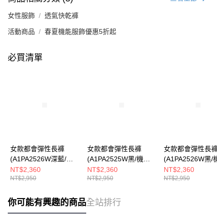
女性服飾
透氣快乾褲
活動商品
春夏機能服飾優惠5折起
必買清單
女款都會彈性長褲
女款都會彈性長褲
女款都會彈性長
(A1PA2526W深藍/機
(A1PA2525W黑/機能
(A1PA2526W黑
能長褲/休閒長褲/商務
長褲/休閒長褲/商務長
長褲/休閒長褲/商
NT$2,360
NT$2,360
NT$2,360
NT$2,950
NT$2,950
NT$2,950
長褲)
褲)
褲)
你可能有興趣的商品
全站排行