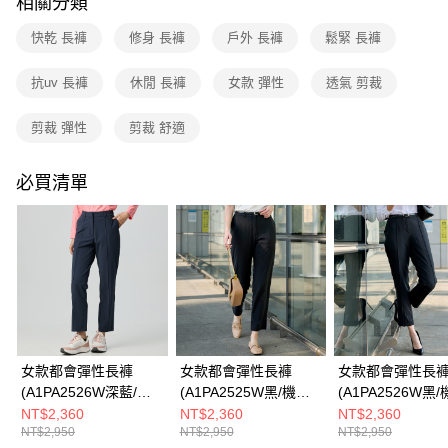
相關分類
成交易。
3.實際核准額度、可分期數及費用金額請依後續交易確認頁面所載為準。
運送方式
快乾 長褲
修身 長褲
戶外 長褲
鬆緊 長褲
4.訂單成立30分鐘內，如未前往確認交易或遇審核未通過，訂單將自動取
消。如遇「轉專審核」未通過狀況，表示未達大哥付你分期系統評分，恕無
全家取貨付款
法說明評估內容。
抗uv 長褲
休閒 長褲
女款 彈性
透氣 剪裁
每筆NT$80，滿NT$790(含以上)免運費
【繳款方式說明】
1.分期款項不併入電信帳單，「大哥付你分期」於每月結算日後寄送繳費提
剪裁 彈性
剪裁 舒適
付款後全家取貨
醒簡訊。
2.透過簡訊連結打開帳單後，可選擇「超商條碼／台灣大直營門市／銀行轉
每筆NT$80，滿NT$790(含以上)免運費
帳／街口支付／iPASS MONEY」等通路繳費。
必買清單
萊爾富取貨付款
【注意事項】
每筆NT$80，滿NT$790(含以上)免運費
1.本服務係由「台灣大哥大股份有限公司」（以下簡稱本公司）所提供，讓
用戶於交易時，得透過本服務購買商品或服務，並由商店將買賣／分期付款
買賣價金債權讓與本公司後，依約使用本公司帳單繳交帳款。
付款後萊爾富取貨
2.基於同意付款使用「大哥付你分期」之契約關係目的，商店將以您的個人
每筆NT$80，滿NT$790(含以上)免運費
資料（包含姓名、電話或地址）提供予台灣大哥大進項蒐集、處理及利用，
由本公司與您本人進行分期帳單所需資料之確認、核對及更正。
7-11取貨付款
3.完整用戶服務條款，請詳閱以下連結：
https://oppay.tw/userRule
每筆NT$80，滿NT$790(含以上)免運費
女款都會彈性長褲
女款都會彈性長褲
女款都會彈性長
付款後7-11取貨
(A1PA2526W深藍/機
(A1PA2525W黑/機能
(A1PA2526W黑
能長褲/休閒長褲/商務
長褲/休閒長褲/商務長
長褲/休閒長褲/商
NT$2,360
NT$2,360
NT$2,360
每筆NT$80，滿NT$790(含以上)免運費
NT$2,950
NT$2,950
NT$2,950
長褲)
褲)
褲)