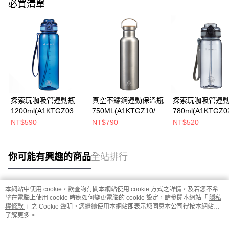
必買清單
探索玩咖吸管運動瓶
真空不鏽鋼運動保溫瓶
探索玩咖吸管運
1200ml(A1KTGZ03寶
750ML(A1KTGZ10/運
780ml(A1KTGZ0
藍/運動水瓶/大容量水
動水壺/真空保溫瓶/不
運動水瓶/吸管水壺
NT$590
NT$790
NT$520
壺/吸管水壺)
鏽鋼保溫瓶)
你可能有興趣的商品
全站排行
本網站中使用 cookie，欲查詢有關本網站使用 cookie 方式之詳情，及若您不希
熱門標籤
望在電腦上使用 cookie 時應如何變更電腦的 cookie 設定，請參閱本網站「
隱私
權條款
」之 Cookie 聲明。您繼續使用本網站即表示您同意本公司得按本網站使
用條款之 Cookie 聲明使用 cookie。
了解更多 >