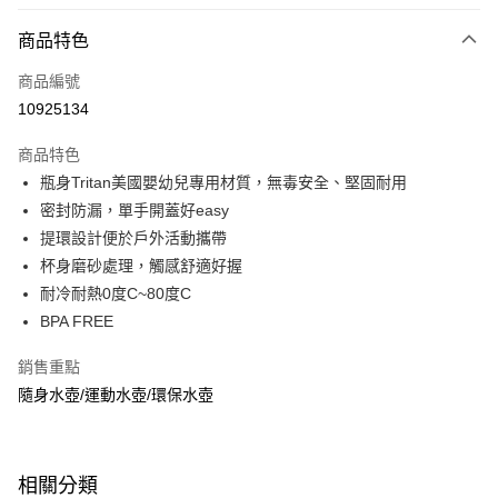
信用卡分期付款
3 期 0 利率 每期
NT$176
21家銀行
商品特色
6 期 0 利率 每期
NT$88
21家銀行
合作金庫商業銀行
第一商業銀行
商品編號
華南商業銀行
彰化商業銀行
合作金庫商業銀行
第一商業銀行
10925134
LINE Pay
上海商業儲蓄銀行
台北富邦商業銀行
華南商業銀行
彰化商業銀行
國泰世華商業銀行
兆豐國際商業銀行
Apple Pay
上海商業儲蓄銀行
台北富邦商業銀行
商品特色
臺灣中小企業銀行
台中商業銀行
國泰世華商業銀行
兆豐國際商業銀行
瓶身Tritan美國嬰幼兒專用材質，無毒安全、堅固耐用
匯豐（台灣）商業銀行
華泰商業銀行
悠遊付
臺灣中小企業銀行
台中商業銀行
密封防漏，單手開蓋好easy
聯邦商業銀行
遠東國際商業銀行
匯豐（台灣）商業銀行
華泰商業銀行
Google Pay
元大商業銀行
永豐商業銀行
提環設計便於戶外活動攜帶
聯邦商業銀行
遠東國際商業銀行
玉山商業銀行
星展（台灣）商業銀行
杯身磨砂處理，觸感舒適好握
元大商業銀行
永豐商業銀行
全盈+PAY
台新國際商業銀行
中國信託商業銀行
玉山商業銀行
星展（台灣）商業銀行
耐冷耐熱0度C~80度C
台灣樂天信用卡公司
台新國際商業銀行
中國信託商業銀行
大哥付你分期
BPA FREE
台灣樂天信用卡公司
相關說明
銷售重點
【大哥付你分期使用說明】
ATM付款
1.本服務由台灣大哥大提供，台灣大哥大用戶可立即使用無須另外申請。
隨身水壺/運動水壺/環保水壺
2.付款方式選擇「大哥付你分期」，訂單成立後會自動跳轉到大哥付的交易
貨到付款
流程，驗證手機門號後，選擇欲分期的期數、繳款截止日，確認付款後即完
成交易。
3.實際核准額度、可分期數及費用金額請依後續交易確認頁面所載為準。
運送方式
相關分類
4.訂單成立30分鐘內，如未前往確認交易或遇審核未通過，訂單將自動取