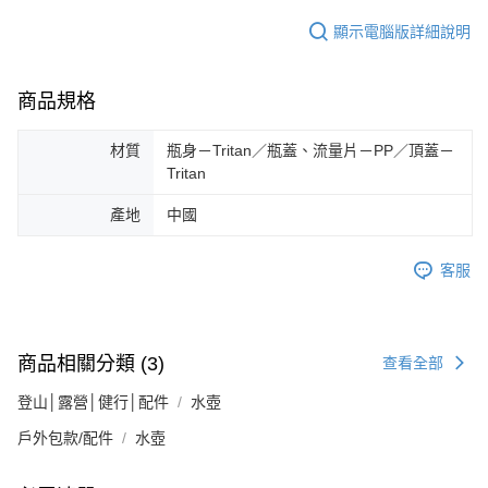
顯示電腦版詳細說明
商品規格
材質
瓶身－Tritan／瓶蓋、流量片－PP／頂蓋－
Tritan
產地
中國
客服
商品相關分類 (3)
查看全部
登山│露營│健行│配件
水壺
戶外包款/配件
水壺