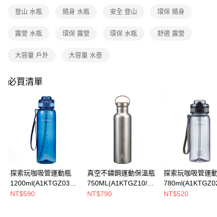
消。如遇「轉專審核」未通過狀況，表示未達大哥付你分期系統評分，恕無
新竹貨運
登山 水瓶
隨身 水瓶
安全 登山
環保 隨身
法說明評估內容。
每筆NT$80，滿NT$790(含以上)免運費
【繳款方式說明】
1.分期款項不併入電信帳單，「大哥付你分期」於每月結算日後寄送繳費提
露營 水瓶
環保 露營
環保 水瓶
舒適 露營
澎湖金門
醒簡訊。
2.透過簡訊連結打開帳單後，可選擇「超商條碼／台灣大直營門市／銀行轉
每筆NT$200
大容量 戶外
大容量 水壺
帳／街口支付／iPASS MONEY」等通路繳費。
付款後門市自取
【注意事項】
必買清單
每筆NT$80，滿NT$790(含以上)免運費
1.本服務係由「台灣大哥大股份有限公司」（以下簡稱本公司）所提供，讓
用戶於交易時，得透過本服務購買商品或服務，並由商店將買賣／分期付款
買賣價金債權讓與本公司後，依約使用本公司帳單繳交帳款。
宅配貨到付款
2.基於同意付款使用「大哥付你分期」之契約關係目的，商店將以您的個人
每筆NT$130，滿NT$2,000(含以上)免運費
資料（包含姓名、電話或地址）提供予台灣大哥大進項蒐集、處理及利用，
由本公司與您本人進行分期帳單所需資料之確認、核對及更正。
3.完整用戶服務條款，請詳閱以下連結：
https://oppay.tw/userRule
探索玩咖吸管運動瓶
真空不鏽鋼運動保溫瓶
探索玩咖吸管運
1200ml(A1KTGZ03寶
750ML(A1KTGZ10/運
780ml(A1KTGZ0
藍/運動水瓶/大容量水
動水壺/真空保溫瓶/不
運動水瓶/吸管水壺
NT$590
NT$790
NT$520
壺/吸管水壺)
鏽鋼保溫瓶)