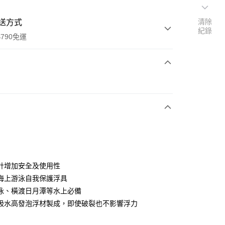
清除
送方式
紀錄
790免運
次付款
期付款
0 利率 每期
NT$583
21家銀行
0 利率 每期
NT$291
21家銀行
庫商業銀行
第一商業銀行
業銀行
彰化商業銀行
庫商業銀行
第一商業銀行
業儲蓄銀行
台北富邦商業銀行
業銀行
彰化商業銀行
華商業銀行
兆豐國際商業銀行
計增加安全及使用性
業儲蓄銀行
台北富邦商業銀行
小企業銀行
台中商業銀行
海上游泳自我保護浮具
華商業銀行
兆豐國際商業銀行
台灣）商業銀行
華泰商業銀行
小企業銀行
台中商業銀行
泳、橫渡日月潭等水上必備
業銀行
遠東國際商業銀行
台灣）商業銀行
華泰商業銀行
吸水高發泡浮材製成，即使破裂也不影響浮力
y
業銀行
永豐商業銀行
業銀行
遠東國際商業銀行
業銀行
星展（台灣）商業銀行
業銀行
永豐商業銀行