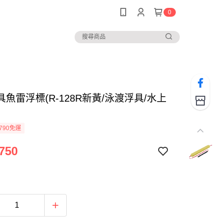
0
魚雷浮標(R-128R新黃/泳渡浮具/水上
790免運
750