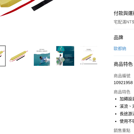
付款與運
宅配滿NT$
付款方式
品牌
信用卡一
歐都納
信用卡分
商品特色
3 期 
商品編號
6 期 
合作金
10921958
華南商
合作金
LINE Pay
上海商
商品特色
華南商
國泰世
加繩設
Apple Pay
上海商
臺灣中
溪流、
國泰世
匯豐（
悠遊付
臺灣中
長途游
聯邦商
匯豐（
使用不
Google Pa
元大商
聯邦商
玉山商
銷售重點
元大商
全盈+PAY