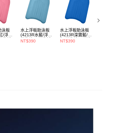
公司與您本人進行分期帳單所需資料之確認、核對及更正。
戶服務條款，請詳閱以下連結：
https://oppay.tw/userRule
助泳板
水上浮板助泳板
水上浮板助泳板
拋繩救生帶(2933-
紅/浮板/
(4213R水藍/浮板/
(4213R深寶藍/浮
1A/水上浮具/水上
游泳輔
游泳練習/游泳輔
板/游泳練習/游泳
救生繩/水上拋繩/
NT$390
NT$390
NT$1,450
具)
輔具)
具浮力不沉
沒/25M)