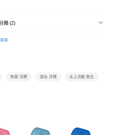
際商業銀行
中國信託商業銀行
業銀行
星展（台灣）商業銀行
天信用卡公司
際商業銀行
中國信託商業銀行
分期
天信用卡公司
類 (2)
你分期使用說明】
由台灣大哥大提供，台灣大哥大用戶可立即使用無須另外申請。
式選擇「大哥付你分期」，訂單成立後會自動跳轉到大哥付的交易
助泳板帶/救生圈/浮水衣
證手機門號後，選擇欲分期的期數、繳款截止日，確認付款後即
客服
2025配件新品
。
准額度、可分期數及費用金額請依後續交易確認頁面所載為準。
立30分鐘內，如未前往確認交易或遇審核未通過，訂單將自動取
「轉專審核」未通過狀況，表示未達大哥付你分期系統評分，恕
0，滿NT$790(含以上)免運費
評估內容。
式說明】
魚雷 浮標
游泳 浮標
水上活動 救生
市自取
項不併入電信帳單，「大哥付你分期」於每月結算日後寄送繳費提
0，滿NT$790(含以上)免運費
訊連結打開帳單後，可選擇「超商條碼／台灣大直營門市／銀行轉
付／iPASS MONEY」等通路繳費。
項】
係由「台灣大哥大股份有限公司」（以下簡稱本公司）所提供，讓
易時，得透過本服務購買商品或服務，並由商店將買賣／分期付
金債權讓與本公司後，依約使用本公司帳單繳交帳款。
意付款使用「大哥付你分期」之契約關係目的，商店將以您的個人
含姓名、電話或地址）提供予台灣大哥大進項蒐集、處理及利