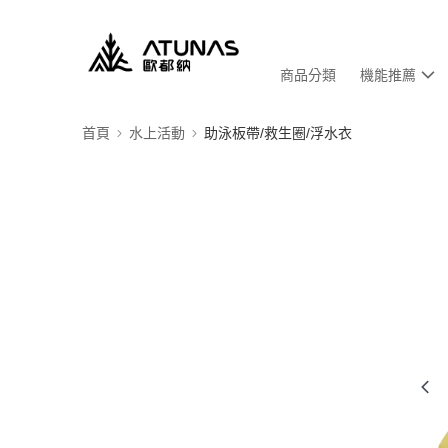
商品分類
機能推薦
首頁
水上活動
助泳板帶/救生圈/浮水衣