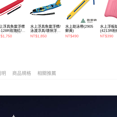
用，由本
3.完整用
上浮具魚雷浮標
水上浮具魚雷浮標/
水上助泳帶(2905
水上浮板
R-128R玫瑰紅/泳
泳渡浮具/環保浮標
鮮黃)
(4213R粉
浮具/水上浮條)
(2938R寶藍/新黃
游泳練習/
$1,750
NT$1,850
NT$490
NT$390
大理紋)
具)
說明
商品規格
相關推薦