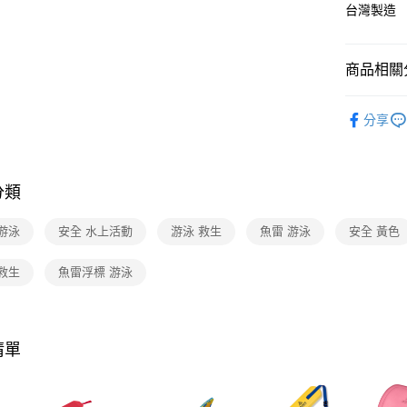
台新國
台灣製造
玉山商
台灣樂
台新國
大哥付你
台灣樂
相關說明
商品相關分
【大哥付
ATM付款
1.本服務
2.付款方
水上活動
流程，驗
分享
新品上市
完成交易
運送方式
3.實際核
4.訂單成
新竹貨運
消。如遇
分類
每筆NT$8
無法說明
【繳款方
游泳
安全 水上活動
游泳 救生
魚雷 游泳
安全 黃色
付款後門
1.分期款
醒簡訊。
每筆NT$8
2.透過簡
救生
魚雷浮標 游泳
帳／街口支
【注意事
1.本服務
清單
用戶於交
款買賣價
2.基於同
資料（包