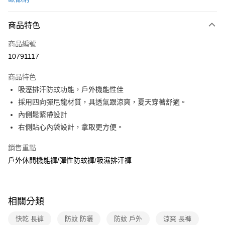
信用卡分期付款
3 期 0 利率 每期
NT$920
21家銀行
商品特色
6 期 0 利率 每期
NT$460
21家銀行
合作金庫商業銀行
第一商業銀行
商品編號
華南商業銀行
彰化商業銀行
合作金庫商業銀行
第一商業銀行
10791117
超商取貨付款
上海商業儲蓄銀行
台北富邦商業銀行
華南商業銀行
彰化商業銀行
國泰世華商業銀行
兆豐國際商業銀行
LINE Pay
上海商業儲蓄銀行
台北富邦商業銀行
商品特色
臺灣中小企業銀行
台中商業銀行
國泰世華商業銀行
兆豐國際商業銀行
吸溼排汗防蚊功能，戶外機能性佳
匯豐（台灣）商業銀行
華泰商業銀行
Apple Pay
臺灣中小企業銀行
台中商業銀行
採用四向彈尼龍材質，具透氣跟涼爽，夏天穿著舒適。
聯邦商業銀行
遠東國際商業銀行
匯豐（台灣）商業銀行
華泰商業銀行
悠遊付
元大商業銀行
永豐商業銀行
內側鬆緊帶設計
聯邦商業銀行
遠東國際商業銀行
玉山商業銀行
星展（台灣）商業銀行
右側貼心內袋設計，拿取更方便。
元大商業銀行
永豐商業銀行
Google Pay
台新國際商業銀行
中國信託商業銀行
玉山商業銀行
星展（台灣）商業銀行
台灣樂天信用卡公司
銷售重點
台新國際商業銀行
中國信託商業銀行
全盈+PAY
台灣樂天信用卡公司
戶外休閒機能褲/彈性防蚊褲/吸濕排汗褲
大哥付你分期
相關說明
【大哥付你分期使用說明】
ATM付款
相關分類
1.本服務由台灣大哥大提供，台灣大哥大用戶可立即使用無須另外申請。
2.付款方式選擇「大哥付你分期」，訂單成立後會自動跳轉到大哥付的交易
貨到付款
快乾 長褲
防蚊 防曬
防蚊 戶外
涼爽 長褲
流程，驗證手機門號後，選擇欲分期的期數、繳款截止日，確認付款後即完