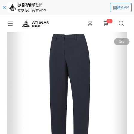
歐都納購物網
開啟APP
立刻使用官方APP
0
1
/
5