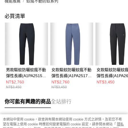
機能推薦
蚊瘋不動防蚊系列
必買清單
男款驅蚊防曬蚊瘋不動
女款驅蚊防曬蚊瘋不動
女款驅蚊防曬蚊
彈性長褲(A1PA2515M
彈性長褲(A1PA2517W
彈性長褲(A1PA26
黑/機能長褲/防蚊褲)
紫灰/機能長褲/防蚊褲)
黑/機能長褲/防蚊
NT$2,760
NT$2,760
NT$3,450
NT$3,450
NT$3,450
性長褲)
你可能有興趣的商品
全站排行
本網站中使用 cookie，欲查詢有關本網站使用 cookie 方式之詳情，及若您不希
熱門標籤
望在電腦上使用 cookie 時應如何變更電腦的 cookie 設定，請參閱本網站「
隱私