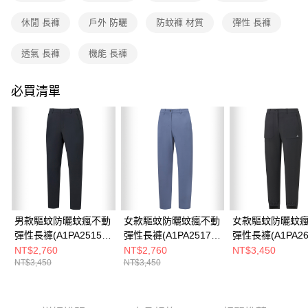
成交易。
3.實際核准額度、可分期數及費用金額請依後續交易確認頁面所載為準。
休閒 長褲
戶外 防曬
防蚊褲 材質
彈性 長褲
運送方式
4.訂單成立30分鐘內，如未前往確認交易或遇審核未通過，訂單將自動取
消。如遇「轉專審核」未通過狀況，表示未達大哥付你分期系統評分，恕無
全家取貨付款
透氣 長褲
機能 長褲
法說明評估內容。
每筆NT$80，滿NT$790(含以上)免運費
【繳款方式說明】
1.分期款項不併入電信帳單，「大哥付你分期」於每月結算日後寄送繳費提
必買清單
付款後全家取貨
醒簡訊。
2.透過簡訊連結打開帳單後，可選擇「超商條碼／台灣大直營門市／銀行轉
每筆NT$80，滿NT$790(含以上)免運費
帳／街口支付／iPASS MONEY」等通路繳費。
萊爾富取貨付款
【注意事項】
每筆NT$80，滿NT$790(含以上)免運費
1.本服務係由「台灣大哥大股份有限公司」（以下簡稱本公司）所提供，讓
用戶於交易時，得透過本服務購買商品或服務，並由商店將買賣／分期付款
買賣價金債權讓與本公司後，依約使用本公司帳單繳交帳款。
付款後萊爾富取貨
2.基於同意付款使用「大哥付你分期」之契約關係目的，商店將以您的個人
每筆NT$80，滿NT$790(含以上)免運費
資料（包含姓名、電話或地址）提供予台灣大哥大進項蒐集、處理及利用，
由本公司與您本人進行分期帳單所需資料之確認、核對及更正。
男款驅蚊防曬蚊瘋不動
女款驅蚊防曬蚊瘋不動
女款驅蚊防曬蚊
7-11取貨付款
3.完整用戶服務條款，請詳閱以下連結：
https://oppay.tw/userRule
彈性長褲(A1PA2515M
彈性長褲(A1PA2517W
彈性長褲(A1PA26
每筆NT$80，滿NT$790(含以上)免運費
黑/機能長褲/防蚊褲)
紫灰/機能長褲/防蚊褲)
黑/機能長褲/防蚊
NT$2,760
NT$2,760
NT$3,450
NT$3,450
NT$3,450
性長褲)
付款後7-11取貨
每筆NT$80，滿NT$790(含以上)免運費