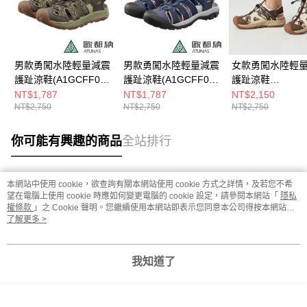
男款勇闖水陸輕量減震
男款勇闖水陸輕量減震
女款勇闖水陸輕
護趾涼鞋(A1GCFF04
護趾涼鞋(A1GCFF02
護趾涼鞋
橄綠/護趾/朔溪涼鞋/快
深藍/透氣/護趾/朔溪涼
(A1GCGZ03N奶
NT$1,787
NT$1,787
NT$2,150
NT$2,750
NT$2,750
NT$2,750
乾/機能涼鞋/厚底減震)
鞋/快乾/機能涼鞋)
趾/朔溪涼鞋/快乾
涼鞋/厚底減震)
你可能有興趣的商品
全站排行
本網站中使用 cookie，欲查詢有關本網站使用 cookie 方式之詳情，及若您不希
熱門標籤
望在電腦上使用 cookie 時應如何變更電腦的 cookie 設定，請參閱本網站「
隱私
權條款
」之 Cookie 聲明。您繼續使用本網站即表示您同意本公司得按本網站使
用條款之 Cookie 聲明使用 cookie。
了解更多 >
我知道了