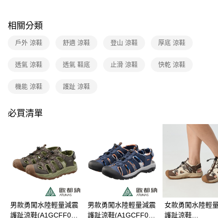
4.訂單成立30分鐘內，如未前往確認交易或遇審核未通過，訂單將自動取
消。如遇「轉專審核」未通過狀況，表示未達大哥付你分期系統評分，恕無
新竹貨運
法說明評估內容。
相關分類
每筆NT$80，滿NT$790(含以上)免運費
【繳款方式說明】
1.分期款項不併入電信帳單，「大哥付你分期」於每月結算日後寄送繳費提
戶外 涼鞋
舒適 涼鞋
登山 涼鞋
厚底 涼鞋
付款後門市自取
醒簡訊。
2.透過簡訊連結打開帳單後，可選擇「超商條碼／台灣大直營門市／銀行轉
每筆NT$80，滿NT$790(含以上)免運費
帳／街口支付／iPASS MONEY」等通路繳費。
透氣 涼鞋
透氣 鞋底
止滑 涼鞋
快乾 涼鞋
宅配貨到付款
【注意事項】
機能 涼鞋
護趾 涼鞋
每筆NT$130，滿NT$2,000(含以上)免運費
1.本服務係由「台灣大哥大股份有限公司」（以下簡稱本公司）所提供，讓
用戶於交易時，得透過本服務購買商品或服務，並由商店將買賣／分期付款
買賣價金債權讓與本公司後，依約使用本公司帳單繳交帳款。
必買清單
2.基於同意付款使用「大哥付你分期」之契約關係目的，商店將以您的個人
資料（包含姓名、電話或地址）提供予台灣大哥大進項蒐集、處理及利用，
由本公司與您本人進行分期帳單所需資料之確認、核對及更正。
3.完整用戶服務條款，請詳閱以下連結：
https://oppay.tw/userRule
男款勇闖水陸輕量減震
男款勇闖水陸輕量減震
女款勇闖水陸輕
護趾涼鞋(A1GCFF04
護趾涼鞋(A1GCFF02
護趾涼鞋