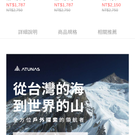
橄綠/護趾/朔溪涼鞋/快
深藍/透氣/護趾/朔溪涼
(A1GCGZ03N奶
NT$1,787
NT$1,787
NT$2,150
NT$2,750
NT$2,750
NT$2,750
乾/機能涼鞋/厚底減震)
鞋/快乾/機能涼鞋)
趾/朔溪涼鞋/快乾
涼鞋/厚底減震)
詳細說明
商品規格
相關推薦