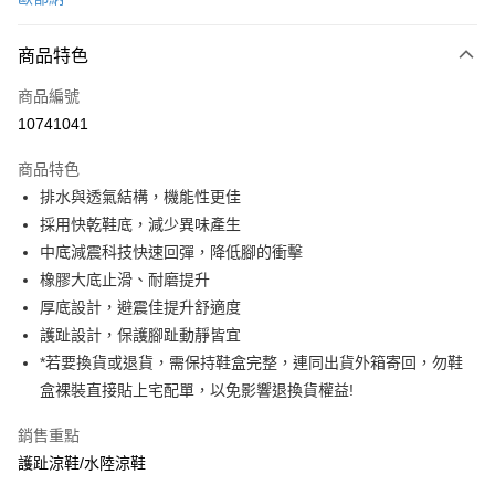
信用卡分期付款
3 期 0 利率 每期
NT$716
21家銀行
商品特色
6 期 0 利率 每期
NT$358
21家銀行
合作金庫商業銀行
第一商業銀行
商品編號
華南商業銀行
彰化商業銀行
合作金庫商業銀行
第一商業銀行
10741041
LINE Pay
上海商業儲蓄銀行
台北富邦商業銀行
華南商業銀行
彰化商業銀行
國泰世華商業銀行
兆豐國際商業銀行
Apple Pay
上海商業儲蓄銀行
台北富邦商業銀行
商品特色
臺灣中小企業銀行
台中商業銀行
國泰世華商業銀行
兆豐國際商業銀行
排水與透氣結構，機能性更佳
匯豐（台灣）商業銀行
華泰商業銀行
悠遊付
臺灣中小企業銀行
台中商業銀行
採用快乾鞋底，減少異味產生
聯邦商業銀行
遠東國際商業銀行
匯豐（台灣）商業銀行
華泰商業銀行
Google Pay
元大商業銀行
永豐商業銀行
中底減震科技快速回彈，降低腳的衝擊
聯邦商業銀行
遠東國際商業銀行
玉山商業銀行
星展（台灣）商業銀行
橡膠大底止滑、耐磨提升
元大商業銀行
永豐商業銀行
全盈+PAY
台新國際商業銀行
中國信託商業銀行
玉山商業銀行
星展（台灣）商業銀行
厚底設計，避震佳提升舒適度
台灣樂天信用卡公司
台新國際商業銀行
中國信託商業銀行
大哥付你分期
護趾設計，保護腳趾動靜皆宜
台灣樂天信用卡公司
相關說明
*若要換貨或退貨，需保持鞋盒完整，連同出貨外箱寄回，勿鞋
【大哥付你分期使用說明】
盒裸裝直接貼上宅配單，以免影響退換貨權益!
ATM付款
1.本服務由台灣大哥大提供，台灣大哥大用戶可立即使用無須另外申請。
2.付款方式選擇「大哥付你分期」，訂單成立後會自動跳轉到大哥付的交易
銷售重點
貨到付款
流程，驗證手機門號後，選擇欲分期的期數、繳款截止日，確認付款後即完
成交易。
護趾涼鞋/水陸涼鞋
3.實際核准額度、可分期數及費用金額請依後續交易確認頁面所載為準。
運送方式