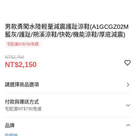
男款勇闖水陸輕量減震護趾涼鞋(A1GCGZ02M
藍灰/護趾/朔溪涼鞋/快乾/機能涼鞋/厚底減震)
宅配滿NT$790免運
NT$2,750
NT$2,150
請選擇商品選項
付款與運送方式
宅配滿NT$790免運
付款方式
品牌
信用卡一次付款
歐都納