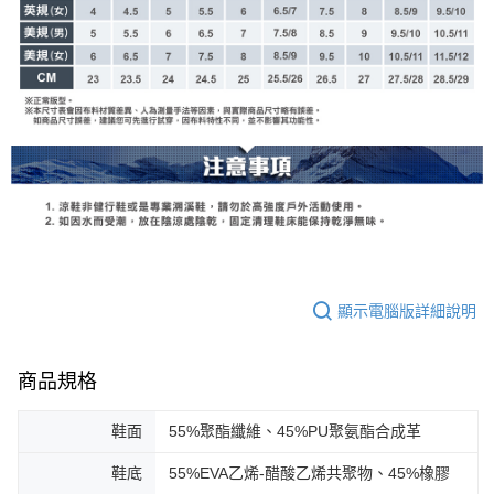
顯示電腦版詳細說明
商品規格
鞋面
55%聚酯纖維、45%PU聚氨酯合成革
鞋底
55%EVA乙烯-醋酸乙烯共聚物、45%橡膠