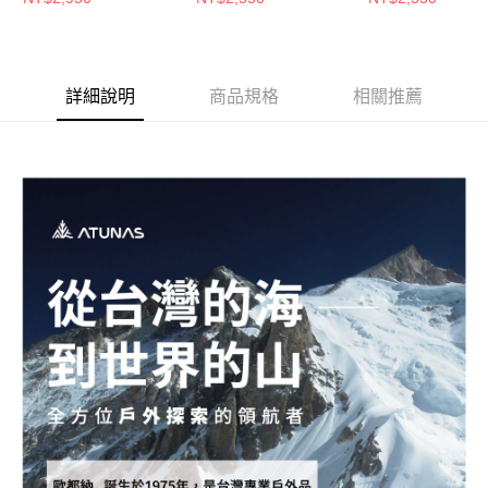
新竹貨運
(A1PSGZ01M原力藍/
(A1PS2502M霧綠/抗
(A1PS2501M藍/
抗臭/透氣/銀離子)
臭/透氣/銀離子)
透氣/銀離子)
每筆NT$80，滿NT$790(含以上)免運費
澎湖金門
詳細說明
商品規格
相關推薦
每筆NT$200
付款後門市自取
每筆NT$80，滿NT$790(含以上)免運費
宅配貨到付款
每筆NT$130，滿NT$2,000(含以上)免運費