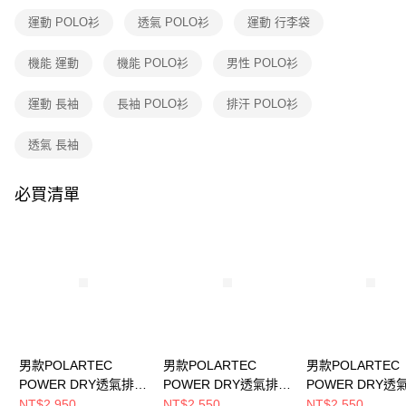
流程，驗證手機門號後，選擇欲分期的期數、繳款截止日，確認付款後即完
成交易。
運動 POLO衫
透氣 POLO衫
運動 行李袋
3.實際核准額度、可分期數及費用金額請依後續交易確認頁面所載為準。
運送方式
4.訂單成立30分鐘內，如未前往確認交易或遇審核未通過，訂單將自動取
機能 運動
機能 POLO衫
男性 POLO衫
消。如遇「轉專審核」未通過狀況，表示未達大哥付你分期系統評分，恕無
全家取貨付款
法說明評估內容。
每筆NT$80，滿NT$790(含以上)免運費
【繳款方式說明】
運動 長袖
長袖 POLO衫
排汗 POLO衫
1.分期款項不併入電信帳單，「大哥付你分期」於每月結算日後寄送繳費提
付款後全家取貨
醒簡訊。
透氣 長袖
2.透過簡訊連結打開帳單後，可選擇「超商條碼／台灣大直營門市／銀行轉
每筆NT$80，滿NT$790(含以上)免運費
帳／街口支付／iPASS MONEY」等通路繳費。
萊爾富取貨付款
必買清單
【注意事項】
每筆NT$80，滿NT$790(含以上)免運費
1.本服務係由「台灣大哥大股份有限公司」（以下簡稱本公司）所提供，讓
用戶於交易時，得透過本服務購買商品或服務，並由商店將買賣／分期付款
買賣價金債權讓與本公司後，依約使用本公司帳單繳交帳款。
付款後萊爾富取貨
2.基於同意付款使用「大哥付你分期」之契約關係目的，商店將以您的個人
每筆NT$80，滿NT$790(含以上)免運費
資料（包含姓名、電話或地址）提供予台灣大哥大進項蒐集、處理及利用，
由本公司與您本人進行分期帳單所需資料之確認、核對及更正。
7-11取貨付款
3.完整用戶服務條款，請詳閱以下連結：
https://oppay.tw/userRule
每筆NT$80，滿NT$790(含以上)免運費
付款後7-11取貨
男款POLARTEC
男款POLARTEC
男款POLARTEC
POWER DRY透氣排汗
POWER DRY透氣排汗
POWER DRY透
每筆NT$80，滿NT$790(含以上)免運費
長袖POLO衫
短袖POLO衫
短袖POLO衫
NT$2,950
NT$2,550
NT$2,550