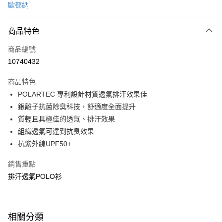
歐都納
信用卡分期付款
3 期 0 利率 每期
NT$983
21家銀行
商品特色
6 期 0 利率 每期
NT$491
21家銀行
合作金庫商業銀行
第一商業銀行
商品編號
華南商業銀行
彰化商業銀行
合作金庫商業銀行
第一商業銀行
10740432
超商取貨付款
上海商業儲蓄銀行
台北富邦商業銀行
華南商業銀行
彰化商業銀行
國泰世華商業銀行
兆豐國際商業銀行
LINE Pay
上海商業儲蓄銀行
台北富邦商業銀行
商品特色
臺灣中小企業銀行
台中商業銀行
國泰世華商業銀行
兆豐國際商業銀行
POLARTEC 專利設計材質透氣排汗效果佳
匯豐（台灣）商業銀行
華泰商業銀行
Apple Pay
臺灣中小企業銀行
台中商業銀行
銀離子抗菌除臭科技，舒適度全面提升
聯邦商業銀行
遠東國際商業銀行
匯豐（台灣）商業銀行
華泰商業銀行
悠遊付
元大商業銀行
永豐商業銀行
質輕且具極佳的透氣、排汗效果
聯邦商業銀行
遠東國際商業銀行
玉山商業銀行
星展（台灣）商業銀行
組織透氣可達到抗臭效果
元大商業銀行
永豐商業銀行
Google Pay
台新國際商業銀行
中國信託商業銀行
玉山商業銀行
星展（台灣）商業銀行
抗紫外線UPF50+
台灣樂天信用卡公司
台新國際商業銀行
中國信託商業銀行
全盈+PAY
台灣樂天信用卡公司
銷售重點
大哥付你分期
排汗透氣POLO衫
相關說明
【大哥付你分期使用說明】
ATM付款
1.本服務由台灣大哥大提供，台灣大哥大用戶可立即使用無須另外申請。
2.付款方式選擇「大哥付你分期」，訂單成立後會自動跳轉到大哥付的交易
相關分類
貨到付款