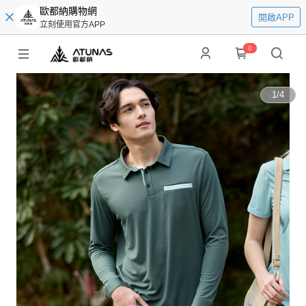
歐都納購物網
開啟APP
立刻使用官方APP
0
1
/
4