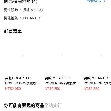
商品相關分類 (4)
查看全部
男性服飾
長袖POLO衫
機能推薦
POLARTEC
必買清單
男款POLARTEC
男款POLARTEC
男款POLARTEC
POWER DRY透氣排汗
POWER DRY透氣排汗
POWER DRY透
長袖POLO衫
短袖POLO衫
短袖POLO衫
NT$2,950
NT$2,550
NT$2,550
(A1PSGZ01M原力藍/
(A1PS2502M霧綠/抗
(A1PS2501M藍/
抗臭/透氣/銀離子)
臭/透氣/銀離子)
透氣/銀離子)
你可能有興趣的商品
全站排行