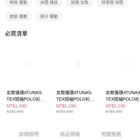
成交易。
時尚 運動
休閒 條紋
舒適 女款
好穿搭 休閒
3.實際核准額度、可分期數及費用金額請依後續交易確認頁面所載為準。
運送方式
4.訂單成立30分鐘內，如未前往確認交易或遇審核未通過，訂單將自動取
透氣 運動
排汗 運動
消。如遇「轉專審核」未通過狀況，表示未達大哥付你分期系統評分，恕無
全家取貨付款
法說明評估內容。
每筆NT$80，滿NT$790(含以上)免運費
【繳款方式說明】
必買清單
1.分期款項不併入電信帳單，「大哥付你分期」於每月結算日後寄送繳費提
付款後全家取貨
醒簡訊。
2.透過簡訊連結打開帳單後，可選擇「超商條碼／台灣大直營門市／銀行轉
每筆NT$80，滿NT$790(含以上)免運費
帳／街口支付／iPASS MONEY」等通路繳費。
萊爾富取貨付款
【注意事項】
每筆NT$80，滿NT$790(含以上)免運費
1.本服務係由「台灣大哥大股份有限公司」（以下簡稱本公司）所提供，讓
用戶於交易時，得透過本服務購買商品或服務，並由商店將買賣／分期付款
買賣價金債權讓與本公司後，依約使用本公司帳單繳交帳款。
付款後萊爾富取貨
2.基於同意付款使用「大哥付你分期」之契約關係目的，商店將以您的個人
每筆NT$80，滿NT$790(含以上)免運費
資料（包含姓名、電話或地址）提供予台灣大哥大進項蒐集、處理及利用，
女款循環ATUNAS-
女款循環ATUNAS-
女款循環ATUNAS
由本公司與您本人進行分期帳單所需資料之確認、核對及更正。
TEX短袖POLO衫
TEX短袖POLO衫
TEX短袖POLO衫
7-11取貨付款
3.完整用戶服務條款，請詳閱以下連結：
https://oppay.tw/userRule
(A2PS2536WC霧粉/快
(A2PS2535WC靛藍/快
(A2PS2535WC
NT$1,190
NT$1,190
NT$1,190
每筆NT$80，滿NT$790(含以上)免運費
NT$1,490
NT$1,490
NT$1,490
乾排汗/抗紫外線)
乾排汗/抗紫外線)
乾排汗/抗紫外線)
付款後7-11取貨
每筆NT$80，滿NT$790(含以上)免運費
詳細說明
商品規格
相關推薦