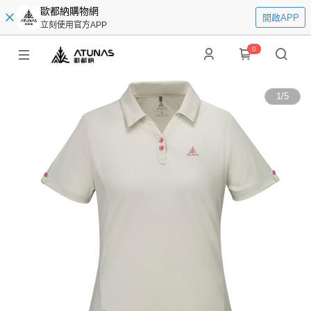
歐都納購物網
開啟APP
立刻使用官方APP
0
1
/
5