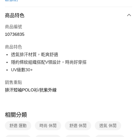
信用卡分期付款
3 期 0 利率 每期
NT$396
21家銀行
商品特色
6 期 0 利率 每期
NT$198
21家銀行
合作金庫商業銀行
第一商業銀行
商品編號
華南商業銀行
彰化商業銀行
合作金庫商業銀行
第一商業銀行
10736835
超商取貨付款
上海商業儲蓄銀行
台北富邦商業銀行
華南商業銀行
彰化商業銀行
國泰世華商業銀行
兆豐國際商業銀行
LINE Pay
上海商業儲蓄銀行
台北富邦商業銀行
商品特色
臺灣中小企業銀行
台中商業銀行
國泰世華商業銀行
兆豐國際商業銀行
透氣排汗材質，乾爽舒適
匯豐（台灣）商業銀行
華泰商業銀行
Apple Pay
臺灣中小企業銀行
台中商業銀行
隱約條紋組織搭配V領設計，時尚好穿搭
聯邦商業銀行
遠東國際商業銀行
匯豐（台灣）商業銀行
華泰商業銀行
悠遊付
元大商業銀行
永豐商業銀行
UV級數30+
聯邦商業銀行
遠東國際商業銀行
玉山商業銀行
星展（台灣）商業銀行
元大商業銀行
永豐商業銀行
Google Pay
台新國際商業銀行
中國信託商業銀行
銷售重點
玉山商業銀行
星展（台灣）商業銀行
台灣樂天信用卡公司
排汗短袖POLO衫/抗紫外線
台新國際商業銀行
中國信託商業銀行
全盈+PAY
台灣樂天信用卡公司
大哥付你分期
相關說明
相關分類
【大哥付你分期使用說明】
ATM付款
1.本服務由台灣大哥大提供，台灣大哥大用戶可立即使用無須另外申請。
舒適 運動
時尚 休閒
舒適 休閒
透氣 休閒
2.付款方式選擇「大哥付你分期」，訂單成立後會自動跳轉到大哥付的交易
貨到付款
流程，驗證手機門號後，選擇欲分期的期數、繳款截止日，確認付款後即完