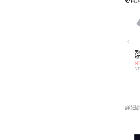
必買
男
短
PO
NT
M
NT
汗
詳細