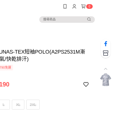
0
UNAS-TEX短袖POLO(A2PS2531M漸
氣/快乾排汗)
790免運
190
L
XL
2XL