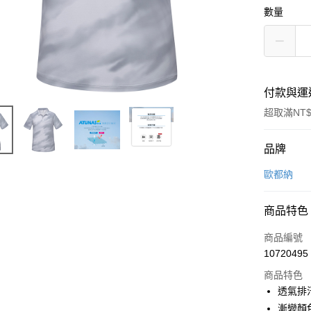
數量
付款與運
超取滿NT$
付款方式
品牌
信用卡一
歐都納
信用卡分
商品特色
3 期 
商品編號
6 期 
合作金
10720495
華南商
合作金
超商取貨
上海商
商品特色
華南商
國泰世
透氣排
LINE Pay
上海商
臺灣中
漸變顏
國泰世