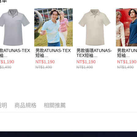
清單
每筆NT$8
【注意事
萊爾富取
1.本服務
用戶於交
每筆NT$8
款買賣價
2.基於同
付款後萊
資料（包
每筆NT$8
用，由本
3.完整用
7-11取貨
款ATUNAS-TEX
男款ATUNAS-TEX
男款循環ATUNAS-
男款ATUN
袖
短袖
TEX短袖
短袖
每筆NT$8
LO(A2PS2533
POLO(A2PS2531
POLO(A2PS2532
POLO(A2
$1,190
NT$1,190
NT$1,190
NT$1,190
灰/透氣/快乾排
M漸層藍/透氣/快
MC灰米/透氣/快乾
M靛藍/透
$1,490
NT$1,490
NT$1,490
NT$1,490
付款後7-1
)
乾排汗)
排汗)
排汗)
每筆NT$8
新竹貨運
每筆NT$8
說明
商品規格
相關推薦
澎湖金門
每筆NT$2
付款後門