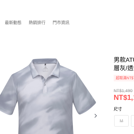
最新動態
熱銷排行
門市資訊
男款AT
層灰/透
超取滿NT$
NT$1,490
NT$1,
尺寸
M