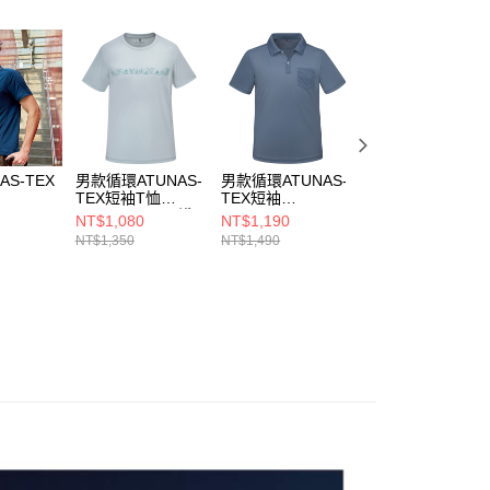
0，滿NT$790(含以上)免運費
項】
貨付款
係由「台灣大哥大股份有限公司」（以下簡稱本公司）所提供，讓
易時，得透過本服務購買商品或服務，並由商店將買賣／分期付
0，滿NT$790(含以上)免運費
金債權讓與本公司後，依約使用本公司帳單繳交帳款。
意付款使用「大哥付你分期」之契約關係目的，商店將以您的個人
爾富取貨
含姓名、電話或地址）提供予台灣大哥大進項蒐集、處理及利
0，滿NT$790(含以上)免運費
公司與您本人進行分期帳單所需資料之確認、核對及更正。
戶服務條款，請詳閱以下連結：
https://oppay.tw/userRule
付款
AS-TEX
男款循環ATUNAS-
男款循環ATUNAS-
男款循環ATUNAS
TEX短袖T恤
TEX短袖
TEX短袖T恤
0，滿NT$790(含以上)免運費
PS2533
(A2TS2530MC淺
POLO(A2PS2532
(A2TS2529MC灰
NT$1,080
NT$1,190
NT$1,080
氣/快乾
灰/透氣/快乾排汗)
MC靛藍/透氣/快乾
綠/透氣/快乾排汗)
NT$1,350
NT$1,490
NT$1,350
1取貨
排汗)
0，滿NT$790(含以上)免運費
0，滿NT$790(含以上)免運費
00
市自取