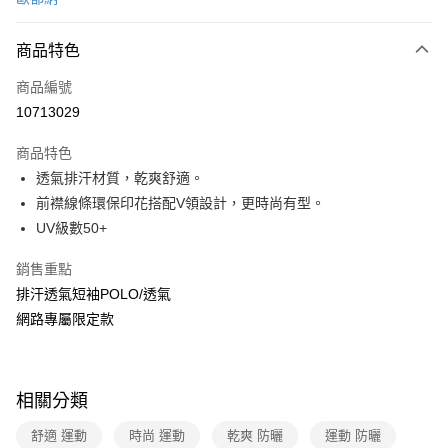
信用卡分期付款
3 期 0 利率 每期
NT$330
21家銀行
商品特色
6 期 0 利率 每期
NT$165
21家銀行
合作金庫商業銀行
第一商業銀行
商品編號
華南商業銀行
彰化商業銀行
合作金庫商業銀行
第一商業銀行
10713029
超商取貨付款
上海商業儲蓄銀行
台北富邦商業銀行
華南商業銀行
彰化商業銀行
國泰世華商業銀行
兆豐國際商業銀行
LINE Pay
上海商業儲蓄銀行
台北富邦商業銀行
商品特色
臺灣中小企業銀行
台中商業銀行
國泰世華商業銀行
兆豐國際商業銀行
透氣排汗材質，乾爽舒適。
匯豐（台灣）商業銀行
華泰商業銀行
Apple Pay
臺灣中小企業銀行
台中商業銀行
前襟線條環保印花搭配V領設計，更時尚有型。
聯邦商業銀行
遠東國際商業銀行
匯豐（台灣）商業銀行
華泰商業銀行
悠遊付
元大商業銀行
永豐商業銀行
UV級數50+
聯邦商業銀行
遠東國際商業銀行
玉山商業銀行
星展（台灣）商業銀行
元大商業銀行
永豐商業銀行
Google Pay
台新國際商業銀行
中國信託商業銀行
銷售重點
玉山商業銀行
星展（台灣）商業銀行
台灣樂天信用卡公司
排汗透氣短袖POLO/透氣
台新國際商業銀行
中國信託商業銀行
全盈+PAY
台灣樂天信用卡公司
網路專屬限定款
大哥付你分期
相關說明
【大哥付你分期使用說明】
ATM付款
相關分類
1.本服務由台灣大哥大提供，台灣大哥大用戶可立即使用無須另外申請。
2.付款方式選擇「大哥付你分期」，訂單成立後會自動跳轉到大哥付的交易
貨到付款
舒適 運動
時尚 運動
乾爽 防曬
運動 防曬
流程，驗證手機門號後，選擇欲分期的期數、繳款截止日，確認付款後即完