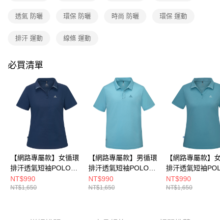
成交易。
3.實際核准額度、可分期數及費用金額請依後續交易確認頁面所載為準。
透氣 防曬
環保 防曬
時尚 防曬
環保 運動
運送方式
4.訂單成立30分鐘內，如未前往確認交易或遇審核未通過，訂單將自動取
消。如遇「轉專審核」未通過狀況，表示未達大哥付你分期系統評分，恕無
全家取貨付款
排汗 運動
線條 運動
法說明評估內容。
每筆NT$80，滿NT$790(含以上)免運費
【繳款方式說明】
1.分期款項不併入電信帳單，「大哥付你分期」於每月結算日後寄送繳費提
必買清單
付款後全家取貨
醒簡訊。
2.透過簡訊連結打開帳單後，可選擇「超商條碼／台灣大直營門市／銀行轉
每筆NT$80，滿NT$790(含以上)免運費
帳／街口支付／iPASS MONEY」等通路繳費。
萊爾富取貨付款
【注意事項】
每筆NT$80，滿NT$790(含以上)免運費
1.本服務係由「台灣大哥大股份有限公司」（以下簡稱本公司）所提供，讓
用戶於交易時，得透過本服務購買商品或服務，並由商店將買賣／分期付款
買賣價金債權讓與本公司後，依約使用本公司帳單繳交帳款。
付款後萊爾富取貨
2.基於同意付款使用「大哥付你分期」之契約關係目的，商店將以您的個人
每筆NT$80，滿NT$790(含以上)免運費
資料（包含姓名、電話或地址）提供予台灣大哥大進項蒐集、處理及利用，
由本公司與您本人進行分期帳單所需資料之確認、核對及更正。
【網路專屬款】女循環
【網路專屬款】男循環
【網路專屬款】
7-11取貨付款
3.完整用戶服務條款，請詳閱以下連結：
https://oppay.tw/userRule
排汗透氣短袖POLO衫
排汗透氣短袖POLO衫
排汗透氣短袖PO
每筆NT$80，滿NT$790(含以上)免運費
(A8PS2530WC深藍/吸
(A8PS2529MC湖綠/吸
(A8PS2530WC
NT$990
NT$990
NT$990
NT$1,650
NT$1,650
NT$1,650
溼排汗/快乾)
溼排汗/快乾)
溼排汗/快乾)
付款後7-11取貨
每筆NT$80，滿NT$790(含以上)免運費