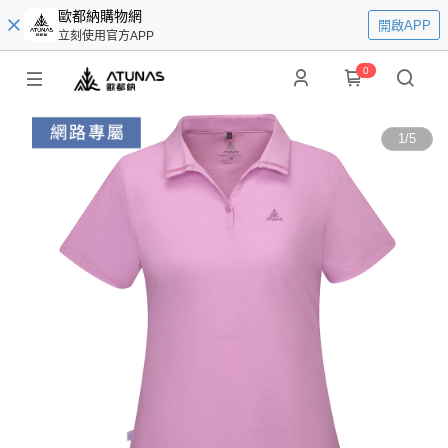
歐都納購物網
開啟APP
立刻使用官方APP
0
1
/
5