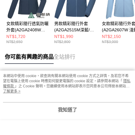
女款精彩隨行透氣防曬
男款精彩隨行外套
女款精彩隨行外
外套(A2GA2408W深
(A2GA2515M深藍/防
(A2GA2607W 淺
藍/防曬/輕量/透氣/休
曬外套/輕量)
曬外套/輕量)
NT$1,720
NT$1,990
NT$2,150
NT$2,650
NT$2,800
NT$3,000
閒)
你可能有興趣的商品
全站排行
本網站中使用 cookie，欲查詢有關本網站使用 cookie 方式之詳情，及若您不希
熱門標籤
望在電腦上使用 cookie 時應如何變更電腦的 cookie 設定，請參閱本網站「
隱私
權條款
」之 Cookie 聲明。您繼續使用本網站即表示您同意本公司得按本網站使
用條款之 Cookie 聲明使用 cookie。
了解更多 >
我知道了