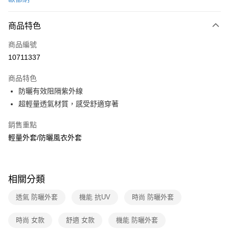
信用卡分期付款
3 期 0 利率 每期
NT$663
21家銀行
商品特色
6 期 0 利率 每期
NT$331
21家銀行
合作金庫商業銀行
第一商業銀行
商品編號
華南商業銀行
彰化商業銀行
合作金庫商業銀行
第一商業銀行
10711337
超商取貨付款
上海商業儲蓄銀行
台北富邦商業銀行
華南商業銀行
彰化商業銀行
國泰世華商業銀行
兆豐國際商業銀行
LINE Pay
上海商業儲蓄銀行
台北富邦商業銀行
商品特色
臺灣中小企業銀行
台中商業銀行
國泰世華商業銀行
兆豐國際商業銀行
防曬有效阻隔紫外線
匯豐（台灣）商業銀行
華泰商業銀行
Apple Pay
臺灣中小企業銀行
台中商業銀行
超輕量透氣材質，感受舒適穿著
聯邦商業銀行
遠東國際商業銀行
匯豐（台灣）商業銀行
華泰商業銀行
悠遊付
元大商業銀行
永豐商業銀行
聯邦商業銀行
遠東國際商業銀行
銷售重點
玉山商業銀行
星展（台灣）商業銀行
元大商業銀行
永豐商業銀行
Google Pay
台新國際商業銀行
中國信託商業銀行
輕量外套/防曬風衣外套
玉山商業銀行
星展（台灣）商業銀行
台灣樂天信用卡公司
台新國際商業銀行
中國信託商業銀行
全盈+PAY
台灣樂天信用卡公司
大哥付你分期
相關分類
相關說明
【大哥付你分期使用說明】
透氣 防曬外套
機能 抗UV
時尚 防曬外套
ATM付款
1.本服務由台灣大哥大提供，台灣大哥大用戶可立即使用無須另外申請。
2.付款方式選擇「大哥付你分期」，訂單成立後會自動跳轉到大哥付的交易
時尚 女款
舒適 女款
機能 防曬外套
貨到付款
流程，驗證手機門號後，選擇欲分期的期數、繳款截止日，確認付款後即完