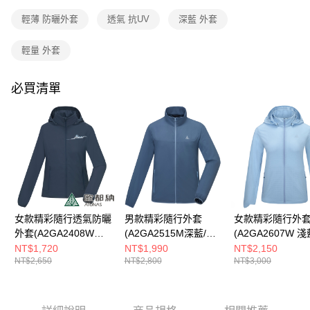
成交易。
3.實際核准額度、可分期數及費用金額請依後續交易確認頁面所載為準。
輕薄 防曬外套
透氣 抗UV
深藍 外套
運送方式
4.訂單成立30分鐘內，如未前往確認交易或遇審核未通過，訂單將自動取
消。如遇「轉專審核」未通過狀況，表示未達大哥付你分期系統評分，恕無
全家取貨付款
輕量 外套
法說明評估內容。
每筆NT$80，滿NT$790(含以上)免運費
【繳款方式說明】
1.分期款項不併入電信帳單，「大哥付你分期」於每月結算日後寄送繳費提
必買清單
付款後全家取貨
醒簡訊。
2.透過簡訊連結打開帳單後，可選擇「超商條碼／台灣大直營門市／銀行轉
每筆NT$80，滿NT$790(含以上)免運費
帳／街口支付／iPASS MONEY」等通路繳費。
萊爾富取貨付款
【注意事項】
每筆NT$80，滿NT$790(含以上)免運費
1.本服務係由「台灣大哥大股份有限公司」（以下簡稱本公司）所提供，讓
用戶於交易時，得透過本服務購買商品或服務，並由商店將買賣／分期付款
買賣價金債權讓與本公司後，依約使用本公司帳單繳交帳款。
付款後萊爾富取貨
2.基於同意付款使用「大哥付你分期」之契約關係目的，商店將以您的個人
每筆NT$80，滿NT$790(含以上)免運費
資料（包含姓名、電話或地址）提供予台灣大哥大進項蒐集、處理及利用，
由本公司與您本人進行分期帳單所需資料之確認、核對及更正。
女款精彩隨行透氣防曬
男款精彩隨行外套
女款精彩隨行外
7-11取貨付款
3.完整用戶服務條款，請詳閱以下連結：
https://oppay.tw/userRule
外套(A2GA2408W深
(A2GA2515M深藍/防
(A2GA2607W 淺
每筆NT$80，滿NT$790(含以上)免運費
藍/防曬/輕量/透氣/休
曬外套/輕量)
曬外套/輕量)
NT$1,720
NT$1,990
NT$2,150
NT$2,650
NT$2,800
NT$3,000
閒)
付款後7-11取貨
每筆NT$80，滿NT$790(含以上)免運費