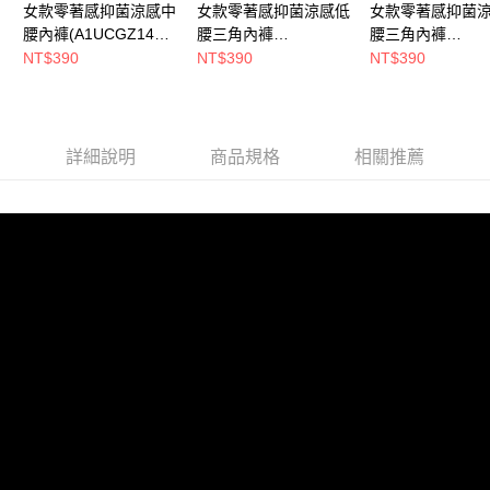
女款零著感抑菌涼感中
女款零著感抑菌涼感低
女款零著感抑菌
新竹貨運
腰內褲(A1UCGZ14W
腰三角內褲
腰三角內褲
每筆NT$80，滿NT$790(含以上)免運費
迷霧紫/透氣排汗/超輕/
(A1UCGZ13W黑/透氣
(A1UCGZ13W奶
NT$390
NT$390
NT$390
涼感/抑臭/輕薄貼身/中
排汗/超輕/涼感/抑臭/輕
氣排汗/超輕/涼感/
付款後門市自取
腰/台灣製)
薄貼身/中低腰/台灣製)
輕薄貼身/中低腰/
每筆NT$80，滿NT$790(含以上)免運費
製)
詳細說明
商品規格
相關推薦
宅配貨到付款
每筆NT$130，滿NT$2,000(含以上)免運費