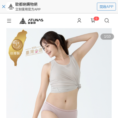
歐都納購物網
開啟APP
立刻使用官方APP
0
1
/
10