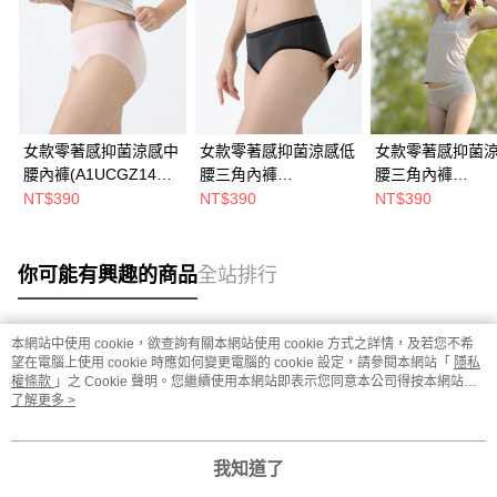
女款零著感抑菌涼感中
女款零著感抑菌涼感低
女款零著感抑菌
腰內褲(A1UCGZ14W
腰三角內褲
腰三角內褲
迷霧紫/透氣排汗/超輕/
(A1UCGZ13W黑/透氣
(A1UCGZ13W奶
NT$390
NT$390
NT$390
涼感/抑臭/輕薄貼身/中
排汗/超輕/涼感/抑臭/輕
氣排汗/超輕/涼感/
腰/台灣製)
薄貼身/中低腰/台灣製)
輕薄貼身/中低腰/
製)
你可能有興趣的商品
全站排行
本網站中使用 cookie，欲查詢有關本網站使用 cookie 方式之詳情，及若您不希
熱門標籤
望在電腦上使用 cookie 時應如何變更電腦的 cookie 設定，請參閱本網站「
隱私
權條款
」之 Cookie 聲明。您繼續使用本網站即表示您同意本公司得按本網站使
用條款之 Cookie 聲明使用 cookie。
了解更多 >
我知道了