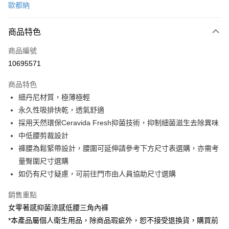
歐都納
信用卡分期付款
3 期 0 利率 每期
NT$130
21家銀行
商品特色
6 期 0 利率 每期
NT$65
21家銀行
合作金庫商業銀行
第一商業銀行
商品編號
華南商業銀行
彰化商業銀行
合作金庫商業銀行
第一商業銀行
10695571
超商取貨付款
上海商業儲蓄銀行
台北富邦商業銀行
華南商業銀行
彰化商業銀行
國泰世華商業銀行
兆豐國際商業銀行
LINE Pay
上海商業儲蓄銀行
台北富邦商業銀行
商品特色
臺灣中小企業銀行
台中商業銀行
國泰世華商業銀行
兆豐國際商業銀行
細丹尼材質，極薄極輕
匯豐（台灣）商業銀行
華泰商業銀行
Apple Pay
臺灣中小企業銀行
台中商業銀行
永久性吸排快乾，透氣舒適
聯邦商業銀行
遠東國際商業銀行
匯豐（台灣）商業銀行
華泰商業銀行
悠遊付
元大商業銀行
永豐商業銀行
採用天然環保Ceravida Fresh抑菌技術，抑制細菌滋生去除異味
聯邦商業銀行
遠東國際商業銀行
玉山商業銀行
星展（台灣）商業銀行
中低腰剪裁設計
元大商業銀行
永豐商業銀行
Google Pay
台新國際商業銀行
中國信託商業銀行
玉山商業銀行
星展（台灣）商業銀行
褲腰為鬆緊帶設計，腰圍可延伸請參考下方尺寸表選購，亦需考
台灣樂天信用卡公司
台新國際商業銀行
中國信託商業銀行
全盈+PAY
量臀圍尺寸選購
台灣樂天信用卡公司
如仍有尺寸疑慮，可前往門市由人員協助尺寸選購
大哥付你分期
相關說明
銷售重點
【大哥付你分期使用說明】
女零著感抑菌涼感低腰三角內褲
ATM付款
1.本服務由台灣大哥大提供，台灣大哥大用戶可立即使用無須另外申請。
*本產品屬個人衛生用品，除商品瑕疵外，恕不接受退換貨，購買前
2.付款方式選擇「大哥付你分期」，訂單成立後會自動跳轉到大哥付的交易
貨到付款