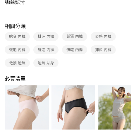
流程，驗證手機門號後，選擇欲分期的期數、繳款截止日，確認付款後即完
請確認尺寸
成交易。
3.實際核准額度、可分期數及費用金額請依後續交易確認頁面所載為準。
運送方式
4.訂單成立30分鐘內，如未前往確認交易或遇審核未通過，訂單將自動取
消。如遇「轉專審核」未通過狀況，表示未達大哥付你分期系統評分，恕無
全家取貨付款
相關分類
法說明評估內容。
每筆NT$80，滿NT$790(含以上)免運費
【繳款方式說明】
貼身 內褲
排汗 內褲
鬆緊 內褲
發熱 內褲
1.分期款項不併入電信帳單，「大哥付你分期」於每月結算日後寄送繳費提
付款後全家取貨
醒簡訊。
2.透過簡訊連結打開帳單後，可選擇「超商條碼／台灣大直營門市／銀行轉
機能 內褲
舒適 內褲
快乾 內褲
抑菌 內褲
每筆NT$80，滿NT$790(含以上)免運費
帳／街口支付／iPASS MONEY」等通路繳費。
萊爾富取貨付款
低腰 透氣
透氣 貼身
【注意事項】
每筆NT$80，滿NT$790(含以上)免運費
1.本服務係由「台灣大哥大股份有限公司」（以下簡稱本公司）所提供，讓
用戶於交易時，得透過本服務購買商品或服務，並由商店將買賣／分期付款
必買清單
買賣價金債權讓與本公司後，依約使用本公司帳單繳交帳款。
付款後萊爾富取貨
2.基於同意付款使用「大哥付你分期」之契約關係目的，商店將以您的個人
每筆NT$80，滿NT$790(含以上)免運費
資料（包含姓名、電話或地址）提供予台灣大哥大進項蒐集、處理及利用，
由本公司與您本人進行分期帳單所需資料之確認、核對及更正。
7-11取貨付款
3.完整用戶服務條款，請詳閱以下連結：
https://oppay.tw/userRule
每筆NT$80，滿NT$790(含以上)免運費
付款後7-11取貨
每筆NT$80，滿NT$790(含以上)免運費