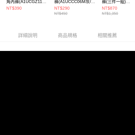
角內褲(A1UCGZ11M
褲(A1UCCC06M灰/透
褲(三件一組)
每筆NT$80，滿NT$790(含以上)免運費
黑/透氣排汗/超輕/涼感/
氣排汗/抑臭/輕薄貼身)
(A1UCCC06M3
NT$390
NT$290
NT$870
NT$450
NT$1,350
抑臭/輕薄貼身/台灣製)
氣排汗/抑臭/輕薄
付款後門市自取
每筆NT$80，滿NT$790(含以上)免運費
詳細說明
商品規格
相關推薦
宅配貨到付款
每筆NT$130，滿NT$2,000(含以上)免運費