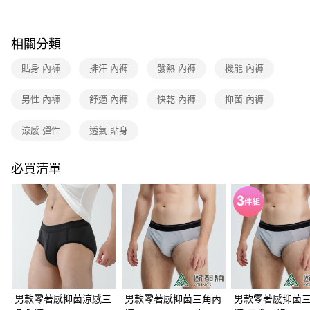
3.實際核准額度、可分期數及費用金額請依後續交易確認頁面所載為準。
運送方式
4.訂單成立30分鐘內，如未前往確認交易或遇審核未通過，訂單將自動取
消。如遇「轉專審核」未通過狀況，表示未達大哥付你分期系統評分，恕無
全家取貨付款
相關分類
法說明評估內容。
每筆NT$80，滿NT$790(含以上)免運費
【繳款方式說明】
貼身 內褲
排汗 內褲
發熱 內褲
機能 內褲
1.分期款項不併入電信帳單，「大哥付你分期」於每月結算日後寄送繳費提
付款後全家取貨
醒簡訊。
2.透過簡訊連結打開帳單後，可選擇「超商條碼／台灣大直營門市／銀行轉
男性 內褲
舒適 內褲
快乾 內褲
抑菌 內褲
每筆NT$80，滿NT$790(含以上)免運費
帳／街口支付／iPASS MONEY」等通路繳費。
萊爾富取貨付款
涼感 彈性
透氣 貼身
【注意事項】
每筆NT$80，滿NT$790(含以上)免運費
1.本服務係由「台灣大哥大股份有限公司」（以下簡稱本公司）所提供，讓
用戶於交易時，得透過本服務購買商品或服務，並由商店將買賣／分期付款
必買清單
買賣價金債權讓與本公司後，依約使用本公司帳單繳交帳款。
付款後萊爾富取貨
2.基於同意付款使用「大哥付你分期」之契約關係目的，商店將以您的個人
每筆NT$80，滿NT$790(含以上)免運費
資料（包含姓名、電話或地址）提供予台灣大哥大進項蒐集、處理及利用，
由本公司與您本人進行分期帳單所需資料之確認、核對及更正。
7-11取貨付款
3.完整用戶服務條款，請詳閱以下連結：
https://oppay.tw/userRule
每筆NT$80，滿NT$790(含以上)免運費
付款後7-11取貨
每筆NT$80，滿NT$790(含以上)免運費
男款零著感抑菌涼感三
男款零著感抑菌三角內
男款零著感抑菌
新竹貨運