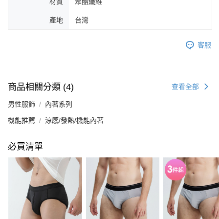
材質
聚酯纖維
產地
台灣
客服
商品相關分類 (4)
查看全部
男性服飾
內著系列
機能推薦
涼感/發熱/機能內著
必買清單