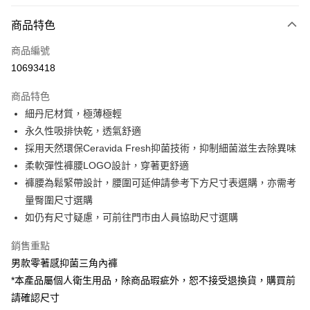
信用卡分期付款
3 期 0 利率 每期
NT$130
21家銀行
商品特色
6 期 0 利率 每期
NT$65
21家銀行
合作金庫商業銀行
第一商業銀行
商品編號
華南商業銀行
彰化商業銀行
合作金庫商業銀行
第一商業銀行
10693418
超商取貨付款
上海商業儲蓄銀行
台北富邦商業銀行
華南商業銀行
彰化商業銀行
國泰世華商業銀行
兆豐國際商業銀行
LINE Pay
上海商業儲蓄銀行
台北富邦商業銀行
商品特色
臺灣中小企業銀行
台中商業銀行
國泰世華商業銀行
兆豐國際商業銀行
細丹尼材質，極薄極輕
匯豐（台灣）商業銀行
華泰商業銀行
Apple Pay
臺灣中小企業銀行
台中商業銀行
永久性吸排快乾，透氣舒適
聯邦商業銀行
遠東國際商業銀行
匯豐（台灣）商業銀行
華泰商業銀行
悠遊付
元大商業銀行
永豐商業銀行
採用天然環保Ceravida Fresh抑菌技術，抑制細菌滋生去除異味
聯邦商業銀行
遠東國際商業銀行
玉山商業銀行
星展（台灣）商業銀行
柔軟彈性褲腰LOGO設計，穿著更舒適
元大商業銀行
永豐商業銀行
Google Pay
台新國際商業銀行
中國信託商業銀行
玉山商業銀行
星展（台灣）商業銀行
褲腰為鬆緊帶設計，腰圍可延伸請參考下方尺寸表選購，亦需考
台灣樂天信用卡公司
台新國際商業銀行
中國信託商業銀行
全盈+PAY
量臀圍尺寸選購
台灣樂天信用卡公司
如仍有尺寸疑慮，可前往門市由人員協助尺寸選購
大哥付你分期
相關說明
銷售重點
【大哥付你分期使用說明】
男款零著感抑菌三角內褲
ATM付款
1.本服務由台灣大哥大提供，台灣大哥大用戶可立即使用無須另外申請。
*本產品屬個人衛生用品，除商品瑕疵外，恕不接受退換貨，購買前
2.付款方式選擇「大哥付你分期」，訂單成立後會自動跳轉到大哥付的交易
貨到付款
流程，驗證手機門號後，選擇欲分期的期數、繳款截止日，確認付款後即完
請確認尺寸
成交易。