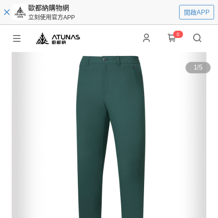
歐都納購物網
開啟APP
立刻使用官方APP
0
1
/
5