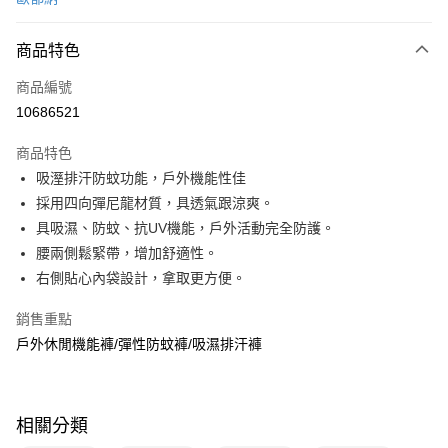
信用卡分期付款
3 期 0 利率 每期
NT$920
21家銀行
商品特色
6 期 0 利率 每期
NT$460
21家銀行
合作金庫商業銀行
第一商業銀行
商品編號
華南商業銀行
彰化商業銀行
合作金庫商業銀行
第一商業銀行
10686521
超商取貨付款
上海商業儲蓄銀行
台北富邦商業銀行
華南商業銀行
彰化商業銀行
國泰世華商業銀行
兆豐國際商業銀行
LINE Pay
上海商業儲蓄銀行
台北富邦商業銀行
商品特色
臺灣中小企業銀行
台中商業銀行
國泰世華商業銀行
兆豐國際商業銀行
吸溼排汗防蚊功能，戶外機能性佳
匯豐（台灣）商業銀行
華泰商業銀行
Apple Pay
臺灣中小企業銀行
台中商業銀行
採用四向彈尼龍材質，具透氣跟涼爽。
聯邦商業銀行
遠東國際商業銀行
匯豐（台灣）商業銀行
華泰商業銀行
悠遊付
元大商業銀行
永豐商業銀行
具吸濕、防蚊、抗UV機能，戶外活動完全防護。
聯邦商業銀行
遠東國際商業銀行
玉山商業銀行
星展（台灣）商業銀行
腰兩側鬆緊帶，增加舒適性。
元大商業銀行
永豐商業銀行
Google Pay
台新國際商業銀行
中國信託商業銀行
玉山商業銀行
星展（台灣）商業銀行
右側貼心內袋設計，拿取更方便。
台灣樂天信用卡公司
台新國際商業銀行
中國信託商業銀行
全盈+PAY
台灣樂天信用卡公司
銷售重點
大哥付你分期
戶外休閒機能褲/彈性防蚊褲/吸濕排汗褲
相關說明
【大哥付你分期使用說明】
ATM付款
1.本服務由台灣大哥大提供，台灣大哥大用戶可立即使用無須另外申請。
2.付款方式選擇「大哥付你分期」，訂單成立後會自動跳轉到大哥付的交易
相關分類
貨到付款
流程，驗證手機門號後，選擇欲分期的期數、繳款截止日，確認付款後即完