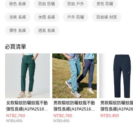
成交易。
綠色 長褲
防蚊 防曬
防蚊 戶外
男性 防曬
3.實際核准額度、可分期數及費用金額請依後續交易確認頁面所載為準。
運送方式
4.訂單成立30分鐘內，如未前往確認交易或遇審核未通過，訂單將自動取
涼爽 長褲
休閒 長褲
戶外 防曬
防蚊褲 材質
消。如遇「轉專審核」未通過狀況，表示未達大哥付你分期系統評分，恕無
全家取貨付款
法說明評估內容。
每筆NT$80，滿NT$790(含以上)免運費
【繳款方式說明】
彈性 長褲
透氣 長褲
1.分期款項不併入電信帳單，「大哥付你分期」於每月結算日後寄送繳費提
付款後全家取貨
醒簡訊。
2.透過簡訊連結打開帳單後，可選擇「超商條碼／台灣大直營門市／銀行轉
必買清單
每筆NT$80，滿NT$790(含以上)免運費
帳／街口支付／iPASS MONEY」等通路繳費。
萊爾富取貨付款
【注意事項】
每筆NT$80，滿NT$790(含以上)免運費
1.本服務係由「台灣大哥大股份有限公司」（以下簡稱本公司）所提供，讓
用戶於交易時，得透過本服務購買商品或服務，並由商店將買賣／分期付款
買賣價金債權讓與本公司後，依約使用本公司帳單繳交帳款。
付款後萊爾富取貨
2.基於同意付款使用「大哥付你分期」之契約關係目的，商店將以您的個人
每筆NT$80，滿NT$790(含以上)免運費
資料（包含姓名、電話或地址）提供予台灣大哥大進項蒐集、處理及利用，
由本公司與您本人進行分期帳單所需資料之確認、核對及更正。
7-11取貨付款
3.完整用戶服務條款，請詳閱以下連結：
https://oppay.tw/userRule
女款驅蚊防曬蚊瘋不動
男款驅蚊防曬蚊瘋不動
男款驅蚊防曬蚊
每筆NT$80，滿NT$790(含以上)免運費
彈性長褲(A1PA2518W
彈性長褲(A1PA2516M
彈性長褲(A1PA26
深軍綠/機能長褲/防蚊
霧藍綠/機能長褲/防蚊
藏青/機能長褲/防
付款後7-11取貨
NT$2,760
NT$2,760
NT$3,450
NT$3,450
NT$3,450
褲)
褲)
彈性長褲)
每筆NT$80，滿NT$790(含以上)免運費