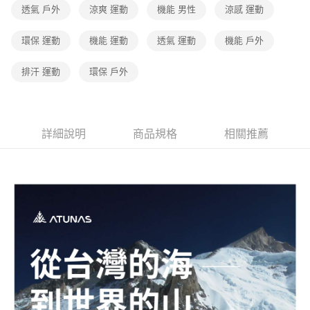
貨到付款
透氣 戶外
涼爽 運動
機能 男性
涼感 運動
流程，驗證手機門號後，選擇欲分期的期數、繳款截止日，確認付款後即完
成交易。
3.實際核准額度、可分期數及費用金額請依後續交易確認頁面所載為準。
環保 運動
機能 運動
透氣 運動
機能 戶外
運送方式
4.訂單成立30分鐘內，如未前往確認交易或遇審核未通過，訂單將自動取
消。如遇「轉專審核」未通過狀況，表示未達大哥付你分期系統評分，恕無
全家取貨付款
排汗 運動
環保 戶外
法說明評估內容。
每筆NT$80，滿NT$790(含以上)免運費
【繳款方式說明】
1.分期款項不併入電信帳單，「大哥付你分期」於每月結算日後寄送繳費提
付款後全家取貨
醒簡訊。
2.透過簡訊連結打開帳單後，可選擇「超商條碼／台灣大直營門市／銀行轉
每筆NT$80，滿NT$790(含以上)免運費
詳細說明
商品規格
相關推薦
帳／街口支付／iPASS MONEY」等通路繳費。
萊爾富取貨付款
【注意事項】
每筆NT$80，滿NT$790(含以上)免運費
1.本服務係由「台灣大哥大股份有限公司」（以下簡稱本公司）所提供，讓
用戶於交易時，得透過本服務購買商品或服務，並由商店將買賣／分期付款
買賣價金債權讓與本公司後，依約使用本公司帳單繳交帳款。
付款後萊爾富取貨
2.基於同意付款使用「大哥付你分期」之契約關係目的，商店將以您的個人
每筆NT$80，滿NT$790(含以上)免運費
資料（包含姓名、電話或地址）提供予台灣大哥大進項蒐集、處理及利用，
由本公司與您本人進行分期帳單所需資料之確認、核對及更正。
7-11取貨付款
3.完整用戶服務條款，請詳閱以下連結：
https://oppay.tw/userRule
每筆NT$80，滿NT$790(含以上)免運費
付款後7-11取貨
每筆NT$80，滿NT$790(含以上)免運費