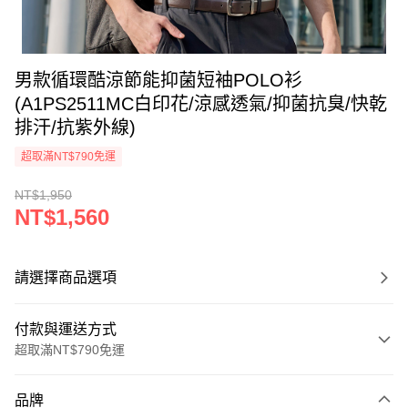
男款循環酷涼節能抑菌短袖POLO衫
(A1PS2511MC白印花/涼感透氣/抑菌抗臭/快乾
排汗/抗紫外線)
超取滿NT$790免運
NT$1,950
NT$1,560
請選擇商品選項
付款與運送方式
超取滿NT$790免運
付款方式
品牌