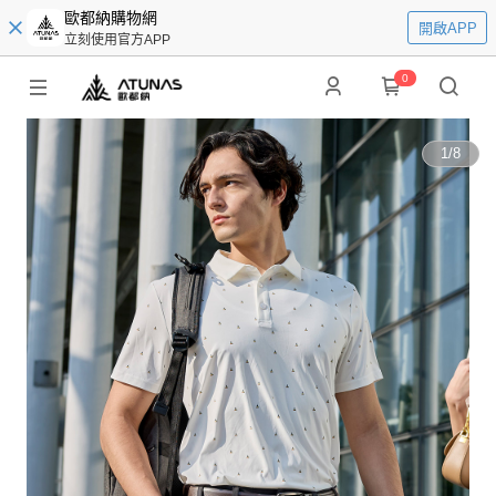
歐都納購物網
開啟APP
立刻使用官方APP
0
1
/
8