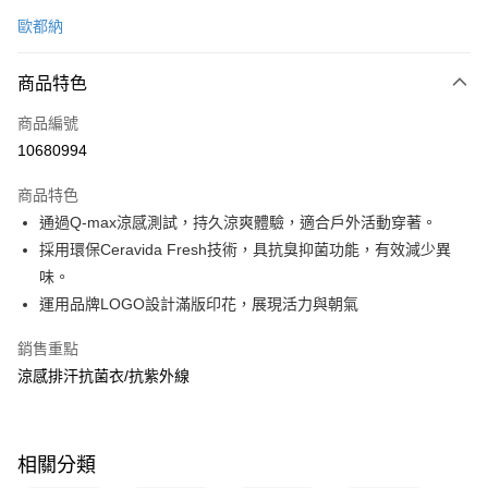
信用卡一次付款
歐都納
信用卡分期付款
3 期 0 利率 每期
NT$520
21家銀行
商品特色
6 期 0 利率 每期
NT$260
21家銀行
合作金庫商業銀行
第一商業銀行
商品編號
華南商業銀行
彰化商業銀行
合作金庫商業銀行
第一商業銀行
10680994
超商取貨付款
上海商業儲蓄銀行
台北富邦商業銀行
華南商業銀行
彰化商業銀行
國泰世華商業銀行
兆豐國際商業銀行
LINE Pay
上海商業儲蓄銀行
台北富邦商業銀行
商品特色
臺灣中小企業銀行
台中商業銀行
國泰世華商業銀行
兆豐國際商業銀行
通過Q-max涼感測試，持久涼爽體驗，適合戶外活動穿著。
匯豐（台灣）商業銀行
華泰商業銀行
Apple Pay
臺灣中小企業銀行
台中商業銀行
採用環保Ceravida Fresh技術，具抗臭抑菌功能，有效減少異
聯邦商業銀行
遠東國際商業銀行
匯豐（台灣）商業銀行
華泰商業銀行
悠遊付
元大商業銀行
永豐商業銀行
味。
聯邦商業銀行
遠東國際商業銀行
玉山商業銀行
星展（台灣）商業銀行
運用品牌LOGO設計滿版印花，展現活力與朝氣
元大商業銀行
永豐商業銀行
Google Pay
台新國際商業銀行
中國信託商業銀行
玉山商業銀行
星展（台灣）商業銀行
台灣樂天信用卡公司
銷售重點
台新國際商業銀行
中國信託商業銀行
全盈+PAY
台灣樂天信用卡公司
涼感排汗抗菌衣/抗紫外線
大哥付你分期
相關說明
【大哥付你分期使用說明】
ATM付款
相關分類
1.本服務由台灣大哥大提供，台灣大哥大用戶可立即使用無須另外申請。
2.付款方式選擇「大哥付你分期」，訂單成立後會自動跳轉到大哥付的交易