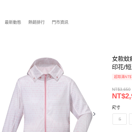
最新動態
熱銷排行
門市資訊
女款蚊瘋
印花/短
超取滿NT$
NT$3,650
NT$2,
尺寸
S