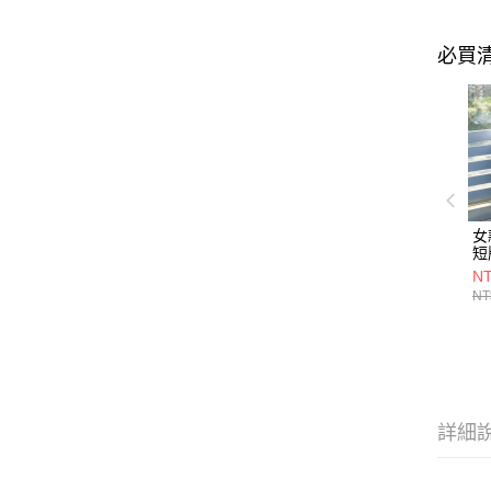
必買
女
短
(
NT
印
NT
套
詳細