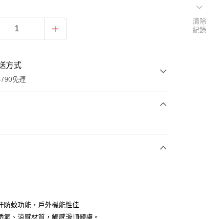
清除
紀錄
送方式
790免運
次付款
期付款
0 利率 每期
NT$973
21家銀行
0 利率 每期
NT$486
21家銀行
庫商業銀行
第一商業銀行
業銀行
彰化商業銀行
庫商業銀行
第一商業銀行
付款
業儲蓄銀行
台北富邦商業銀行
業銀行
彰化商業銀行
華商業銀行
兆豐國際商業銀行
汗防蚊功能，戶外機能性佳
業儲蓄銀行
台北富邦商業銀行
小企業銀行
台中商業銀行
透氣、涼感材質，觸感滑順親膚。
華商業銀行
兆豐國際商業銀行