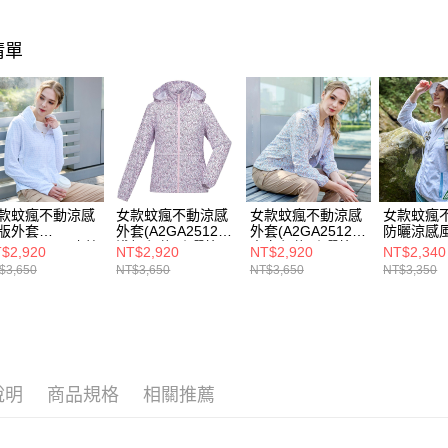
每筆NT$8
新品上市
【注意事
萊爾富取
1.本服務
機能推薦
清單
用戶於交
每筆NT$8
款買賣價
2.基於同
付款後萊
資料（包
每筆NT$8
用，由本
3.完整用
7-11取貨
每筆NT$8
款蚊瘋不動涼感
女款蚊瘋不動涼感
女款蚊瘋不動涼感
女款蚊瘋
付款後7-1
版外套
外套(A2GA2512W
外套(A2GA2512W
防曬涼感
A1GA2510W冰藍
淺粉印花/防曬外
米卡印花/防曬外
(A1GA24
$2,920
NT$2,920
NT$2,920
NT$2,340
每筆NT$8
花/短版/防曬外
套/防蚊外套/涼感)
套/防蚊外套/涼感)
藍/輕量/防
$3,650
NT$3,650
NT$3,650
NT$3,350
/防蚊外套/涼感)
新竹貨運
每筆NT$8
澎湖金門
每筆NT$2
說明
商品規格
相關推薦
付款後門