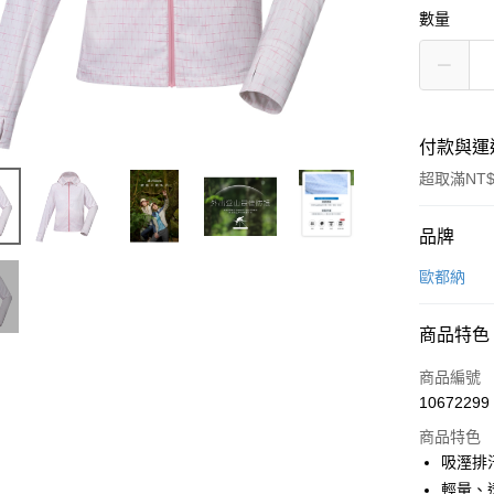
數量
付款與運
超取滿NT$
付款方式
品牌
信用卡一
歐都納
信用卡分
商品特色
3 期 
商品編號
6 期 
合作金
10672299
華南商
合作金
超商取貨
上海商
商品特色
華南商
國泰世
吸溼排
LINE Pay
上海商
臺灣中
輕量、
國泰世