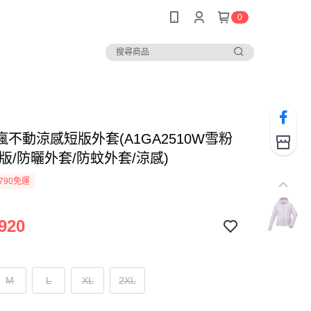
0
不動涼感短版外套(A1GA2510W雪粉
版/防曬外套/防蚊外套/涼感)
790免運
920
M
L
XL
2XL