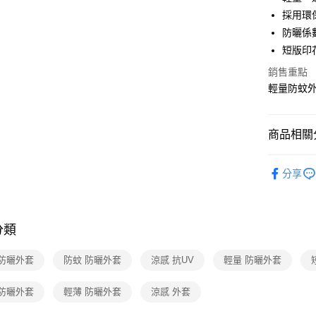
匯豐（
Apple Pay
臺灣中
採用環保
聯邦商
匯豐（
防曬係
悠遊付
元大商
聯邦商
短版印
玉山商
元大商
Google Pa
台新國
玉山商
銷售重點
台灣樂
台新國
全盈+PAY
輕量防蚊外
台灣樂
大哥付你
相關說明
商品相關分
【大哥付
ATM付款
1.本服務
女性服飾
2.付款方
分享
貨到付款
流程，驗
機能推薦
完成交易
3.實際核
機能推薦
4.訂單成
運送方式
分類
活動商品
消。如遇
無法說明
全家取貨
活動商品
【繳款方
 防曬外套
防蚊 防曬外套
涼感 抗UV
輕量 防曬外套
每筆NT$8
1.分期款
加大尺碼/
醒簡訊。
 防曬外套
輕薄 防曬外套
涼感 外套
2.透過簡
付款後全
加大尺碼/
帳／街口支