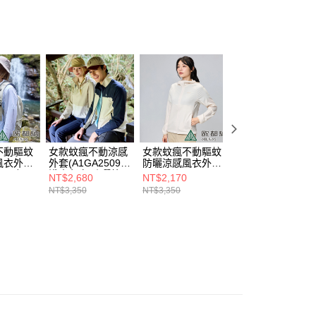
0，滿NT$790(含以上)免運費
2025春夏新品
項】
貨付款
係由「台灣大哥大股份有限公司」（以下簡稱本公司）所提供，讓
AquaBreath®呼吸紗
易時，得透過本服務購買商品或服務，並由商店將買賣／分期付
0，滿NT$790(含以上)免運費
金債權讓與本公司後，依約使用本公司帳單繳交帳款。
意付款使用「大哥付你分期」之契約關係目的，商店將以您的個人
爾富取貨
含姓名、電話或地址）提供予台灣大哥大進項蒐集、處理及利
0，滿NT$790(含以上)免運費
公司與您本人進行分期帳單所需資料之確認、核對及更正。
戶服務條款，請詳閱以下連結：
https://oppay.tw/userRule
付款
0，滿NT$790(含以上)免運費
不動驅蚊
女款蚊瘋不動涼感
女款蚊瘋不動驅蚊
女款蚊瘋不動涼感
1取貨
風衣外套
外套(A1GA2509W
防曬涼感風衣外套
外套(A1GA2509
05W粉
淺木色白/防曬外
(A1GA2403W沙
霧藍深藍/防曬外
NT$2,680
NT$2,170
NT$2,680
0，滿NT$790(含以上)免運費
蚊/涼感)
套/防蚊外套/涼感)
色/輕量/防蚊/涼感)
套/防蚊外套/涼感)
NT$3,350
NT$3,350
NT$3,350
0，滿NT$790(含以上)免運費
00
市自取