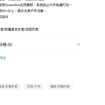
台灣）商業銀行
華泰商業銀行
小企業銀行
台中商業銀行
型Greenfirst天然藥劑，有效防止戶外蚊蟲叮咬。
業銀行
遠東國際商業銀行
台灣）商業銀行
華泰商業銀行
數50+以上，適合炎熱戶外活動。
業銀行
永豐商業銀行
業銀行
遠東國際商業銀行
花設計
業銀行
星展（台灣）商業銀行
業銀行
永豐商業銀行
y
際商業銀行
中國信託商業銀行
業銀行
星展（台灣）商業銀行
天信用卡公司
際商業銀行
中國信託商業銀行
套/防曬風衣外套/涼感外套
天信用卡公司
分期
類 (9)
你分期使用說明】
由台灣大哥大提供，台灣大哥大用戶可立即使用無須另外申請。
輕量/防曬外套
式選擇「大哥付你分期」，訂單成立後會自動跳轉到大哥付的交易
客服
證手機門號後，選擇欲分期的期數、繳款截止日，確認付款後即
蚊瘋不動防蚊系列
。
准額度、可分期數及費用金額請依後續交易確認頁面所載為準。
涼感紗
立30分鐘內，如未前往確認交易或遇審核未通過，訂單將自動取
防曬抗UV服飾/配件
「轉專審核」未通過狀況，表示未達大哥付你分期系統評分，恕
評估內容。
付款
春夏機能服飾優惠5折起
式說明】
短版 防曬外套
防蚊 戶外
機能 防曬外套
0，滿NT$790(含以上)免運費
項不併入電信帳單，「大哥付你分期」於每月結算日後寄送繳費提
小尺碼專區
加大尺碼
訊連結打開帳單後，可選擇「超商條碼／台灣大直營門市／銀行轉
家取貨
小尺碼專區
小尺碼
付／iPASS MONEY」等通路繳費。