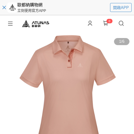
歐都納購物網
開啟APP
立刻使用官方APP
0
1
/
6