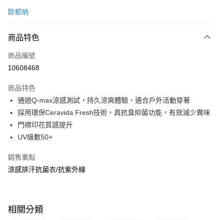
信用卡一次付款
歐都納
信用卡分期付款
3 期 0 利率 每期
NT$520
21家銀行
商品特色
6 期 0 利率 每期
NT$260
21家銀行
合作金庫商業銀行
第一商業銀行
商品編號
華南商業銀行
彰化商業銀行
合作金庫商業銀行
第一商業銀行
10608468
超商取貨付款
上海商業儲蓄銀行
台北富邦商業銀行
華南商業銀行
彰化商業銀行
國泰世華商業銀行
兆豐國際商業銀行
LINE Pay
上海商業儲蓄銀行
台北富邦商業銀行
商品特色
臺灣中小企業銀行
台中商業銀行
國泰世華商業銀行
兆豐國際商業銀行
通過Q-max涼感測試，持久涼爽體驗，適合戶外活動穿著
匯豐（台灣）商業銀行
華泰商業銀行
Apple Pay
臺灣中小企業銀行
台中商業銀行
採用環保Ceravida Fresh技術，具抗臭抑菌功能，有效減少異味
聯邦商業銀行
遠東國際商業銀行
匯豐（台灣）商業銀行
華泰商業銀行
悠遊付
元大商業銀行
永豐商業銀行
門襟印花質感提升
聯邦商業銀行
遠東國際商業銀行
玉山商業銀行
星展（台灣）商業銀行
UV級數50+
元大商業銀行
永豐商業銀行
Google Pay
台新國際商業銀行
中國信託商業銀行
玉山商業銀行
星展（台灣）商業銀行
台灣樂天信用卡公司
銷售重點
台新國際商業銀行
中國信託商業銀行
全盈+PAY
台灣樂天信用卡公司
涼感排汗抗菌衣/抗紫外線
大哥付你分期
相關說明
【大哥付你分期使用說明】
ATM付款
相關分類
1.本服務由台灣大哥大提供，台灣大哥大用戶可立即使用無須另外申請。
2.付款方式選擇「大哥付你分期」，訂單成立後會自動跳轉到大哥付的交易