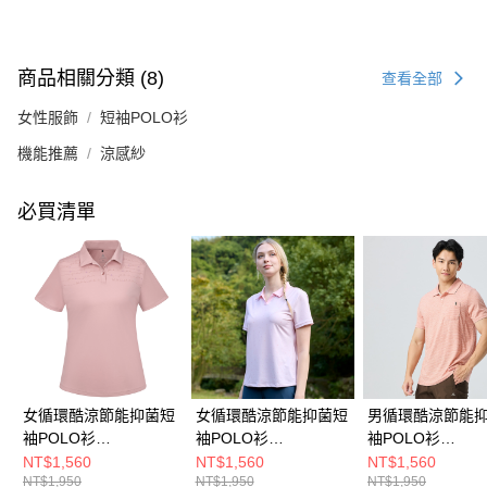
商品相關分類 (8)
查看全部
女性服飾
短袖POLO衫
機能推薦
涼感紗
必買清單
女循環酷涼節能抑菌短
女循環酷涼節能抑菌短
男循環酷涼節能
袖POLO衫
袖POLO衫
袖POLO衫
(A1PS2513WC霧粉/涼
(A1PS2514WC淺粉印
(A1PS2507MC
NT$1,560
NT$1,560
NT$1,560
NT$1,950
NT$1,950
NT$1,950
感透氣/抑菌抗臭/快乾
花/涼感透氣/抑菌抗臭/
涼感透氣/抑菌抗臭