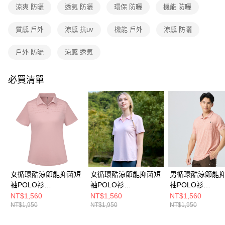
貨到付款
涼爽 防曬
透氣 防曬
環保 防曬
機能 防曬
流程，驗證手機門號後，選擇欲分期的期數、繳款截止日，確認付款後即完
成交易。
3.實際核准額度、可分期數及費用金額請依後續交易確認頁面所載為準。
質感 戶外
涼感 抗uv
機能 戶外
涼感 防曬
運送方式
4.訂單成立30分鐘內，如未前往確認交易或遇審核未通過，訂單將自動取
消。如遇「轉專審核」未通過狀況，表示未達大哥付你分期系統評分，恕無
全家取貨付款
戶外 防曬
涼感 透氣
法說明評估內容。
每筆NT$80，滿NT$790(含以上)免運費
【繳款方式說明】
1.分期款項不併入電信帳單，「大哥付你分期」於每月結算日後寄送繳費提
必買清單
付款後全家取貨
醒簡訊。
2.透過簡訊連結打開帳單後，可選擇「超商條碼／台灣大直營門市／銀行轉
每筆NT$80，滿NT$790(含以上)免運費
帳／街口支付／iPASS MONEY」等通路繳費。
萊爾富取貨付款
【注意事項】
每筆NT$80，滿NT$790(含以上)免運費
1.本服務係由「台灣大哥大股份有限公司」（以下簡稱本公司）所提供，讓
用戶於交易時，得透過本服務購買商品或服務，並由商店將買賣／分期付款
買賣價金債權讓與本公司後，依約使用本公司帳單繳交帳款。
付款後萊爾富取貨
2.基於同意付款使用「大哥付你分期」之契約關係目的，商店將以您的個人
每筆NT$80，滿NT$790(含以上)免運費
資料（包含姓名、電話或地址）提供予台灣大哥大進項蒐集、處理及利用，
由本公司與您本人進行分期帳單所需資料之確認、核對及更正。
女循環酷涼節能抑菌短
女循環酷涼節能抑菌短
男循環酷涼節能
7-11取貨付款
3.完整用戶服務條款，請詳閱以下連結：
https://oppay.tw/userRule
袖POLO衫
袖POLO衫
袖POLO衫
每筆NT$80，滿NT$790(含以上)免運費
(A1PS2513WC霧粉/涼
(A1PS2514WC淺粉印
(A1PS2507MC
NT$1,560
NT$1,560
NT$1,560
NT$1,950
NT$1,950
NT$1,950
感透氣/抑菌抗臭/快乾
花/涼感透氣/抑菌抗臭/
涼感透氣/抑菌抗臭
付款後7-11取貨
排汗/抗紫外線)
快乾排汗/抗紫外線)
乾排汗/抗紫外線)
每筆NT$80，滿NT$790(含以上)免運費