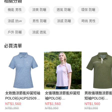
相關分類
貨到付款
流程，驗證手機門號後，選擇欲分期的期數、繳款截止日，確認付款後即完
成交易。
機能 男性
涼爽 防曬
透氣 防曬
環保 防曬
3.實際核准額度、可分期數及費用金額請依後續交易確認頁面所載為準。
運送方式
4.訂單成立30分鐘內，如未前往確認交易或遇審核未通過，訂單將自動取
涼感 抗uv
男性 防曬
涼感 防曬
時尚 男性
消。如遇「轉專審核」未通過狀況，表示未達大哥付你分期系統評分，恕無
全家取貨付款
法說明評估內容。
每筆NT$80，滿NT$790(含以上)免運費
【繳款方式說明】
戶外 防曬
涼感 透氣
1.分期款項不併入電信帳單，「大哥付你分期」於每月結算日後寄送繳費提
付款後全家取貨
醒簡訊。
2.透過簡訊連結打開帳單後，可選擇「超商條碼／台灣大直營門市／銀行轉
必買清單
每筆NT$80，滿NT$790(含以上)免運費
帳／街口支付／iPASS MONEY」等通路繳費。
萊爾富取貨付款
【注意事項】
每筆NT$80，滿NT$790(含以上)免運費
1.本服務係由「台灣大哥大股份有限公司」（以下簡稱本公司）所提供，讓
用戶於交易時，得透過本服務購買商品或服務，並由商店將買賣／分期付款
買賣價金債權讓與本公司後，依約使用本公司帳單繳交帳款。
付款後萊爾富取貨
2.基於同意付款使用「大哥付你分期」之契約關係目的，商店將以您的個人
每筆NT$80，滿NT$790(含以上)免運費
資料（包含姓名、電話或地址）提供予台灣大哥大進項蒐集、處理及利用，
由本公司與您本人進行分期帳單所需資料之確認、核對及更正。
7-11取貨付款
3.完整用戶服務條款，請詳閱以下連結：
https://oppay.tw/userRule
女款酷涼節能抑菌短袖
女循環酷涼節能抑菌短
男款循環酷涼節
每筆NT$80，滿NT$790(含以上)免運費
POLO衫(A1PS2509W
袖POLO衫
短袖POLO衫
麻花軍藍/涼感透氣/抑
(A1PS2514WC淺粉印
(A1PS2510MC
付款後7-11取貨
NT$1,560
NT$1,560
NT$1,560
NT$1,950
NT$1,950
NT$1,950
菌抗臭/快乾排汗/抗紫
花/涼感透氣/抑菌抗臭/
綠/涼感透氣/抑菌
每筆NT$80，滿NT$790(含以上)免運費