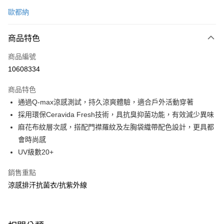
信用卡一次付款
歐都納
信用卡分期付款
3 期 0 利率 每期
NT$520
21家銀行
商品特色
6 期 0 利率 每期
NT$260
21家銀行
合作金庫商業銀行
第一商業銀行
商品編號
華南商業銀行
彰化商業銀行
合作金庫商業銀行
第一商業銀行
10608334
超商取貨付款
上海商業儲蓄銀行
台北富邦商業銀行
華南商業銀行
彰化商業銀行
國泰世華商業銀行
兆豐國際商業銀行
LINE Pay
上海商業儲蓄銀行
台北富邦商業銀行
商品特色
臺灣中小企業銀行
台中商業銀行
國泰世華商業銀行
兆豐國際商業銀行
通過Q-max涼感測試，持久涼爽體驗，適合戶外活動穿著
匯豐（台灣）商業銀行
華泰商業銀行
Apple Pay
臺灣中小企業銀行
台中商業銀行
採用環保Ceravida Fresh技術，具抗臭抑菌功能，有效減少異味
聯邦商業銀行
遠東國際商業銀行
匯豐（台灣）商業銀行
華泰商業銀行
悠遊付
元大商業銀行
永豐商業銀行
麻花布紋層次感，搭配門襟羅紋及左胸袋織帶配色設計，更具都
聯邦商業銀行
遠東國際商業銀行
玉山商業銀行
星展（台灣）商業銀行
會時尚感
元大商業銀行
永豐商業銀行
Google Pay
台新國際商業銀行
中國信託商業銀行
玉山商業銀行
星展（台灣）商業銀行
UV級數20+
台灣樂天信用卡公司
台新國際商業銀行
中國信託商業銀行
全盈+PAY
台灣樂天信用卡公司
銷售重點
大哥付你分期
涼感排汗抗菌衣/抗紫外線
相關說明
【大哥付你分期使用說明】
ATM付款
1.本服務由台灣大哥大提供，台灣大哥大用戶可立即使用無須另外申請。
2.付款方式選擇「大哥付你分期」，訂單成立後會自動跳轉到大哥付的交易