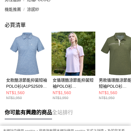
機能推薦
涼感紗
必買清單
女款酷涼節能抑菌短袖
女循環酷涼節能抑菌短
男款循環酷涼節
POLO衫(A1PS2509W
袖POLO衫
短袖POLO衫
麻花軍藍/涼感透氣/抑
(A1PS2514WC淺粉印
(A1PS2510MC
NT$1,560
NT$1,560
NT$1,560
NT$1,950
NT$1,950
NT$1,950
菌抗臭/快乾排汗/抗紫
花/涼感透氣/抑菌抗臭/
綠/涼感透氣/抑菌
外線)
快乾排汗/抗紫外線)
快乾排汗/抗紫外線
你可能有興趣的商品
全站排行