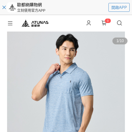
歐都納購物網
開啟APP
立刻使用官方APP
0
1
/
10