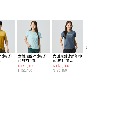
0，滿NT$790(含以上)免運費
項】
貨付款
係由「台灣大哥大股份有限公司」（以下簡稱本公司）所提供，讓
易時，得透過本服務購買商品或服務，並由商店將買賣／分期付
0，滿NT$790(含以上)免運費
金債權讓與本公司後，依約使用本公司帳單繳交帳款。
意付款使用「大哥付你分期」之契約關係目的，商店將以您的個人
爾富取貨
含姓名、電話或地址）提供予台灣大哥大進項蒐集、處理及利
0，滿NT$790(含以上)免運費
公司與您本人進行分期帳單所需資料之確認、核對及更正。
戶服務條款，請詳閱以下連結：
https://oppay.tw/userRule
付款
0，滿NT$790(含以上)免運費
涼節能抑
女循環酷涼節能抑
女循環酷涼節能抑
女循環酷涼節能抑
1取貨
恤
菌短袖T恤
菌短袖T恤
菌短袖T恤
06MC棕
(A1TS2511WC麻
(A1TS2511WC麻
(A1TS2512WC麻
NT$1,160
NT$1,160
NT$1,160
0，滿NT$790(含以上)免運費
氣/抑菌
花藍/涼感透氣/抑
花靛藍/涼感透氣/
花靛藍/涼感透氣/
NT$1,450
NT$1,450
NT$1,450
排汗/抗
菌抗臭/快乾排汗/
抑菌抗臭/快乾排
抑菌抗臭/快乾排
夏日百搭/抗紫外
汗/夏日百搭/抗紫
汗/夏日百搭/抗紫
線)
外線)
外線)
0，滿NT$790(含以上)免運費
00
市自取