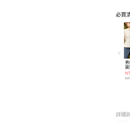
必買
男
菌
(
NT
藍
NT
抗
紫
詳細