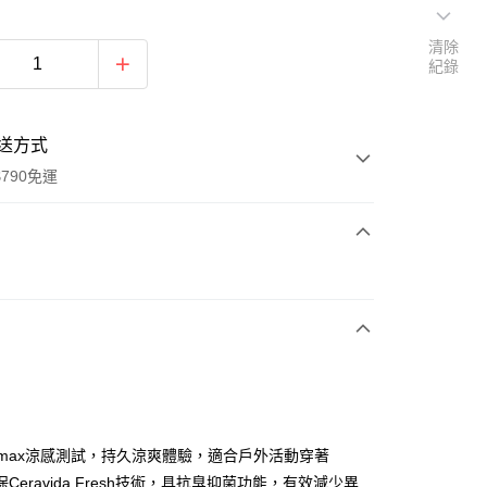
清除
紀錄
送方式
790免運
次付款
期付款
0 利率 每期
NT$386
21家銀行
0 利率 每期
NT$193
21家銀行
庫商業銀行
第一商業銀行
業銀行
彰化商業銀行
庫商業銀行
第一商業銀行
付款
業儲蓄銀行
台北富邦商業銀行
業銀行
彰化商業銀行
華商業銀行
兆豐國際商業銀行
-max涼感測試，持久涼爽體驗，適合戶外活動穿著
業儲蓄銀行
台北富邦商業銀行
小企業銀行
台中商業銀行
Ceravida Fresh技術，具抗臭抑菌功能，有效減少異
華商業銀行
兆豐國際商業銀行