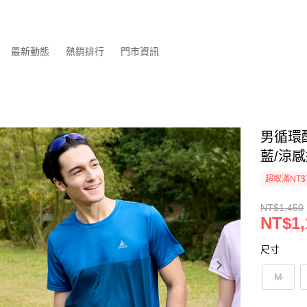
最新動態
熱銷排行
門市資訊
男循環酷
藍/涼感
超取滿NT$
NT$1,450
NT$1,
尺寸
M