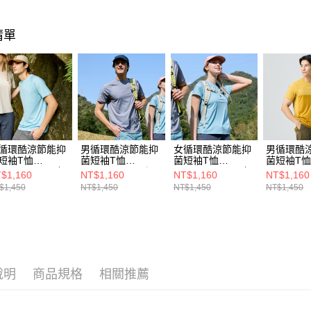
每筆NT$8
【注意事
萊爾富取
1.本服務
清單
用戶於交
每筆NT$8
款買賣價
2.基於同
付款後萊
資料（包
每筆NT$8
用，由本
3.完整用
7-11取貨
每筆NT$8
循環酷涼節能抑
男循環酷涼節能抑
女循環酷涼節能抑
男循環酷
付款後7-1
短袖T恤
菌短袖T恤
菌短袖T恤
菌短袖T
A1TS2507MC冰
(A1TS2507MC深
(A1TS2510WC冰
(A1TS25
$1,160
NT$1,160
NT$1,160
NT$1,160
每筆NT$8
/涼感透氣/抑菌
灰/涼感透氣/抑菌
藍/涼感透氣/抑菌
黃/涼感透
$1,450
NT$1,450
NT$1,450
NT$1,450
臭/快乾排汗/抗
抗臭/快乾排汗/抗
抗臭/快乾排汗/夏
抗臭/快乾
新竹貨運
外線)
紫外線)
日百搭/抗紫外線)
紫外線)
每筆NT$8
澎湖金門
每筆NT$2
說明
商品規格
相關推薦
付款後門