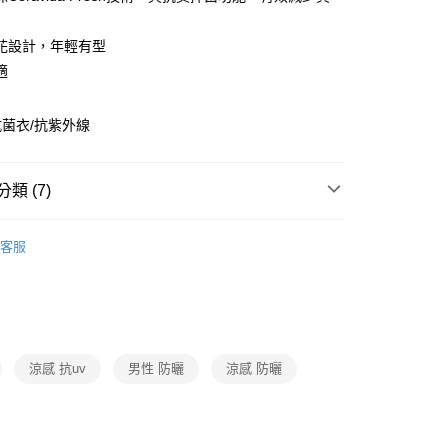
台灣）商業銀行
華泰商業銀行
小企業銀行
台中商業銀行
業銀行
遠東國際商業銀行
台灣）商業銀行
華泰商業銀行
花設計，年輕有型
業銀行
永豐商業銀行
業銀行
遠東國際商業銀行
適
業銀行
星展（台灣）商業銀行
業銀行
永豐商業銀行
y
際商業銀行
中國信託商業銀行
業銀行
星展（台灣）商業銀行
天信用卡公司
際商業銀行
中國信託商業銀行
菌衣/抗紫外線
天信用卡公司
分期
類 (7)
你分期使用說明】
由台灣大哥大提供，台灣大哥大用戶可立即使用無須另外申請。
短袖T恤
式選擇「大哥付你分期」，訂單成立後會自動跳轉到大哥付的交易
客服
證手機門號後，選擇欲分期的期數、繳款截止日，確認付款後即
涼感紗
。
准額度、可分期數及費用金額請依後續交易確認頁面所載為準。
快乾排汗衫
立30分鐘內，如未前往確認交易或遇審核未通過，訂單將自動取
防曬抗UV服飾/配件
「轉專審核」未通過狀況，表示未達大哥付你分期系統評分，恕
評估內容。
付款
春夏機能服飾優惠5折起
式說明】
涼感 抗uv
男性 防曬
涼感 防曬
0，滿NT$790(含以上)免運費
項不併入電信帳單，「大哥付你分期」於每月結算日後寄送繳費提
再生循環系列
訊連結打開帳單後，可選擇「超商條碼／台灣大直營門市／銀行轉
家取貨
2025春夏新品
付／iPASS MONEY」等通路繳費。