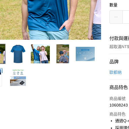
數量
付款與運
超取滿NT$
付款方式
品牌
信用卡一
歐都納
信用卡分
商品特色
3 期 
商品編號
6 期 
合作金
10608243
華南商
合作金
超商取貨
上海商
商品特色
華南商
國泰世
通過Q
LINE Pay
上海商
臺灣中
採用環保
國泰世