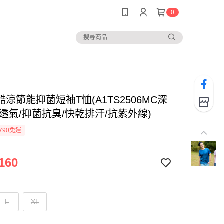
0
涼節能抑菌短袖T恤(A1TS2506MC深
透氣/抑菌抗臭/快乾排汗/抗紫外線)
790免運
160
L
XL