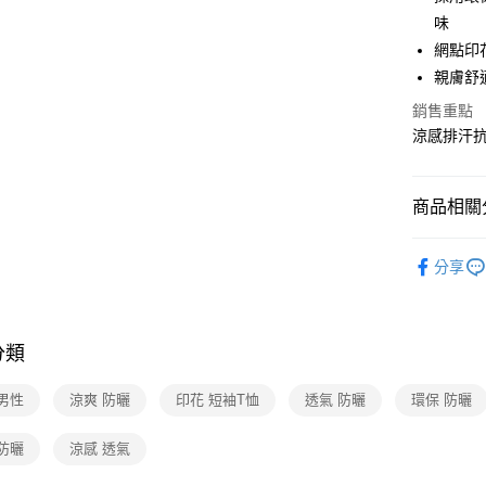
匯豐（
Apple Pay
臺灣中
味
聯邦商
匯豐（
網點印
悠遊付
元大商
聯邦商
親膚舒
玉山商
元大商
Google Pa
台新國
玉山商
銷售重點
台灣樂
台新國
全盈+PAY
涼感排汗抗
台灣樂
大哥付你
相關說明
商品相關分
【大哥付
ATM付款
1.本服務
男性服飾
2.付款方
分享
貨到付款
流程，驗
機能推薦
完成交易
3.實際核
活動商品
4.訂單成
運送方式
分類
活動商品
消。如遇
無法說明
全家取貨
活動商品
【繳款方
男性
涼爽 防曬
印花 短袖T恤
透氣 防曬
環保 防曬
每筆NT$8
1.分期款
機能推薦
醒簡訊。
防曬
涼感 透氣
2.透過簡
付款後全
新品上市
帳／街口支