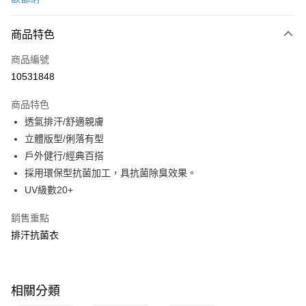
信用卡分期付款
3 期 0 利率 每期
NT$296
21家銀行
商品特色
6 期 0 利率 每期
NT$148
21家銀行
合作金庫商業銀行
第一商業銀行
商品編號
華南商業銀行
彰化商業銀行
合作金庫商業銀行
第一商業銀行
10531848
超商取貨付款
上海商業儲蓄銀行
台北富邦商業銀行
華南商業銀行
彰化商業銀行
國泰世華商業銀行
兆豐國際商業銀行
LINE Pay
上海商業儲蓄銀行
台北富邦商業銀行
商品特色
臺灣中小企業銀行
台中商業銀行
國泰世華商業銀行
兆豐國際商業銀行
透氣排汗/舒適親膚
匯豐（台灣）商業銀行
華泰商業銀行
Apple Pay
臺灣中小企業銀行
台中商業銀行
立體版型/俐落有型
聯邦商業銀行
遠東國際商業銀行
匯豐（台灣）商業銀行
華泰商業銀行
悠遊付
元大商業銀行
永豐商業銀行
戶外健行/經典百搭
聯邦商業銀行
遠東國際商業銀行
玉山商業銀行
星展（台灣）商業銀行
採用環保型抗菌加工，具抗菌除臭效果。
元大商業銀行
永豐商業銀行
Google Pay
台新國際商業銀行
中國信託商業銀行
玉山商業銀行
星展（台灣）商業銀行
UV級數20+
台灣樂天信用卡公司
台新國際商業銀行
中國信託商業銀行
全盈+PAY
台灣樂天信用卡公司
銷售重點
大哥付你分期
排汗抗菌衣
相關說明
【大哥付你分期使用說明】
ATM付款
1.本服務由台灣大哥大提供，台灣大哥大用戶可立即使用無須另外申請。
2.付款方式選擇「大哥付你分期」，訂單成立後會自動跳轉到大哥付的交易
相關分類
貨到付款
流程，驗證手機門號後，選擇欲分期的期數、繳款截止日，確認付款後即完