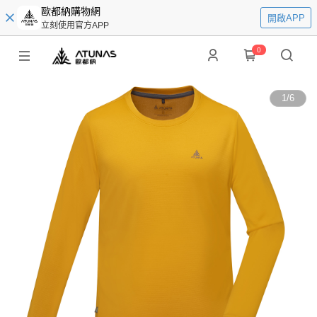
歐都納購物網
開啟APP
立刻使用官方APP
0
1
/
6