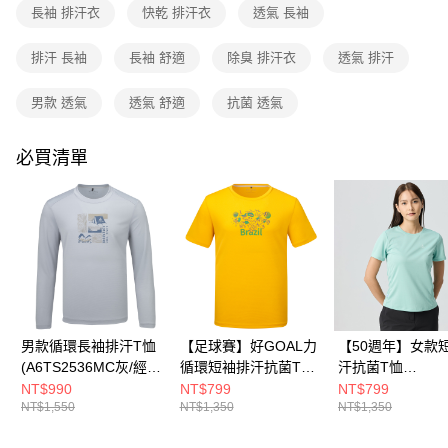
成交易。
長袖 排汗衣
快乾 排汗衣
透氣 長袖
3.實際核准額度、可分期數及費用金額請依後續交易確認頁面所載為準。
運送方式
4.訂單成立30分鐘內，如未前往確認交易或遇審核未通過，訂單將自動取
排汗 長袖
長袖 舒適
除臭 排汗衣
透氣 排汗
消。如遇「轉專審核」未通過狀況，表示未達大哥付你分期系統評分，恕無
全家取貨付款
法說明評估內容。
每筆NT$80，滿NT$790(含以上)免運費
【繳款方式說明】
男款 透氣
透氣 舒適
抗菌 透氣
1.分期款項不併入電信帳單，「大哥付你分期」於每月結算日後寄送繳費提
付款後全家取貨
醒簡訊。
2.透過簡訊連結打開帳單後，可選擇「超商條碼／台灣大直營門市／銀行轉
必買清單
每筆NT$80，滿NT$790(含以上)免運費
帳／街口支付／iPASS MONEY」等通路繳費。
萊爾富取貨付款
【注意事項】
每筆NT$80，滿NT$790(含以上)免運費
1.本服務係由「台灣大哥大股份有限公司」（以下簡稱本公司）所提供，讓
用戶於交易時，得透過本服務購買商品或服務，並由商店將買賣／分期付款
買賣價金債權讓與本公司後，依約使用本公司帳單繳交帳款。
付款後萊爾富取貨
2.基於同意付款使用「大哥付你分期」之契約關係目的，商店將以您的個人
每筆NT$80，滿NT$790(含以上)免運費
資料（包含姓名、電話或地址）提供予台灣大哥大進項蒐集、處理及利用，
由本公司與您本人進行分期帳單所需資料之確認、核對及更正。
7-11取貨付款
3.完整用戶服務條款，請詳閱以下連結：
https://oppay.tw/userRule
男款循環長袖排汗T恤
【足球賽】好GOAL力
【50週年】女款
每筆NT$80，滿NT$790(含以上)免運費
(A6TS2536MC灰/經典
循環短袖排汗抗菌T恤
汗抗菌T恤
百搭/快乾排汗)
(A6TS2601NC黃/巴西
(A6TS2524W霧
付款後7-11取貨
NT$990
NT$799
NT$799
NT$1,550
NT$1,350
NT$1,350
印花/快乾排汗衣/運動
典百搭/快乾排汗衣
每筆NT$80，滿NT$790(含以上)免運費
休閒/中性款/男女共穿)