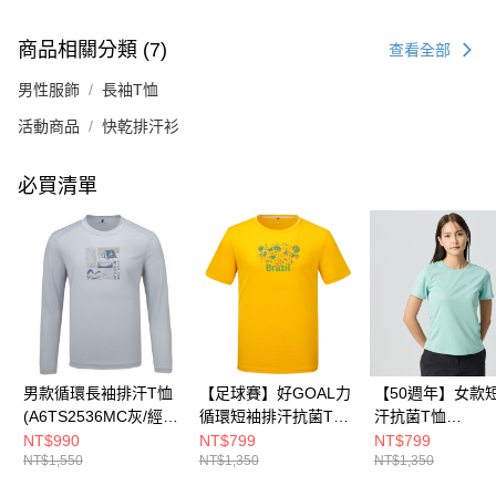
商品相關分類 (7)
查看全部
男性服飾
長袖T恤
活動商品
快乾排汗衫
必買清單
男款循環長袖排汗T恤
【足球賽】好GOAL力
【50週年】女款
(A6TS2536MC灰/經典
循環短袖排汗抗菌T恤
汗抗菌T恤
百搭/快乾排汗)
(A6TS2601NC黃/巴西
(A6TS2524W霧
NT$990
NT$799
NT$799
NT$1,550
NT$1,350
NT$1,350
印花/快乾排汗衣/運動
典百搭/快乾排汗衣
休閒/中性款/男女共穿)