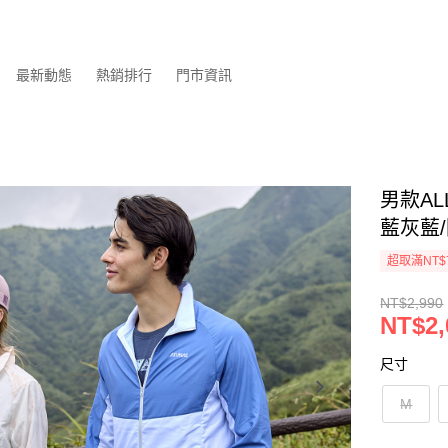
最新動態
熱銷排行
門市資訊
男款AL
藍灰藍
超取滿NT$
NT$2,990
NT$2,
尺寸
M