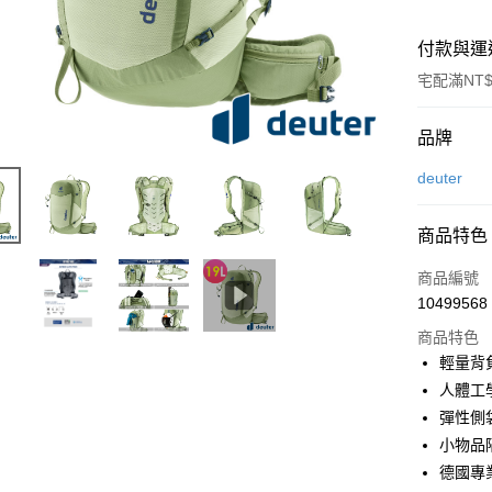
付款與運
宅配滿NT$
付款方式
品牌
信用卡一
deuter
信用卡分
商品特色
3 期 
商品編號
6 期 
合作金
10499568
華南商
合作金
LINE Pay
上海商
商品特色
華南商
國泰世
輕量背
Apple Pay
上海商
臺灣中
人體工
國泰世
匯豐（
悠遊付
臺灣中
彈性側
聯邦商
匯豐（
小物品
Google Pa
元大商
聯邦商
德國專
玉山商
元大商
全盈+PAY