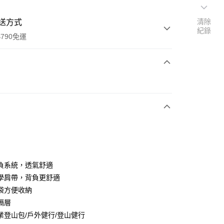
清除
送方式
紀錄
790免運
次付款
期付款
0 利率 每期
NT$1,516
21家銀行
0 利率 每期
NT$758
21家銀行
庫商業銀行
第一商業銀行
業銀行
彰化商業銀行
庫商業銀行
第一商業銀行
業儲蓄銀行
台北富邦商業銀行
業銀行
彰化商業銀行
華商業銀行
兆豐國際商業銀行
負系統，透氣舒適
業儲蓄銀行
台北富邦商業銀行
小企業銀行
台中商業銀行
學肩帶，背負更舒適
華商業銀行
兆豐國際商業銀行
台灣）商業銀行
華泰商業銀行
小企業銀行
台中商業銀行
袋方便收納
業銀行
遠東國際商業銀行
台灣）商業銀行
華泰商業銀行
隔層
y
業銀行
永豐商業銀行
業銀行
遠東國際商業銀行
業登山包/戶外健行/登山健行
業銀行
星展（台灣）商業銀行
業銀行
永豐商業銀行