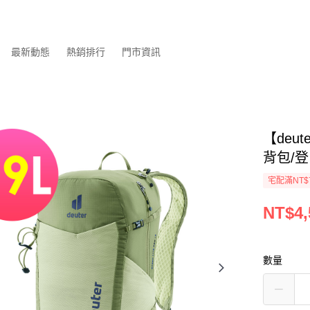
最新動態
熱銷排行
門市資訊
【deu
背包/登
宅配滿NT$
NT$4,
數量