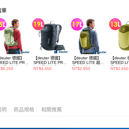
用，由本
3.完整用
清單
deuter 德國】
【deuter 德國】
【deuter 德國】
【deuter
EED LITE PRO
SPEED LITE PRO
SPEED LITE 超輕
SPEED L
輕量旅遊背包/登
超輕量旅遊背包/登
量旅遊背包/登山
量旅遊背包
$5,250
NT$4,550
NT$2,950
NT$2,650
包/健行包
山包/健行包
包/健行包
包/健行包
5L(3412325薄荷
19L(3412125黑)
17L(3410125黃
13L(341
)
綠)
綠)
說明
商品規格
相關推薦