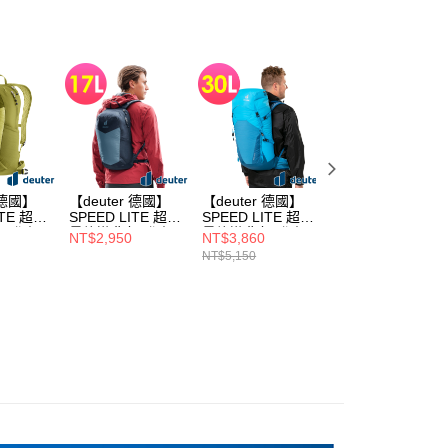
公司與您本人進行分期帳單所需資料之確認、核對及更正。
戶服務條款，請詳閱以下連結：
https://oppay.tw/userRule
 德國】
【deuter 德國】
【deuter 德國】
【deuter 德國】
ITE 超輕
SPEED LITE 超輕
SPEED LITE 超輕
SPEED LITE 超輕
/登山
量旅遊背包/登山
量旅遊背包/登山
量旅遊背包/登山
NT$2,950
NT$3,860
NT$3,860
包/健行包
包/健行包
包/健行包
NT$5,150
NT$5,150
0025黃
17L(3410125霧
30L(3410622蔚
30L(3410622黑
藍)
藍)
藍)