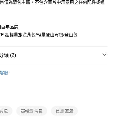
際商業銀行
中國信託商業銀行
販售僅為背包主體，不包含圖片中示意用之任何配件或道
業銀行
星展（台灣）商業銀行
天信用卡公司
際商業銀行
中國信託商業銀行
分期
天信用卡公司
你分期使用說明】
德國百年品牌
由台灣大哥大提供，台灣大哥大用戶可立即使用無須另外申請。
LITE 超輕量旅遊背包/輕量登山背包/登山包
式選擇「大哥付你分期」，訂單成立後會自動跳轉到大哥付的交易
證手機門號後，選擇欲分期的期數、繳款截止日，確認付款後即
。
准額度、可分期數及費用金額請依後續交易確認頁面所載為準。
類 (2)
立30分鐘內，如未前往確認交易或遇審核未通過，訂單將自動取
「轉專審核」未通過狀況，表示未達大哥付你分期系統評分，恕
er背包
健行/短程活動背包
0，滿NT$790(含以上)免運費
評估內容。
客服
式說明】
2025配件新品
市自取
項不併入電信帳單，「大哥付你分期」於每月結算日後寄送繳費提
0，滿NT$790(含以上)免運費
訊連結打開帳單後，可選擇「超商條碼／台灣大直營門市／銀行轉
付／iPASS MONEY」等通路繳費。
項】
 背包
超輕量 背包
德國 旅遊
係由「台灣大哥大股份有限公司」（以下簡稱本公司）所提供，讓
易時，得透過本服務購買商品或服務，並由商店將買賣／分期付
金債權讓與本公司後，依約使用本公司帳單繳交帳款。
意付款使用「大哥付你分期」之契約關係目的，商店將以您的個人
含姓名、電話或地址）提供予台灣大哥大進項蒐集、處理及利