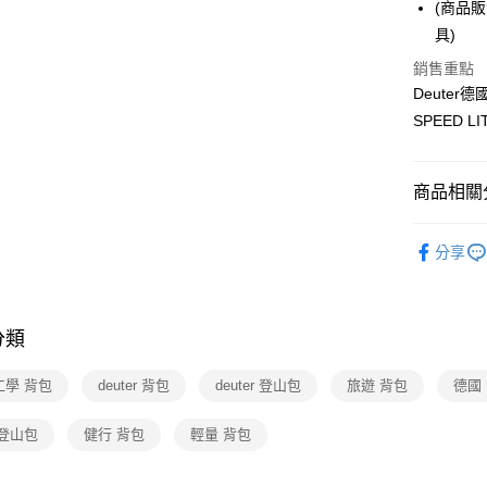
台新國
(商品
玉山商
台灣樂
具)
台新國
大哥付你
台灣樂
相關說明
銷售重點
【大哥付
Deuter
ATM付款
1.本服務
SPEED 
2.付款方
流程，驗
完成交易
運送方式
3.實際核
商品相關分
4.訂單成
新竹貨運
消。如遇
德國deut
每筆NT$8
無法說明
分享
【繳款方
新品上市
付款後門
1.分期款
醒簡訊。
每筆NT$8
2.透過簡
分類
帳／街口支
【注意事
工學 背包
deuter 背包
deuter 登山包
旅遊 背包
德國
1.本服務
用戶於交
 登山包
健行 背包
輕量 背包
款買賣價
2.基於同
資料（包