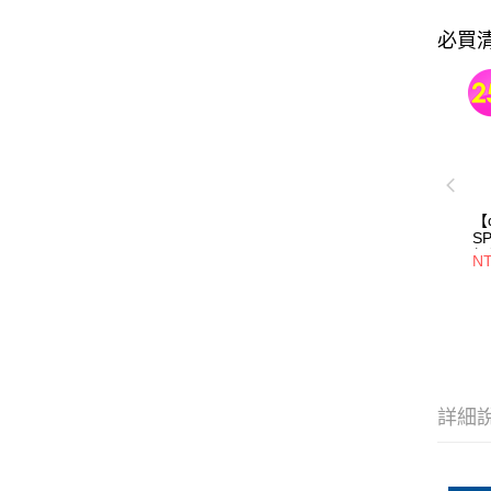
必買
【
SP
超
NT
山
2
綠
詳細