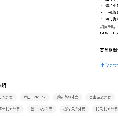
匯豐（
悠遊付
臺灣中
體積小
聯邦商
匯豐（
下擺帽
Google Pa
元大商
聯邦商
帽可拆
玉山商
元大商
全盈+PAY
台新國
玉山商
銷售重點
台灣樂
台新國
大哥付你
GORE-T
台灣樂
相關說明
【大哥付
ATM付款
1.本服務
商品相關分
2.付款方
流程，驗
女性服飾
完成交易
運送方式
分享
3.實際核
機能推薦
4.訂單成
新竹貨運
消。如遇
活動商品
每筆NT$8
無法說明
分類
抗風特輯
【繳款方
澎湖金門
1.分期款
活動商品
醒簡訊。
 防水外套
登山 Gore-Tex
透氣 防水外套
登山 風衣外套
每筆NT$2
2.透過簡
🔥線上OU
帳／街口支
付款後門
-Tex 防水外套
登山 防水外套
機能 風衣外套
防風 防水外套
新品上市
【注意事
每筆NT$8