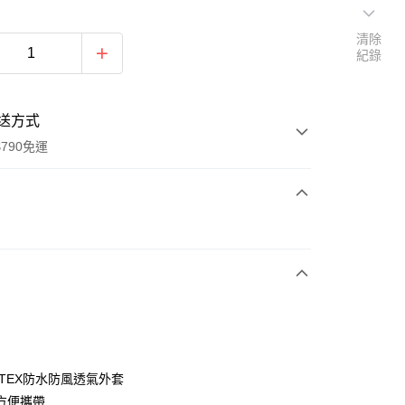
清除
紀錄
送方式
790免運
次付款
期付款
0 利率 每期
NT$1,993
21家銀行
0 利率 每期
NT$996
21家銀行
庫商業銀行
第一商業銀行
業銀行
彰化商業銀行
庫商業銀行
第一商業銀行
業儲蓄銀行
台北富邦商業銀行
業銀行
彰化商業銀行
華商業銀行
兆豐國際商業銀行
-TEX防水防風透氣外套
業儲蓄銀行
台北富邦商業銀行
小企業銀行
台中商業銀行
方便攜帶
華商業銀行
兆豐國際商業銀行