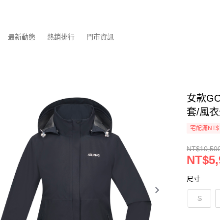
最新動態
熱銷排行
門市資訊
女款GO
套/風衣
宅配滿NT$
NT$10,50
NT$5,
尺寸
S