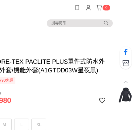
0
RE-TEX PACLITE PLUS單件式防水外
外套/機能外套(A1GTDD03W星夜黑)
790免運
0
980
M
L
XL