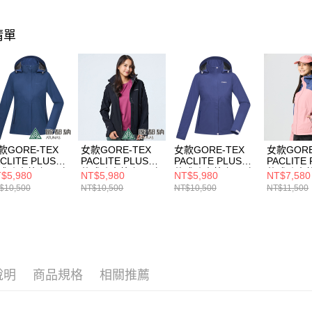
1.本服務
用戶於交
款買賣價
清單
2.基於同
資料（包
用，由本
3.完整用
款GORE-TEX
女款GORE-TEX
女款GORE-TEX
女款GORE
CLITE PLUS單
PACLITE PLUS單
PACLITE PLUS單
PACLITE
式防水外套/風衣
件式防水外套/風衣
件式防水外套/風衣
件式防水外
$5,980
NT$5,980
NT$5,980
NT$7,580
套/機能外套
外套/機能外套
外套/機能外套
外套/機能
$10,500
NT$10,500
NT$10,500
NT$11,500
A1GTDD03W夜
(A1GTDD04W黑)
(A1GTDD03W深
(A1GTG
)
藍紫)
粉/深藍紫
說明
商品規格
相關推薦