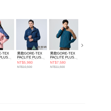
係由「台灣大哥大股份有限公司」（以下簡稱本公司）所提供，讓
易時，得透過本服務購買商品或服務，並由商店將買賣／分期付
金債權讓與本公司後，依約使用本公司帳單繳交帳款。
意付款使用「大哥付你分期」之契約關係目的，商店將以您的個人
含姓名、電話或地址）提供予台灣大哥大進項蒐集、處理及利
公司與您本人進行分期帳單所需資料之確認、核對及更正。
戶服務條款，請詳閱以下連結：
https://oppay.tw/userRule
-TEX
男款GORE-TEX
男款GORE-TEX
男款GORE-TEX
 PLUS單
PACLITE PLUS單
PACLITE PLUS單
PACLITE PLUS石
套/風衣
件式防水外套/風衣
件式防水外套/風衣
墨烯單件式外套
NT$5,980
NT$7,580
NT$7,980
外套
外套/機能外套
外套/機能外套
(A1GT2506M藍
NT$10,500
NT$11,500
NT$13,000
Z02W霧
(A1GTDD01M丈
(A1GTGZ01M深
夜藍/防水/防風/透
)
藍/超輕量)
藍/摩卡棕)
氣/旅遊/微暖/輕量