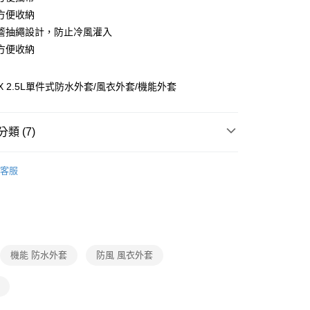
台灣）商業銀行
華泰商業銀行
小企業銀行
台中商業銀行
方便收納
業銀行
遠東國際商業銀行
台灣）商業銀行
華泰商業銀行
簷抽繩設計，防止冷風灌入
y
業銀行
永豐商業銀行
業銀行
遠東國際商業銀行
方便收納
業銀行
星展（台灣）商業銀行
業銀行
永豐商業銀行
際商業銀行
中國信託商業銀行
業銀行
星展（台灣）商業銀行
天信用卡公司
際商業銀行
中國信託商業銀行
分期
EX 2.5L單件式防水外套/風衣外套/機能外套
天信用卡公司
你分期使用說明】
由台灣大哥大提供，台灣大哥大用戶可立即使用無須另外申請。
類 (7)
式選擇「大哥付你分期」，訂單成立後會自動跳轉到大哥付的交易
證手機門號後，選擇欲分期的期數、繳款截止日，確認付款後即
Gore-TEX®防水系列
。
客服
准額度、可分期數及費用金額請依後續交易確認頁面所載為準。
Gore-TEX®防水
立30分鐘內，如未前往確認交易或遇審核未通過，訂單將自動取
「轉專審核」未通過狀況，表示未達大哥付你分期系統評分，恕
防風防水外套/配件
0，滿NT$790(含以上)免運費
評估內容。
式說明】
項不併入電信帳單，「大哥付你分期」於每月結算日後寄送繳費提
春夏機能服飾優惠5折起
機能 防水外套
防風 風衣外套
00
訊連結打開帳單後，可選擇「超商條碼／台灣大直營門市／銀行轉
TLET專區全面35折起🔥
服飾
付／iPASS MONEY」等通路繳費。
市自取
2025春夏新品
項】
0，滿NT$790(含以上)免運費