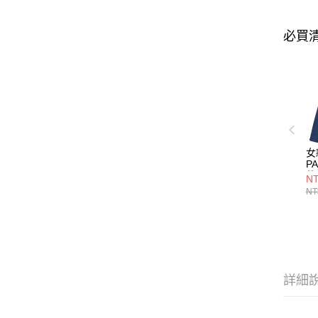
必買
女
PA
件
NT
外
NT
(
藍
詳細