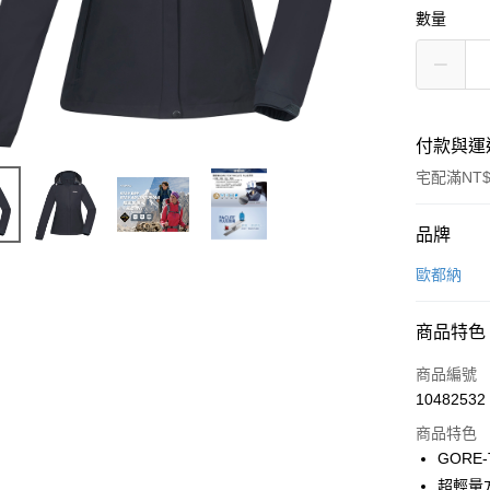
數量
付款與運
宅配滿NT$
付款方式
品牌
信用卡一
歐都納
信用卡分
商品特色
3 期 
商品編號
6 期 
合作金
10482532
華南商
合作金
LINE Pay
上海商
商品特色
華南商
國泰世
GORE
Apple Pay
上海商
臺灣中
超輕量
國泰世