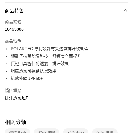
信用卡分期付款
3 期 0 利率 每期
NT$816
21家銀行
商品特色
6 期 0 利率 每期
NT$408
21家銀行
合作金庫商業銀行
第一商業銀行
商品編號
華南商業銀行
彰化商業銀行
合作金庫商業銀行
第一商業銀行
10463886
超商取貨付款
上海商業儲蓄銀行
台北富邦商業銀行
華南商業銀行
彰化商業銀行
國泰世華商業銀行
兆豐國際商業銀行
LINE Pay
上海商業儲蓄銀行
台北富邦商業銀行
商品特色
臺灣中小企業銀行
台中商業銀行
國泰世華商業銀行
兆豐國際商業銀行
POLARTEC 專利設計材質透氣排汗效果佳
匯豐（台灣）商業銀行
華泰商業銀行
Apple Pay
臺灣中小企業銀行
台中商業銀行
銀離子抗菌除臭科技，舒適度全面提升
聯邦商業銀行
遠東國際商業銀行
匯豐（台灣）商業銀行
華泰商業銀行
悠遊付
元大商業銀行
永豐商業銀行
質輕且具極佳的透氣、排汗效果
聯邦商業銀行
遠東國際商業銀行
玉山商業銀行
星展（台灣）商業銀行
組織透氣可達到抗臭效果
元大商業銀行
永豐商業銀行
Google Pay
台新國際商業銀行
中國信託商業銀行
玉山商業銀行
星展（台灣）商業銀行
抗紫外線UPF50+
台灣樂天信用卡公司
台新國際商業銀行
中國信託商業銀行
全盈+PAY
台灣樂天信用卡公司
銷售重點
大哥付你分期
排汗透氣短T
相關說明
【大哥付你分期使用說明】
ATM付款
1.本服務由台灣大哥大提供，台灣大哥大用戶可立即使用無須另外申請。
2.付款方式選擇「大哥付你分期」，訂單成立後會自動跳轉到大哥付的交易
相關分類
貨到付款
流程，驗證手機門號後，選擇欲分期的期數、繳款截止日，確認付款後即完
成交易。
機能 短袖
舒適 防曬
女款 短袖
透氣 防曬