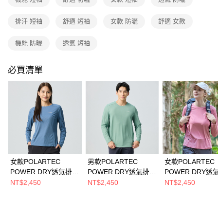
3.實際核准額度、可分期數及費用金額請依後續交易確認頁面所載為準。
運送方式
4.訂單成立30分鐘內，如未前往確認交易或遇審核未通過，訂單將自動取
排汗 短袖
舒適 短袖
女款 防曬
舒適 女款
消。如遇「轉專審核」未通過狀況，表示未達大哥付你分期系統評分，恕無
全家取貨付款
法說明評估內容。
每筆NT$80，滿NT$790(含以上)免運費
【繳款方式說明】
機能 防曬
透氣 短袖
1.分期款項不併入電信帳單，「大哥付你分期」於每月結算日後寄送繳費提
付款後全家取貨
醒簡訊。
2.透過簡訊連結打開帳單後，可選擇「超商條碼／台灣大直營門市／銀行轉
必買清單
每筆NT$80，滿NT$790(含以上)免運費
帳／街口支付／iPASS MONEY」等通路繳費。
萊爾富取貨付款
【注意事項】
每筆NT$80，滿NT$790(含以上)免運費
1.本服務係由「台灣大哥大股份有限公司」（以下簡稱本公司）所提供，讓
用戶於交易時，得透過本服務購買商品或服務，並由商店將買賣／分期付款
買賣價金債權讓與本公司後，依約使用本公司帳單繳交帳款。
付款後萊爾富取貨
2.基於同意付款使用「大哥付你分期」之契約關係目的，商店將以您的個人
每筆NT$80，滿NT$790(含以上)免運費
資料（包含姓名、電話或地址）提供予台灣大哥大進項蒐集、處理及利用，
由本公司與您本人進行分期帳單所需資料之確認、核對及更正。
7-11取貨付款
3.完整用戶服務條款，請詳閱以下連結：
https://oppay.tw/userRule
女款POLARTEC
男款POLARTEC
女款POLARTEC
每筆NT$80，滿NT$790(含以上)免運費
POWER DRY透氣排汗
POWER DRY透氣排汗
POWER DRY透
長袖T恤(A1TSGZ02W
長袖T恤(A1TSGZ01M
長袖T恤(A1TSGZ
付款後7-11取貨
NT$2,450
NT$2,450
NT$2,450
原力藍/抗臭/透氣/銀離
霧綠/抗臭/透氣/銀離
杏桃粉/抗臭/透氣
每筆NT$80，滿NT$790(含以上)免運費
子)
子)
子)
新竹貨運