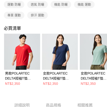
3.實際核准額度、可分期數及費用金額請依後續交易確認頁面所載為準。
運動 防曬
透氣 防曬
機能 防曬
機能 運動
運送方式
4.訂單成立30分鐘內，如未前往確認交易或遇審核未通過，訂單將自動取
消。如遇「轉專審核」未通過狀況，表示未達大哥付你分期系統評分，恕無
全家取貨付款
專業 運動
排汗 運動
法說明評估內容。
每筆NT$80，滿NT$790(含以上)免運費
【繳款方式說明】
1.分期款項不併入電信帳單，「大哥付你分期」於每月結算日後寄送繳費提
必買清單
付款後全家取貨
醒簡訊。
2.透過簡訊連結打開帳單後，可選擇「超商條碼／台灣大直營門市／銀行轉
每筆NT$80，滿NT$790(含以上)免運費
帳／街口支付／iPASS MONEY」等通路繳費。
萊爾富取貨付款
【注意事項】
每筆NT$80，滿NT$790(含以上)免運費
1.本服務係由「台灣大哥大股份有限公司」（以下簡稱本公司）所提供，讓
用戶於交易時，得透過本服務購買商品或服務，並由商店將買賣／分期付款
買賣價金債權讓與本公司後，依約使用本公司帳單繳交帳款。
付款後萊爾富取貨
2.基於同意付款使用「大哥付你分期」之契約關係目的，商店將以您的個人
每筆NT$80，滿NT$790(含以上)免運費
資料（包含姓名、電話或地址）提供予台灣大哥大進項蒐集、處理及利用，
由本公司與您本人進行分期帳單所需資料之確認、核對及更正。
男款POLARTEC
女款POLARTEC
女款POLARTEC
7-11取貨付款
3.完整用戶服務條款，請詳閱以下連結：
https://oppay.tw/userRule
DELTA短袖T恤
DELTA短袖T恤
DELTA短袖T恤
每筆NT$80，滿NT$790(含以上)免運費
(A1TS2502M紅/抗臭/
(A1TS2503W藏青/抗
(A1TS2503W霧
NT$2,350
NT$2,350
NT$2,350
透氣/涼感/彈性/貼身)
臭/透氣/涼爽/彈性/貼
臭/透氣/涼爽/彈性
付款後7-11取貨
身)
身)
每筆NT$80，滿NT$790(含以上)免運費
新竹貨運
詳細說明
商品規格
相關推薦