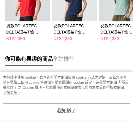
男款POLARTEC
女款POLARTEC
女款POLARTEC
DELTA短袖T恤
DELTA短袖T恤
DELTA短袖T恤
(A1TS2502M紅/抗臭/
(A1TS2503W藏青/抗
(A1TS2503W霧
NT$2,350
NT$2,350
NT$2,350
透氣/涼感/彈性/貼身)
臭/透氣/涼爽/彈性/貼
臭/透氣/涼爽/彈性
身)
身)
你可能有興趣的商品
全站排行
本網站中使用 cookie，欲查詢有關本網站使用 cookie 方式之詳情，及若您不希
熱門標籤
望在電腦上使用 cookie 時應如何變更電腦的 cookie 設定，請參閱本網站「
隱私
權條款
」之 Cookie 聲明。您繼續使用本網站即表示您同意本公司得按本網站使
用條款之 Cookie 聲明使用 cookie。
了解更多 >
我知道了