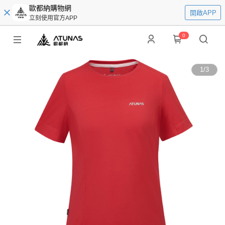
歐都納購物網
開啟APP
立刻使用官方APP
0
1
/
3