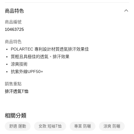
信用卡分期付款
3 期 0 利率 每期
NT$783
21家銀行
商品特色
6 期 0 利率 每期
NT$391
21家銀行
合作金庫商業銀行
第一商業銀行
商品編號
華南商業銀行
彰化商業銀行
合作金庫商業銀行
第一商業銀行
10463725
超商取貨付款
上海商業儲蓄銀行
台北富邦商業銀行
華南商業銀行
彰化商業銀行
國泰世華商業銀行
兆豐國際商業銀行
LINE Pay
上海商業儲蓄銀行
台北富邦商業銀行
商品特色
臺灣中小企業銀行
台中商業銀行
國泰世華商業銀行
兆豐國際商業銀行
POLARTEC 專利設計材質透氣排汗效果佳
匯豐（台灣）商業銀行
華泰商業銀行
Apple Pay
臺灣中小企業銀行
台中商業銀行
質輕且具極佳的透氣、排汗效果
聯邦商業銀行
遠東國際商業銀行
匯豐（台灣）商業銀行
華泰商業銀行
悠遊付
元大商業銀行
永豐商業銀行
涼爽技術
聯邦商業銀行
遠東國際商業銀行
玉山商業銀行
星展（台灣）商業銀行
抗紫外線UPF50+
元大商業銀行
永豐商業銀行
Google Pay
台新國際商業銀行
中國信託商業銀行
玉山商業銀行
星展（台灣）商業銀行
台灣樂天信用卡公司
銷售重點
台新國際商業銀行
中國信託商業銀行
全盈+PAY
台灣樂天信用卡公司
排汗透氣T恤
大哥付你分期
相關說明
【大哥付你分期使用說明】
ATM付款
相關分類
1.本服務由台灣大哥大提供，台灣大哥大用戶可立即使用無須另外申請。
2.付款方式選擇「大哥付你分期」，訂單成立後會自動跳轉到大哥付的交易
貨到付款
舒適 運動
女款 短袖T恤
專業 防曬
涼爽 防曬
流程，驗證手機門號後，選擇欲分期的期數、繳款截止日，確認付款後即完
成交易。