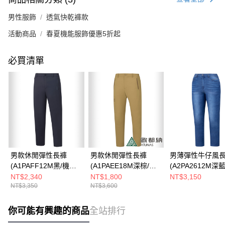
男性服飾
透氣快乾褲款
活動商品
春夏機能服飾優惠5折起
必買清單
男款休閒彈性長褲
男款休閒彈性長褲
男薄彈性牛仔風
(A1PAFF12M黑/機能
(A1PAEE18M深棕/機
(A2PA2612M深
長褲/彈性褲)
能長褲/彈性褲/竹炭紗/
仔長褲/彈性長褲/
NT$2,340
NT$1,800
NT$3,150
NT$3,350
NT$3,600
抗臭)
褲)
你可能有興趣的商品
全站排行