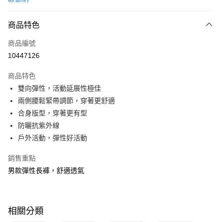
信用卡分期付款
3 期 0 利率 每期
NT$780
21家銀行
商品特色
6 期 0 利率 每期
NT$390
21家銀行
合作金庫商業銀行
第一商業銀行
商品編號
華南商業銀行
彰化商業銀行
合作金庫商業銀行
第一商業銀行
10447126
超商取貨付款
上海商業儲蓄銀行
台北富邦商業銀行
華南商業銀行
彰化商業銀行
國泰世華商業銀行
兆豐國際商業銀行
LINE Pay
上海商業儲蓄銀行
台北富邦商業銀行
商品特色
臺灣中小企業銀行
台中商業銀行
國泰世華商業銀行
兆豐國際商業銀行
雙向彈性，活動延展性極佳
匯豐（台灣）商業銀行
華泰商業銀行
Apple Pay
臺灣中小企業銀行
台中商業銀行
兩側腰鬆緊帶調節，穿著更舒適
聯邦商業銀行
遠東國際商業銀行
匯豐（台灣）商業銀行
華泰商業銀行
悠遊付
元大商業銀行
永豐商業銀行
合身版型，穿著更有型
聯邦商業銀行
遠東國際商業銀行
玉山商業銀行
星展（台灣）商業銀行
防曬抗紫外線
元大商業銀行
永豐商業銀行
Google Pay
台新國際商業銀行
中國信託商業銀行
玉山商業銀行
星展（台灣）商業銀行
戶外活動，彈性好活動
台灣樂天信用卡公司
台新國際商業銀行
中國信託商業銀行
全盈+PAY
台灣樂天信用卡公司
銷售重點
大哥付你分期
男款彈性長褲，舒適透氣
相關說明
【大哥付你分期使用說明】
ATM付款
1.本服務由台灣大哥大提供，台灣大哥大用戶可立即使用無須另外申請。
2.付款方式選擇「大哥付你分期」，訂單成立後會自動跳轉到大哥付的交易
相關分類
貨到付款
流程，驗證手機門號後，選擇欲分期的期數、繳款截止日，確認付款後即完