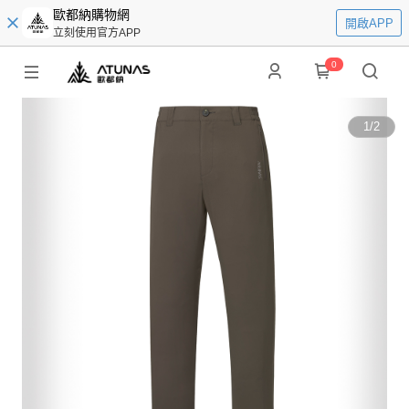
歐都納購物網
開啟APP
立刻使用官方APP
0
1
/
2