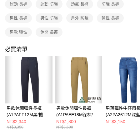
成交易。
運動 長褲
運動 防曬
透氣 長褲
防曬 長褲
3.實際核准額度、可分期數及費用金額請依後續交易確認頁面所載為準。
運送方式
4.訂單成立30分鐘內，如未前往確認交易或遇審核未通過，訂單將自動取
男性 長褲
男性 防曬
戶外 防曬
彈性 長褲
消。如遇「轉專審核」未通過狀況，表示未達大哥付你分期系統評分，恕無
全家取貨付款
法說明評估內容。
每筆NT$80，滿NT$790(含以上)免運費
【繳款方式說明】
男款 彈性
休閒 長褲
1.分期款項不併入電信帳單，「大哥付你分期」於每月結算日後寄送繳費提
付款後全家取貨
醒簡訊。
2.透過簡訊連結打開帳單後，可選擇「超商條碼／台灣大直營門市／銀行轉
必買清單
每筆NT$80，滿NT$790(含以上)免運費
帳／街口支付／iPASS MONEY」等通路繳費。
萊爾富取貨付款
【注意事項】
每筆NT$80，滿NT$790(含以上)免運費
1.本服務係由「台灣大哥大股份有限公司」（以下簡稱本公司）所提供，讓
用戶於交易時，得透過本服務購買商品或服務，並由商店將買賣／分期付款
買賣價金債權讓與本公司後，依約使用本公司帳單繳交帳款。
付款後萊爾富取貨
2.基於同意付款使用「大哥付你分期」之契約關係目的，商店將以您的個人
每筆NT$80，滿NT$790(含以上)免運費
資料（包含姓名、電話或地址）提供予台灣大哥大進項蒐集、處理及利用，
由本公司與您本人進行分期帳單所需資料之確認、核對及更正。
7-11取貨付款
3.完整用戶服務條款，請詳閱以下連結：
https://oppay.tw/userRule
男款休閒彈性長褲
男款休閒彈性長褲
男薄彈性牛仔風
每筆NT$80，滿NT$790(含以上)免運費
(A1PAFF12M黑/機能
(A1PAEE18M深棕/機
(A2PA2612M深
長褲/彈性褲)
能長褲/彈性褲/竹炭紗/
仔長褲/彈性長褲/
付款後7-11取貨
NT$2,340
NT$1,800
NT$3,150
NT$3,350
NT$3,600
抗臭)
褲)
每筆NT$80，滿NT$790(含以上)免運費