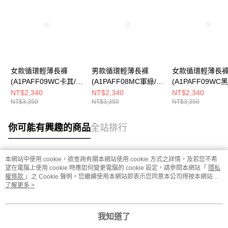
女款循環輕薄長褲
男款循環輕薄長褲
女款循環輕薄長
(A1PAFF09WC卡其/工
(A1PAFF08MC軍綠/工
(A1PAFF09WC
裝感/多口袋設計/都會
裝感/多口袋設計/都會
感/多口袋設計/都
NT$2,340
NT$2,340
NT$2,340
NT$3,350
NT$3,350
NT$3,350
休閒)
休閒)
閒)
你可能有興趣的商品
全站排行
本網站中使用 cookie，欲查詢有關本網站使用 cookie 方式之詳情，及若您不希
熱門標籤
望在電腦上使用 cookie 時應如何變更電腦的 cookie 設定，請參閱本網站「
隱私
權條款
」之 Cookie 聲明。您繼續使用本網站即表示您同意本公司得按本網站使
用條款之 Cookie 聲明使用 cookie。
了解更多 >
我知道了