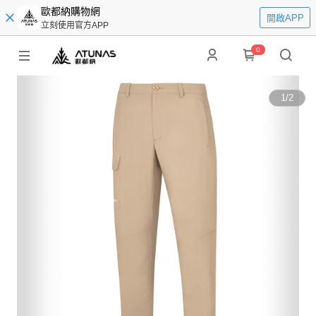
歐都納購物網
開啟APP
立刻使用官方APP
0
1
/
2