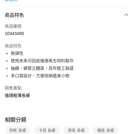
信用卡分期付款
3 期 0 利率 每期
NT$780
21家銀行
商品特色
6 期 0 利率 每期
NT$390
21家銀行
合作金庫商業銀行
第一商業銀行
商品編號
華南商業銀行
彰化商業銀行
合作金庫商業銀行
第一商業銀行
10343490
超商取貨付款
上海商業儲蓄銀行
台北富邦商業銀行
華南商業銀行
彰化商業銀行
國泰世華商業銀行
兆豐國際商業銀行
LINE Pay
上海商業儲蓄銀行
台北富邦商業銀行
商品特色
臺灣中小企業銀行
台中商業銀行
國泰世華商業銀行
兆豐國際商業銀行
無彈性
匯豐（台灣）商業銀行
華泰商業銀行
Apple Pay
臺灣中小企業銀行
台中商業銀行
使用未來可回收循環再生材料製作
聯邦商業銀行
遠東國際商業銀行
匯豐（台灣）商業銀行
華泰商業銀行
悠遊付
元大商業銀行
永豐商業銀行
抽繩、褲管立體袋，具年輕工裝感
聯邦商業銀行
遠東國際商業銀行
玉山商業銀行
星展（台灣）商業銀行
多口袋設計，方便收納隨身小物
元大商業銀行
永豐商業銀行
Google Pay
台新國際商業銀行
中國信託商業銀行
玉山商業銀行
星展（台灣）商業銀行
台灣樂天信用卡公司
銷售重點
台新國際商業銀行
中國信託商業銀行
全盈+PAY
台灣樂天信用卡公司
循環輕薄長褲
大哥付你分期
相關說明
【大哥付你分期使用說明】
ATM付款
相關分類
1.本服務由台灣大哥大提供，台灣大哥大用戶可立即使用無須另外申請。
2.付款方式選擇「大哥付你分期」，訂單成立後會自動跳轉到大哥付的交易
貨到付款
快乾 長褲
卡其 長褲
透氣 長褲
機能 長褲
流程，驗證手機門號後，選擇欲分期的期數、繳款截止日，確認付款後即完