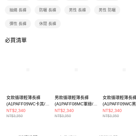
成交易。
3.實際核准額度、可分期數及費用金額請依後續交易確認頁面所載為準。
抽繩 長褲
防曬 長褲
男性 長褲
男性 防曬
運送方式
4.訂單成立30分鐘內，如未前往確認交易或遇審核未通過，訂單將自動取
消。如遇「轉專審核」未通過狀況，表示未達大哥付你分期系統評分，恕無
全家取貨付款
彈性 長褲
休閒 長褲
法說明評估內容。
每筆NT$80，滿NT$790(含以上)免運費
【繳款方式說明】
1.分期款項不併入電信帳單，「大哥付你分期」於每月結算日後寄送繳費提
必買清單
付款後全家取貨
醒簡訊。
2.透過簡訊連結打開帳單後，可選擇「超商條碼／台灣大直營門市／銀行轉
每筆NT$80，滿NT$790(含以上)免運費
帳／街口支付／iPASS MONEY」等通路繳費。
萊爾富取貨付款
【注意事項】
每筆NT$80，滿NT$790(含以上)免運費
1.本服務係由「台灣大哥大股份有限公司」（以下簡稱本公司）所提供，讓
用戶於交易時，得透過本服務購買商品或服務，並由商店將買賣／分期付款
買賣價金債權讓與本公司後，依約使用本公司帳單繳交帳款。
付款後萊爾富取貨
2.基於同意付款使用「大哥付你分期」之契約關係目的，商店將以您的個人
每筆NT$80，滿NT$790(含以上)免運費
資料（包含姓名、電話或地址）提供予台灣大哥大進項蒐集、處理及利用，
由本公司與您本人進行分期帳單所需資料之確認、核對及更正。
女款循環輕薄長褲
男款循環輕薄長褲
女款循環輕薄長
7-11取貨付款
3.完整用戶服務條款，請詳閱以下連結：
https://oppay.tw/userRule
(A1PAFF09WC卡其/工
(A1PAFF08MC軍綠/工
(A1PAFF09WC
每筆NT$80，滿NT$790(含以上)免運費
裝感/多口袋設計/都會
裝感/多口袋設計/都會
感/多口袋設計/都
NT$2,340
NT$2,340
NT$2,340
NT$3,350
NT$3,350
NT$3,350
休閒)
休閒)
閒)
付款後7-11取貨
每筆NT$80，滿NT$790(含以上)免運費