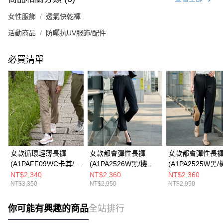
女性服飾
透氣快乾褲
活動商品
防曬抗UV服飾/配件
必買清單
女款循環輕薄長褲
女款都會彈性長褲
女款都會彈性長
(A1PAFF09WC卡其/工
(A1PA2526W黑/機能
(A1PA2525W黑
裝感/多口袋設計/都會
長褲/休閒長褲/商務長
長褲/休閒長褲/商
NT$2,340
NT$2,360
NT$2,360
NT$3,350
NT$2,950
NT$2,950
休閒)
褲)
褲)
你可能有興趣的商品
全站排行