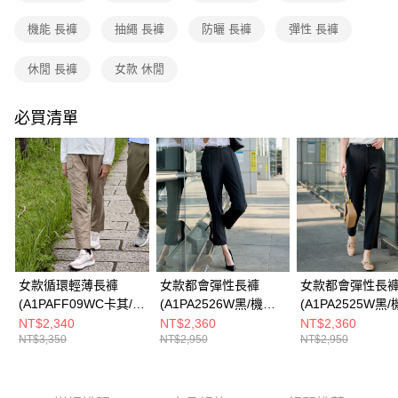
成交易。
3.實際核准額度、可分期數及費用金額請依後續交易確認頁面所載為準。
機能 長褲
抽繩 長褲
防曬 長褲
彈性 長褲
運送方式
4.訂單成立30分鐘內，如未前往確認交易或遇審核未通過，訂單將自動取
消。如遇「轉專審核」未通過狀況，表示未達大哥付你分期系統評分，恕無
全家取貨付款
休閒 長褲
女款 休閒
法說明評估內容。
每筆NT$80，滿NT$790(含以上)免運費
【繳款方式說明】
1.分期款項不併入電信帳單，「大哥付你分期」於每月結算日後寄送繳費提
必買清單
付款後全家取貨
醒簡訊。
2.透過簡訊連結打開帳單後，可選擇「超商條碼／台灣大直營門市／銀行轉
每筆NT$80，滿NT$790(含以上)免運費
帳／街口支付／iPASS MONEY」等通路繳費。
萊爾富取貨付款
【注意事項】
每筆NT$80，滿NT$790(含以上)免運費
1.本服務係由「台灣大哥大股份有限公司」（以下簡稱本公司）所提供，讓
用戶於交易時，得透過本服務購買商品或服務，並由商店將買賣／分期付款
買賣價金債權讓與本公司後，依約使用本公司帳單繳交帳款。
付款後萊爾富取貨
2.基於同意付款使用「大哥付你分期」之契約關係目的，商店將以您的個人
每筆NT$80，滿NT$790(含以上)免運費
資料（包含姓名、電話或地址）提供予台灣大哥大進項蒐集、處理及利用，
由本公司與您本人進行分期帳單所需資料之確認、核對及更正。
女款循環輕薄長褲
女款都會彈性長褲
女款都會彈性長
7-11取貨付款
3.完整用戶服務條款，請詳閱以下連結：
https://oppay.tw/userRule
(A1PAFF09WC卡其/工
(A1PA2526W黑/機能
(A1PA2525W黑
每筆NT$80，滿NT$790(含以上)免運費
裝感/多口袋設計/都會
長褲/休閒長褲/商務長
長褲/休閒長褲/商
NT$2,340
NT$2,360
NT$2,360
NT$3,350
NT$2,950
NT$2,950
休閒)
褲)
褲)
付款後7-11取貨
每筆NT$80，滿NT$790(含以上)免運費