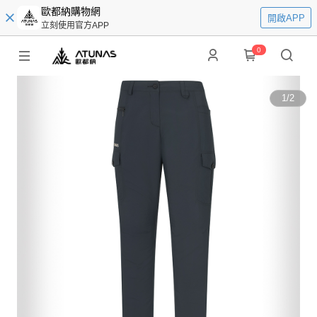
歐都納購物網
開啟APP
立刻使用官方APP
0
1
/
2