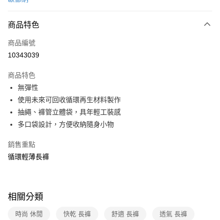
信用卡分期付款
3 期 0 利率 每期
NT$780
21家銀行
商品特色
6 期 0 利率 每期
NT$390
21家銀行
合作金庫商業銀行
第一商業銀行
商品編號
華南商業銀行
彰化商業銀行
合作金庫商業銀行
第一商業銀行
10343039
超商取貨付款
上海商業儲蓄銀行
台北富邦商業銀行
華南商業銀行
彰化商業銀行
國泰世華商業銀行
兆豐國際商業銀行
LINE Pay
上海商業儲蓄銀行
台北富邦商業銀行
商品特色
臺灣中小企業銀行
台中商業銀行
國泰世華商業銀行
兆豐國際商業銀行
無彈性
匯豐（台灣）商業銀行
華泰商業銀行
Apple Pay
臺灣中小企業銀行
台中商業銀行
使用未來可回收循環再生材料製作
聯邦商業銀行
遠東國際商業銀行
匯豐（台灣）商業銀行
華泰商業銀行
悠遊付
元大商業銀行
永豐商業銀行
抽繩、褲管立體袋，具年輕工裝感
聯邦商業銀行
遠東國際商業銀行
玉山商業銀行
星展（台灣）商業銀行
多口袋設計，方便收納隨身小物
元大商業銀行
永豐商業銀行
Google Pay
台新國際商業銀行
中國信託商業銀行
玉山商業銀行
星展（台灣）商業銀行
台灣樂天信用卡公司
銷售重點
台新國際商業銀行
中國信託商業銀行
全盈+PAY
台灣樂天信用卡公司
循環輕薄長褲
大哥付你分期
相關說明
【大哥付你分期使用說明】
ATM付款
相關分類
1.本服務由台灣大哥大提供，台灣大哥大用戶可立即使用無須另外申請。
2.付款方式選擇「大哥付你分期」，訂單成立後會自動跳轉到大哥付的交易
貨到付款
時尚 休閒
快乾 長褲
舒適 長褲
透氣 長褲
流程，驗證手機門號後，選擇欲分期的期數、繳款截止日，確認付款後即完