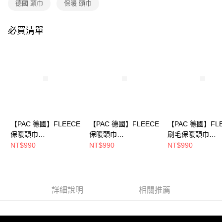
德國 頭巾
保暖 頭巾
法說明評估內容。
每筆NT$80，滿NT$790(含以上)免運費
【繳款方式說明】
1.分期款項不併入電信帳單，「大哥付你分期」於每月結算日後寄送繳費提
必買清單
付款後全家取貨
醒簡訊。
2.透過簡訊連結打開帳單後，可選擇「超商條碼／台灣大直營門市／銀行轉
每筆NT$80，滿NT$790(含以上)免運費
帳／街口支付／iPASS MONEY」等通路繳費。
萊爾富取貨付款
【注意事項】
每筆NT$80，滿NT$790(含以上)免運費
1.本服務係由「台灣大哥大股份有限公司」（以下簡稱本公司）所提供，讓
用戶於交易時，得透過本服務購買商品或服務，並由商店將買賣／分期付款
買賣價金債權讓與本公司後，依約使用本公司帳單繳交帳款。
付款後萊爾富取貨
2.基於同意付款使用「大哥付你分期」之契約關係目的，商店將以您的個人
每筆NT$80，滿NT$790(含以上)免運費
資料（包含姓名、電話或地址）提供予台灣大哥大進項蒐集、處理及利用，
由本公司與您本人進行分期帳單所需資料之確認、核對及更正。
【PAC 德國】FLEECE
【PAC 德國】FLEECE
【PAC 德國】FL
7-11取貨付款
3.完整用戶服務條款，請詳閱以下連結：
https://oppay.tw/userRule
保暖頭巾
保暖頭巾
刷毛保暖頭巾
每筆NT$80，滿NT$790(含以上)免運費
(PAC8868435春暖花
(PAC8868457星光叢
(PAC8868364
NT$990
NT$990
NT$990
開)
林/刷毛/保暖/禦寒)
海)
付款後7-11取貨
每筆NT$80，滿NT$790(含以上)免運費
新竹貨運
詳細說明
相關推薦
每筆NT$80，滿NT$790(含以上)免運費
澎湖金門