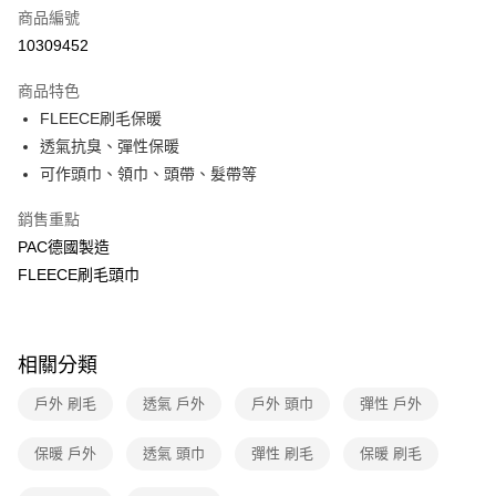
6 期 0 利率 每期
NT$165
21家銀行
合作金庫商業銀行
第一商業銀行
商品編號
華南商業銀行
彰化商業銀行
合作金庫商業銀行
第一商業銀行
10309452
超商取貨付款
上海商業儲蓄銀行
台北富邦商業銀行
華南商業銀行
彰化商業銀行
國泰世華商業銀行
兆豐國際商業銀行
LINE Pay
上海商業儲蓄銀行
台北富邦商業銀行
商品特色
臺灣中小企業銀行
台中商業銀行
國泰世華商業銀行
兆豐國際商業銀行
FLEECE刷毛保暖
匯豐（台灣）商業銀行
華泰商業銀行
Apple Pay
臺灣中小企業銀行
台中商業銀行
透氣抗臭、彈性保暖
聯邦商業銀行
遠東國際商業銀行
匯豐（台灣）商業銀行
華泰商業銀行
悠遊付
元大商業銀行
永豐商業銀行
可作頭巾、領巾、頭帶、髮帶等
聯邦商業銀行
遠東國際商業銀行
玉山商業銀行
星展（台灣）商業銀行
元大商業銀行
永豐商業銀行
Google Pay
台新國際商業銀行
中國信託商業銀行
銷售重點
玉山商業銀行
星展（台灣）商業銀行
台灣樂天信用卡公司
PAC德國製造
台新國際商業銀行
中國信託商業銀行
全盈+PAY
台灣樂天信用卡公司
FLEECE刷毛頭巾
大哥付你分期
相關說明
【大哥付你分期使用說明】
ATM付款
相關分類
1.本服務由台灣大哥大提供，台灣大哥大用戶可立即使用無須另外申請。
2.付款方式選擇「大哥付你分期」，訂單成立後會自動跳轉到大哥付的交易
貨到付款
戶外 刷毛
透氣 戶外
戶外 頭巾
彈性 戶外
流程，驗證手機門號後，選擇欲分期的期數、繳款截止日，確認付款後即完
成交易。
3.實際核准額度、可分期數及費用金額請依後續交易確認頁面所載為準。
保暖 戶外
透氣 頭巾
彈性 刷毛
保暖 刷毛
運送方式
4.訂單成立30分鐘內，如未前往確認交易或遇審核未通過，訂單將自動取
消。如遇「轉專審核」未通過狀況，表示未達大哥付你分期系統評分，恕無
全家取貨付款