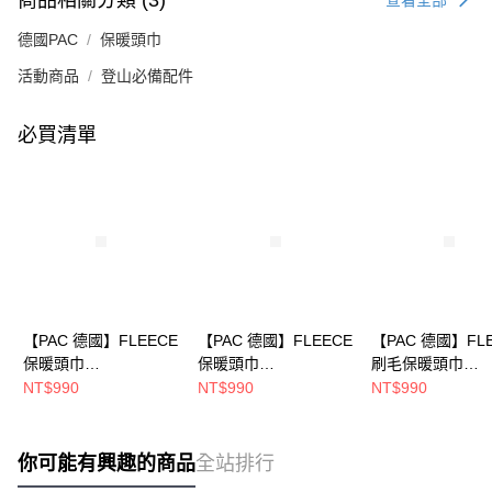
商品相關分類 (3)
德國PAC
保暖頭巾
活動商品
登山必備配件
必買清單
【PAC 德國】FLEECE
【PAC 德國】FLEECE
【PAC 德國】FL
保暖頭巾
保暖頭巾
刷毛保暖頭巾
(PAC8868435春暖花
(PAC8868457星光叢
(PAC8868364
NT$990
NT$990
NT$990
開)
林/刷毛/保暖/禦寒)
海)
你可能有興趣的商品
全站排行